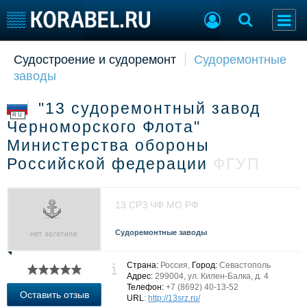
Судостроение и судоремонт
Судоремонтные
Судостроение
Торговая площадка
заводы
Пульс
Доска объявлений
Новости
Продажа флота
"13 судоремонтный завод
Компании
Оборудование
RU
Черноморского Флота"
Репутация
Изделия
Министерства обороны
Работа
Материалы
Российской федерации
ФГУП
Крюинг
Услуги
Журнал
Реклама
13 СРЗ ЧФ МО РФ
Судоремонтные заводы
Конференции
Флот
Выставки и семинары
Галерея флота
Страна:
Россия,
Город:
Севастополь
Личности
Форум
Адрес:
299004, ул. Килен-Балка, д. 4
Словарь
Отзывы
Телефон:
+7 (8692) 40-13-52
Оставить отзыв
URL
:
http://13srz.ru/
Все службы