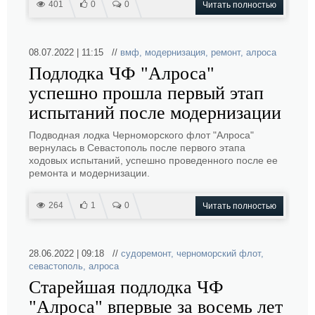
401
0
0
Читать полностью
08.07.2022 | 11:15 //
вмф
,
модернизация
,
ремонт
,
алроса
Подлодка ЧФ "Алроса"
успешно прошла первый этап
испытаний после модернизации
Подводная лодка Черноморского флот "Алроса"
вернулась в Севастополь после первого этапа
ходовых испытаний, успешно проведенного после ее
ремонта и модернизации.
264
1
0
Читать полностью
28.06.2022 | 09:18 //
судоремонт
,
черноморский флот
,
севастополь
,
алроса
Старейшая подлодка ЧФ
"Алроса" впервые за восемь лет