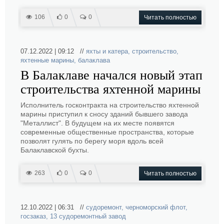
106
0
0
Читать полностью
07.12.2022 | 09:12 //
яхты и катера
,
строительство
,
яхтенные марины
,
балаклава
В Балаклаве начался новый этап
строительства яхтенной марины
Исполнитель госконтракта на строительство яхтенной
марины приступил к сносу зданий бывшего завода
"Металлист". В будущем на их месте появятся
современные общественные пространства, которые
позволят гулять по берегу моря вдоль всей
Балаклавской бухты.
263
0
0
Читать полностью
12.10.2022 | 06:31 //
судоремонт
,
черноморский флот
,
госзаказ
,
13 судоремонтный завод