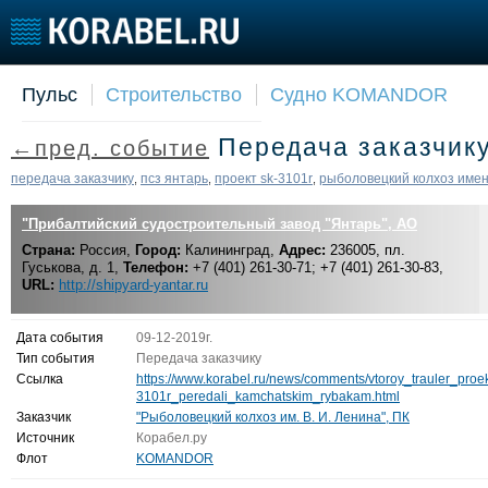
Пульс
Строительство
Судно KOMANDOR
Судостроение
Торговая площадка
Конфере
Передача заказчик
←пред. событие
Пульс
Доска объявлений
Выставк
Новости
Продажа флота
Личност
передача заказчику
псз янтарь
проект sk-3101r
рыболовецкий колхоз име
,
,
,
Компании
Оборудование
Словарь
"Прибалтийский судостроительный завод "Янтарь", АО
Репутация
Изделия
Страна:
Работа
Россия,
Город:
Калининград,
Материалы
Адрес:
236005, пл.
Гуськова, д. 1,
Телефон:
+7 (401) 261-30-71; +7 (401) 261-30-83,
Крюинг
Услуги
URL:
http://shipyard-yantar.ru
Журнал
Реклама
Дата события
09-12-2019г.
Тип события
Передача заказчику
Ссылка
https://www.korabel.ru/news/comments/vtoroy_trauler_proe
3101r_peredali_kamchatskim_rybakam.html
Заказчик
"Рыболовецкий колхоз им. В. И. Ленина", ПК
Источник
Корабел.ру
Флот
KOMANDOR