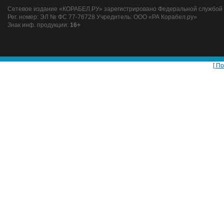
Сетевое издание «КОРАБЕЛ.РУ» зарегистрировано Федеральной службой п
Рег. номер: ЭЛ № ФС 77-76728 Учредитель: ООО «РА Корабел.ру»
Знак инф. продукции:
16+
[ П