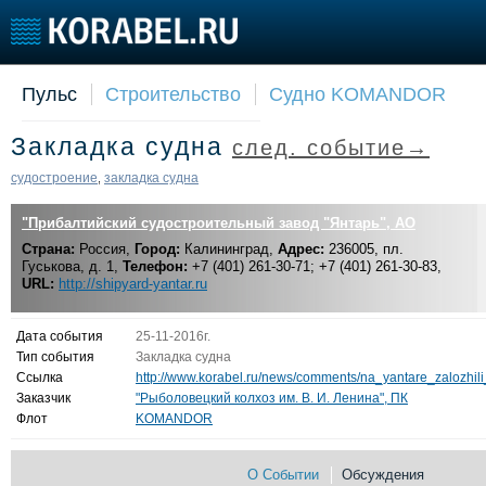
Пульс
Строительство
Судно KOMANDOR
Судостроение
Торговая площадка
Конфере
Закладка судна
след. событие→
Пульс
Доска объявлений
Выставк
Новости
Продажа флота
Личност
судостроение
закладка судна
,
Компании
Оборудование
Словарь
"Прибалтийский судостроительный завод "Янтарь", АО
Репутация
Изделия
Страна:
Работа
Россия,
Город:
Калининград,
Материалы
Адрес:
236005, пл.
Гуськова, д. 1,
Телефон:
+7 (401) 261-30-71; +7 (401) 261-30-83,
Крюинг
Услуги
URL:
http://shipyard-yantar.ru
Журнал
Реклама
Дата события
25-11-2016г.
Тип события
Закладка судна
Ссылка
http://www.korabel.ru/news/comments/na_yantare_zalozhil
Заказчик
"Рыболовецкий колхоз им. В. И. Ленина", ПК
Флот
KOMANDOR
О Событии
Обсуждения