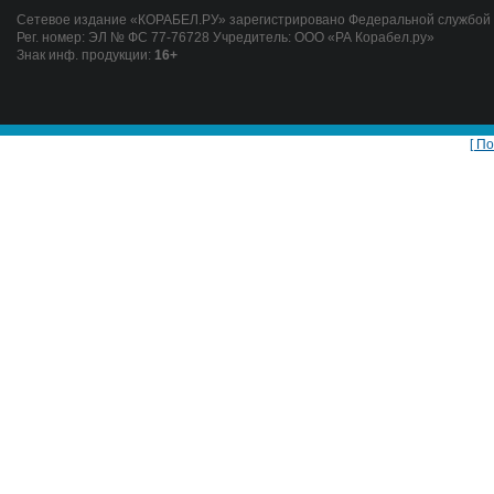
Сетевое издание «КОРАБЕЛ.РУ» зарегистрировано Федеральной службой п
Рег. номер: ЭЛ № ФС 77-76728 Учредитель: ООО «РА Корабел.ру»
Знак инф. продукции:
16+
[ П