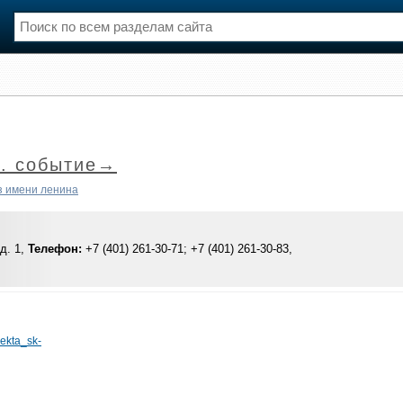
нции
Флот
и и семинары
Галерея флота
и
Форум
. событие→
Отзывы
Все службы
з имени ленина
д. 1,
Телефон:
+7 (401) 261-30-71; +7 (401) 261-30-83,
oekta_sk-