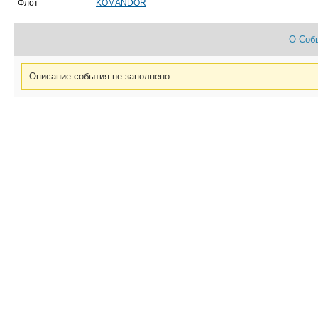
Флот
KOMANDOR
О Соб
Описание события не заполнено