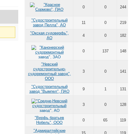
0
0
244
"Судостроительный
11
0
219
завод Пелла", АО
"Окская судоверфь",
4
0
182
АО
0
137
148
"Невский
судостроительно-
3
0
141
судоремонтный завод",
ООО
"Судостроительный
9
1
131
завод "Вымпел", ПАО
3
0
128
"Верфь братьев
0
65
119
Нобель", ООО
"Адмиралтейские
15
0
119