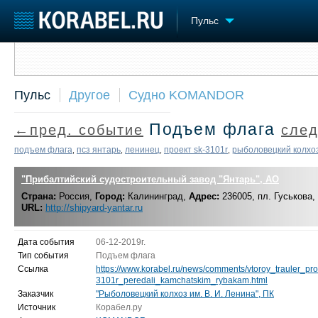
Пульс
Сообщить о событии
Судостроение
Торговая площадка
Конфере
Пульс
Другое
Судно KOMANDOR
Пульс
Доска объявлений
Выставк
Новости
Продажа флота
Личност
Подъем флага
←пред. событие
след
Компании
Оборудование
Словарь
Репутация
Изделия
подъем флага
псз янтарь
ленинец
проект sk-3101r
рыболовецкий колхо
,
,
,
,
Работа
Материалы
Крюинг
"Прибалтийский судостроительный завод "Янтарь", АО
Услуги
Журнал
Страна:
Россия,
Город:
Калининград,
Адрес:
236005, пл. Гуськова, 
URL:
http://shipyard-yantar.ru
Реклама
Дата события
06-12-2019г.
Тип события
Подъем флага
Ссылка
https://www.korabel.ru/news/comments/vtoroy_trauler_pr
3101r_peredali_kamchatskim_rybakam.html
Заказчик
"Рыболовецкий колхоз им. В. И. Ленина", ПК
Источник
Корабел.ру