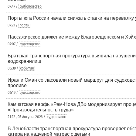
07:47 /
рыболовство
Порты юга России начали снижать ставки на перевалку 
07:21 /
порты
Пассажирское движение между Благовещенском и Хэйх
07:07 /
судоходство
Братская транспортная прокуратура выявила нарушени
водохранилищ
06:39 /
события
Иран и Оман согласовали новый маршрут для судоходс
проливе
06:19 /
судоходство
Камчатская верфь «Рем-Нова ДВ» модернизирует проце
«Производительность труда»
21:22 , 05 Августа 2026 /
судоремонт
В Ленобласти транспортная прокуратура проверяет обс
катера на надувной матрас с детьми