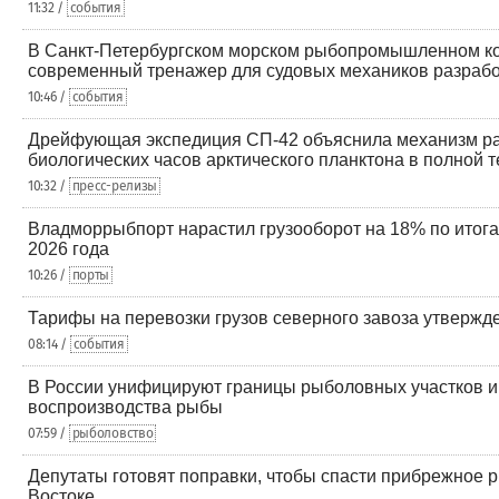
11:32 /
события
В Санкт-Петербургском морском рыбопромышленном к
современный тренажер для судовых механиков разраб
10:46 /
события
Дрейфующая экспедиция СП-42 объяснила механизм р
биологических часов арктического планктона в полной 
10:32 /
пресс-релизы
Владморрыбпорт нарастил грузооборот на 18% по итог
2026 года
10:26 /
порты
Тарифы на перевозки грузов северного завоза утвержд
08:14 /
события
В России унифицируют границы рыболовных участков и
воспроизводства рыбы
07:59 /
рыболовство
Депутаты готовят поправки, чтобы спасти прибрежное 
Востоке