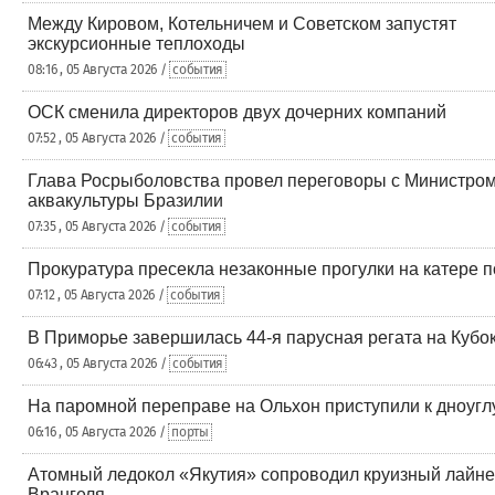
Между Кировом, Котельничем и Советском запустят
экскурсионные теплоходы
08:16 , 05 Августа 2026 /
события
ОСК сменила директоров двух дочерних компаний
07:52 , 05 Августа 2026 /
события
Глава Росрыболовства провел переговоры с Министром
аквакультуры Бразилии
07:35 , 05 Августа 2026 /
события
Прокуратура пресекла незаконные прогулки на катере 
07:12 , 05 Августа 2026 /
события
В Приморье завершилась 44-я парусная регата на Кубо
06:43 , 05 Августа 2026 /
события
На паромной переправе на Ольхон приступили к дноуг
06:16 , 05 Августа 2026 /
порты
Атомный ледокол «Якутия» сопроводил круизный лайне
Врангеля