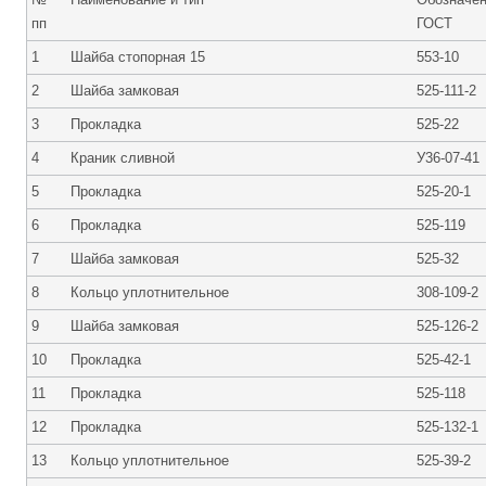
Журнал
пп
ГОСТ
Реклама
1
Шайба стопорная 15
553-10
2
Шайба замковая
525-111-2
Флот
3
Прокладка
525-22
Галерея флота
4
Краник сливной
У36-07-41
Форум
Отзывы
5
Прокладка
525-20-1
Все службы
6
Прокладка
525-119
7
Шайба замковая
525-32
8
Кольцо уплотнительное
308-109-2
9
Шайба замковая
525-126-2
10
Прокладка
525-42-1
11
Прокладка
525-118
12
Прокладка
525-132-1
13
Кольцо уплотнительное
525-39-2