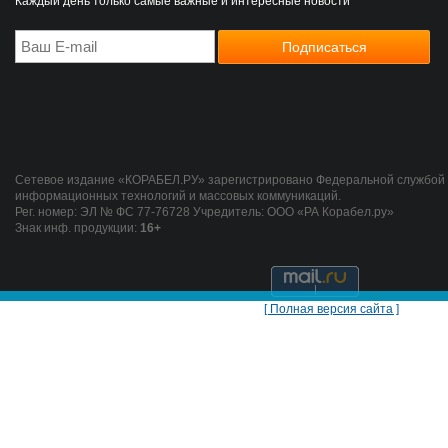
Каждый день только самые важные и интересные новости
Сетевое издание «КОРАБЕЛ.РУ» зарегистрировано Федеральной службой п
информационных технологий и массовых коммуникаций.
Рег. номер: ЭЛ № ФС 77-76728 Учредитель: ООО «РА Корабел.ру»
Знак инф. продукции:
16+
[ Полная версия сайта ]