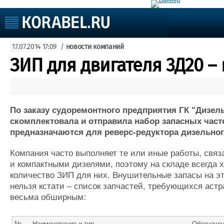
Судостроение
17.07.2014 17:09
/
новости компаний
Судоходство
Судоремонт
ЗИП для двигателя 3Д20 – 
События
Пресс-релизы
Порты
Рыболовство
ВМФ
Образование
По заказу судоремонтного предприятия ГК "Дизел
Яхты и катера
скомплектовала и отправила набор запасных часте
Еще
предназначаются для реверс-редуктора дизельног
Судостроение
Торговая площадка
Конфере
Компания часто выполняет те или иные работы, связ
Пульс
Доска объявлений
Выставк
и компактными дизелями, поэтому на складе всегда 
Новости
Продажа флота
Личност
количество ЗИП для них. Внушительные запасы на эт
Компании
Оборудование
Словарь
нельзя кстати – список запчастей, требующихся астр
Репутация
Изделия
весьма обширным:
Работа
Материалы
Крюинг
Услуги
№
Наименование и тип
Обозначен