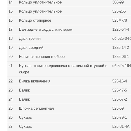
14
Кольцо уплотнительное
308-99
15
Кольцо уплотнительное
525-265
16
Кольцо стопорное
525М-78
17
Вал заднего хода с жиклером
1225-64-4
18
Диск трения
сб.525-04-
19
Диск средний
1225-14-2
20
Ролик включения в сборе
1225-06-1
21
Бугель шарикоподшипника с нажимной втулкой в
сб.525-164
сборе
22
Вилка включения
525-16-4
23
Валик
525-47-5
24
Валик
525-67-2
25
Шпонка сегментная
525-59
26
Сухарь
525-79-1
27
Сухарь
525-81-4А