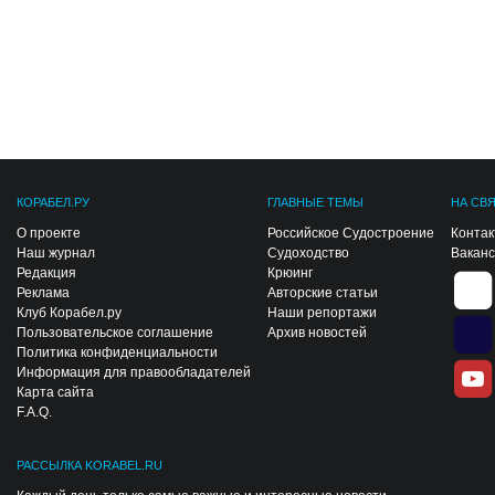
КОРАБЕЛ.РУ
ГЛАВНЫЕ ТЕМЫ
НА СВ
О проекте
Российское Судостроение
Конта
Наш журнал
Судоходство
Вакан
Редакция
Крюинг
Реклама
Авторские статьи
Клуб Корабел.ру
Наши репортажи
Пользовательское соглашение
Архив новостей
Политика конфиденциальности
Информация для правообладателей
Карта сайта
F.A.Q.
РАССЫЛКА KORABEL.RU