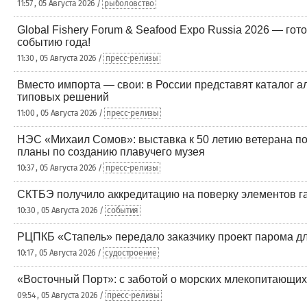
11:57 , 05 Августа 2026 /
рыболовство
Global Fishery Forum & Seafood Expo Russia 2026 — гот
событию года!
11:30 , 05 Августа 2026 /
пресс-релизы
Вместо импорта — свои: в России представят каталог 
типовых решений
11:00 , 05 Августа 2026 /
пресс-релизы
НЭС «Михаил Сомов»: выставка к 50 летию ветерана п
планы по созданию плавучего музея
10:37 , 05 Августа 2026 /
пресс-релизы
СКТБЭ получило аккредитацию на поверку элементов г
10:30 , 05 Августа 2026 /
события
РЦПКБ «Стапель» передало заказчику проект парома д
10:17 , 05 Августа 2026 /
судостроение
«Восточный Порт»: с заботой о морских млекопитающих
09:54 , 05 Августа 2026 /
пресс-релизы