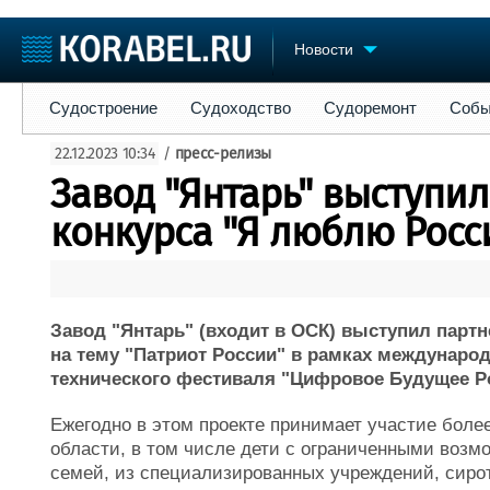
Новости
Судостроение
Судоходство
Судоремонт
События
Пре
Судостроение
Судоходство
Судоремонт
Собы
Судостроение
Торговая площадка
Конфере
22.12.2023 10:34
/
пресс-релизы
Пульс
Доска объявлений
Выставк
Завод "Янтарь" выступи
Новости
Продажа флота
Личност
Компании
Оборудование
Словарь
конкурса "Я люблю Росс
Репутация
Изделия
Работа
Материалы
Крюинг
Услуги
Журнал
Завод "Янтарь" (входит в ОСК) выступил пар
Реклама
на тему "Патриот России" в рамках междунаро
технического фестиваля "Цифровое Будущее Р
Ежегодно в этом проекте принимает участие боле
области, в том числе дети с ограниченными возм
семей, из специализированных учреждений, сирот