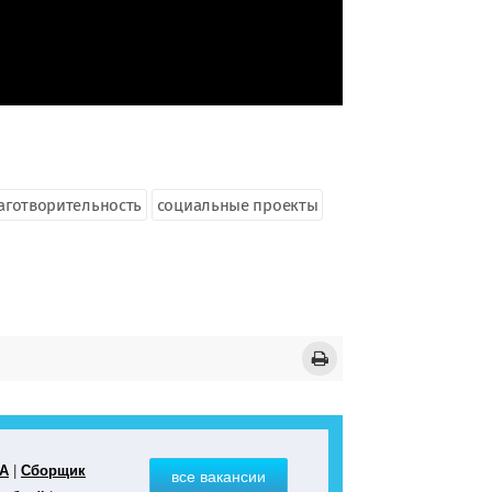
аготворительность
социальные проекты
иА
|
Сборщик
все вакансии