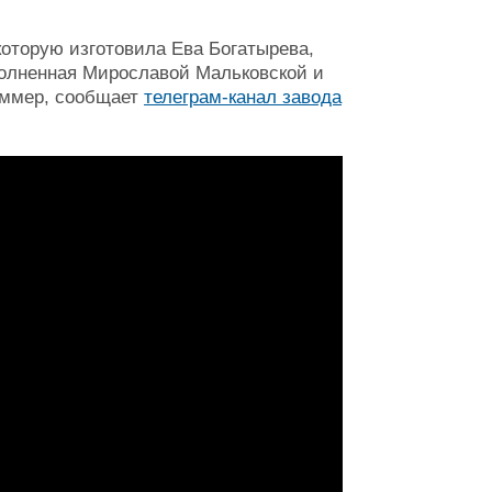
которую изготовила Ева Богатырева,
полненная Мирославой Мальковской и
оммер, сообщает
телеграм-канал завода