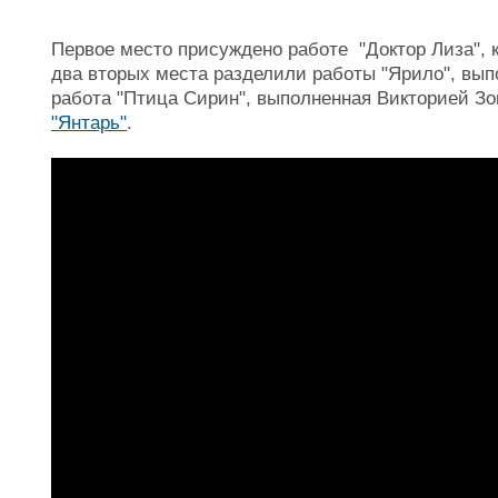
Первое место присуждено работе "Доктор Лиза", 
два вторых места разделили работы "Ярило", вы
работа "Птица Сирин", выполненная Викторией З
"Янтарь"
.