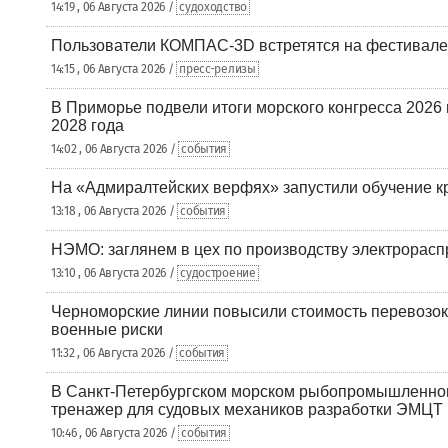
14:19 , 06 Августа 2026 /
судоходство
Пользователи КОМПАС-3D встретятся на фестивале
14:15 , 06 Августа 2026 /
пресс-релизы
В Приморье подвели итоги морского конгресса 2026 
2028 года
14:02 , 06 Августа 2026 /
события
На «Адмиралтейских верфях» запустили обучение к
13:18 , 06 Августа 2026 /
события
НЭМО: заглянем в цех по производству электрорасп
13:10 , 06 Августа 2026 /
судостроение
Черноморские линии повысили стоимость перевозок
военные риски
11:32 , 06 Августа 2026 /
события
В Санкт-Петербургском морском рыбопромышленно
тренажер для судовых механиков разработки ЭМЦТ
10:46 , 06 Августа 2026 /
события