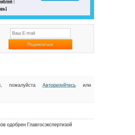
раблей
|
арь]
ии, пожалуйста
Авторизуйтесь
или
ков одобрен Главгосэкспертизой