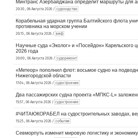
Минтранс Азербайджана определит маршруты для а
20:30 , 06 Августа 2026 /
судоходство
Корабельная ударная группа Балтийского флота уни
противника на морском учении
20:15 , 06 Августа 2026 /
вмф
Научные суда «Эколог» и «Посейдон» Карельского 
2026 года
20:00 , 06 Августа 2026 /
судоремонт
«Метеор» пополнил флот: восьмое судно на подводн
Нижегородской области
17:04 , 06 Августа 2026 /
судостроение
Два пассажирских судна проекта «МПКС-L» заложе
15:57 , 06 Августа 2026 /
судостроение
#ЧИТАЮКОРАБЕЛ на судостроительных заводах, вер
15:25 , 06 Августа 2026 /
события
Севморпуть изменит мировую логистику и экономик