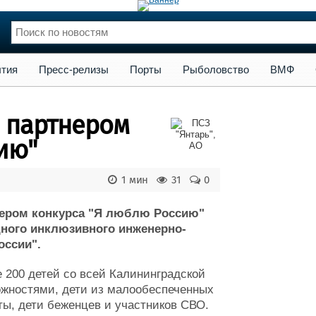
сс-релизы
Порты
Рыболовство
ВМФ
Образование
Яхт
тия
Пресс-релизы
Порты
Рыболовство
ВМФ
нции
Флот
и и семинары
Галерея флота
л партнером
и
Форум
Отзывы
ию"
Все службы
1 мин
31
0
тнером конкурса "Я люблю Россию"
дного инклюзивного инженерно-
оссии".
е 200 детей со всей Калининградской
ожностями, дети из малообеспеченных
ы, дети беженцев и участников СВО.