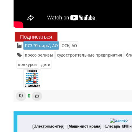
Подписаться
ПСЗ "Янтарь", АО
ОСК, АО
пресс-релизы
судостроительные предприятия
бл
конкурсы
дети
0
[Электромонтер]
|
[Машинист крана]
|
Слесарь КИП