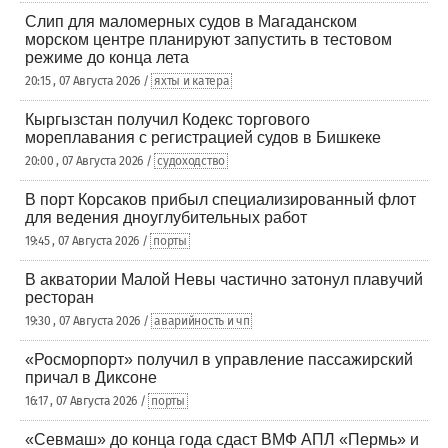
Слип для маломерных судов в Магаданском
морском центре планируют запустить в тестовом
режиме до конца лета
20:15 , 07 Августа 2026 /
яхты и катера
Кыргызстан получил Кодекс торгового
мореплавания с регистрацией судов в Бишкеке
20:00 , 07 Августа 2026 /
судоходство
В порт Корсаков прибыл специализированный флот
для ведения дноуглубительных работ
19:45 , 07 Августа 2026 /
порты
В акватории Малой Невы частично затонул плавучий
ресторан
19:30 , 07 Августа 2026 /
аварийность и чп
«Росморпорт» получил в управление пассажирский
причал в Диксоне
16:17 , 07 Августа 2026 /
порты
«Севмаш» до конца года сдаст ВМФ АПЛ «Пермь» и