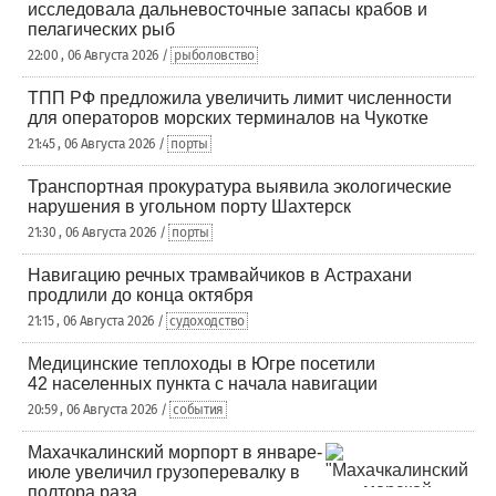
исследовала дальневосточные запасы крабов и
пелагических рыб
22:00 , 06 Августа 2026 /
рыболовство
ТПП РФ предложила увеличить лимит численности
для операторов морских терминалов на Чукотке
21:45 , 06 Августа 2026 /
порты
Транспортная прокуратура выявила экологические
нарушения в угольном порту Шахтерск
21:30 , 06 Августа 2026 /
порты
Навигацию речных трамвайчиков в Астрахани
продлили до конца октября
21:15 , 06 Августа 2026 /
судоходство
Медицинские теплоходы в Югре посетили
42 населенных пункта с начала навигации
20:59 , 06 Августа 2026 /
события
Махачкалинский морпорт в январе-
июле увеличил грузоперевалку в
полтора раза