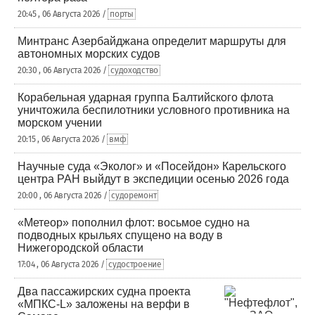
20:45 , 06 Августа 2026 /
порты
Минтранс Азербайджана определит маршруты для
автономных морских судов
20:30 , 06 Августа 2026 /
судоходство
Корабельная ударная группа Балтийского флота
уничтожила беспилотники условного противника на
морском учении
20:15 , 06 Августа 2026 /
вмф
Научные суда «Эколог» и «Посейдон» Карельского
центра РАН выйдут в экспедиции осенью 2026 года
20:00 , 06 Августа 2026 /
судоремонт
«Метеор» пополнил флот: восьмое судно на
подводных крыльях спущено на воду в
Нижегородской области
17:04 , 06 Августа 2026 /
судостроение
Два пассажирских судна проекта
«МПКС-L» заложены на верфи в