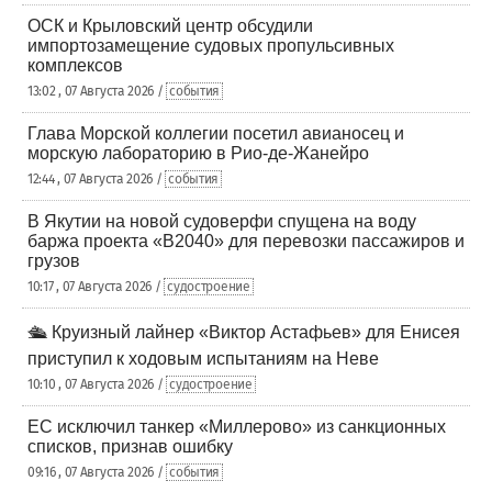
ОСК и Крыловский центр обсудили
импортозамещение судовых пропульсивных
комплексов
13:02 , 07 Августа 2026 /
события
Глава Морской коллегии посетил авианосец и
морскую лабораторию в Рио-де-Жанейро
12:44 , 07 Августа 2026 /
события
В Якутии на новой судоверфи спущена на воду
баржа проекта «В2040» для перевозки пассажиров и
грузов
10:17 , 07 Августа 2026 /
судостроение
🛳️ Круизный лайнер «Виктор Астафьев» для Енисея
приступил к ходовым испытаниям на Неве
10:10 , 07 Августа 2026 /
судостроение
ЕС исключил танкер «Миллерово» из санкционных
списков, признав ошибку
09:16 , 07 Августа 2026 /
события