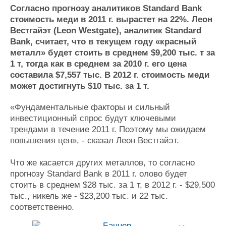
Новости
Продажа флота
Согласно прогнозу аналитиков Standard Bank
Компании
Оборудование
стоимость меди в 2011 г. вырастет на 22%. Леон
Репутация
Изделия
Вестгайэт (Leon Westgate), аналитик Standard
Работа
Материалы
Bank, считает, что в текущем году «красный
Крюинг
Услуги
металл» будет стоить в среднем $9,200 тыс. т за
Журнал
1 т, тогда как в среднем за 2010 г. его цена
Реклама
составила $7,557 тыс. В 2012 г. стоимость меди
может достигнуть $10 тыс. за 1 т.
Конференции
Флот
«Фундаментальные факторы и сильный
Выставки и семинары
Галерея флота
инвестиционный спрос будут ключевыми
Личности
Форум
трендами в течение 2011 г. Поэтому мы ожидаем
повышения цен», - сказал Леон Вестгайэт.
Словарь
Отзывы
Все службы
Что же касается других металлов, то согласно
прогнозу Standard Bank в 2011 г. олово будет
стоить в среднем $28 тыс. за 1 т, в 2012 г. - $29,500
тыс., никель же - $23,200 тыс. и 22 тыс.
соответственно.