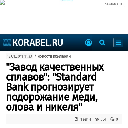
реклама 16+
Судостроение
13.01.2011 11:33
/
новости компаний
Судоходство
Судоремонт
"Завод качественных
События
Пресс-релизы
сплавов": "Standard
Порты
Рыболовство
Bank прогнозирует
ВМФ
Образование
подорожание меди,
Яхты и катера
Еще
олова и никеля"
Судостроение
Торговая площадка
1 мин
551
0
Пульс
Доска объявлений