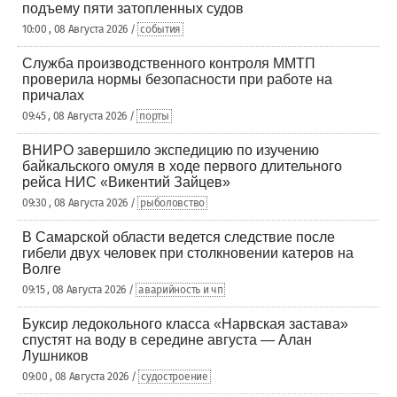
подъему пяти затопленных судов
10:00 , 08 Августа 2026 /
события
Служба производственного контроля ММТП
проверила нормы безопасности при работе на
причалах
09:45 , 08 Августа 2026 /
порты
ВНИРО завершило экспедицию по изучению
байкальского омуля в ходе первого длительного
рейса НИС «Викентий Зайцев»
09:30 , 08 Августа 2026 /
рыболовство
В Самарской области ведется следствие после
гибели двух человек при столкновении катеров на
Волге
09:15 , 08 Августа 2026 /
аварийность и чп
Буксир ледокольного класса «Нарвская застава»
спустят на воду в середине августа — Алан
Лушников
09:00 , 08 Августа 2026 /
судостроение