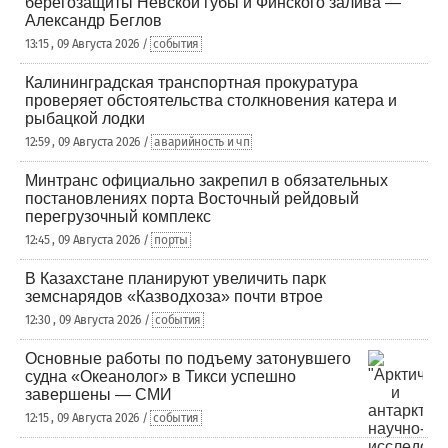
берегозащиты Невской губы и Финского залива —
Александр Беглов
13:15 , 09 Августа 2026 /
события
Калининградская транспортная прокуратура
проверяет обстоятельства столкновения катера и
рыбацкой лодки
12:59 , 09 Августа 2026 /
аварийность и чп
Минтранс официально закрепил в обязательных
постановлениях порта Восточный рейдовый
перегрузочный комплекс
12:45 , 09 Августа 2026 /
порты
В Казахстане планируют увеличить парк
земснарядов «Казводхоза» почти втрое
12:30 , 09 Августа 2026 /
события
Основные работы по подъему затонувшего
судна «Океанолог» в Тикси успешно
завершены — СМИ
12:15 , 09 Августа 2026 /
события