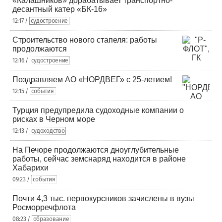
«Калашников» дорабатывает транспортно-
десантный катер «БК-16»
12:17 /
судостроение
Строительство нового стапеля: работы
продолжаются
12:16 /
судостроение
Поздравляем АО «НОРДВЕГ» с 25-летием!
12:15 /
события
Турция предупредила судоходные компании о
рисках в Черном море
12:13 /
судоходство
На Печоре продолжаются дноуглубительные
работы, сейчас земснаряд находится в районе
Хабарихи
09:23 /
события
Почти 4,3 тыс. первокурсников зачислены в вузы
Росморречфлота
08:23 /
образование