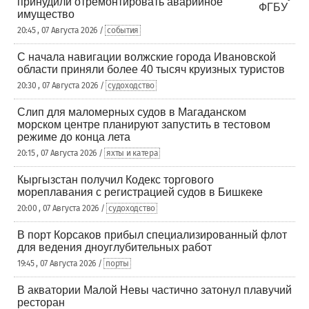
принудили отремонтировать аварийное
имущество
20:45 , 07 Августа 2026 /
события
С начала навигации волжские города Ивановской
области приняли более 40 тысяч круизных туристов
20:30 , 07 Августа 2026 /
судоходство
Слип для маломерных судов в Магаданском
морском центре планируют запустить в тестовом
режиме до конца лета
20:15 , 07 Августа 2026 /
яхты и катера
Кыргызстан получил Кодекс торгового
мореплавания с регистрацией судов в Бишкеке
20:00 , 07 Августа 2026 /
судоходство
В порт Корсаков прибыл специализированный флот
для ведения дноуглубительных работ
19:45 , 07 Августа 2026 /
порты
В акватории Малой Невы частично затонул плавучий
ресторан