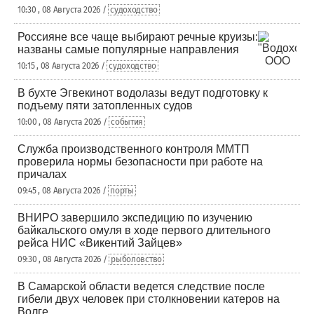
10:30 , 08 Августа 2026 /
судоходство
Россияне все чаще выбирают речные круизы:
названы самые популярные направления
10:15 , 08 Августа 2026 /
судоходство
В бухте Эгвекинот водолазы ведут подготовку к
подъему пяти затопленных судов
10:00 , 08 Августа 2026 /
события
Служба производственного контроля ММТП
проверила нормы безопасности при работе на
причалах
09:45 , 08 Августа 2026 /
порты
ВНИРО завершило экспедицию по изучению
байкальского омуля в ходе первого длительного
рейса НИС «Викентий Зайцев»
09:30 , 08 Августа 2026 /
рыболовство
В Самарской области ведется следствие после
гибели двух человек при столкновении катеров на
Волге