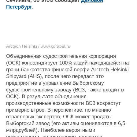
Сечиным, об этом сообщает
Деловой
Журнал
Петербург
.
Реклама
Конференции
Флот
Выставки и семинары
Галерея флота
Личности
Форум
Arctech Helsinki / www.korabel.ru
Словарь
Отзывы
Объединенная судостроительная корпорация
Все службы
(ОСК) консолидирует 100% акций находящейся на
грани банкротства финской верфи Arctech Helsinki
Shipyard (AHS), после чего передаст это
предприятие в управление Выборгскому
судостроительному заводу (ВСЗ, также входит в
ОСК). В результате объединения
производственные возможности ВСЗ возрастут
примерно втрое. В перспективе, по мнению
отраслевых экспертов, ОСК может продать
Выборгский завод (его активы оцениваются в 6,5
млрдрублей). Наиболее вероятными
покупателями, по их мнению, являются