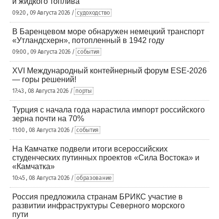
и жидкого топлива
09:20 , 09 Августа 2026 /
судоходство
В Баренцевом море обнаружен немецкий транспорт
«Утландсхерн», потопленный в 1942 году
09:00 , 09 Августа 2026 /
события
XVI Международный контейнерный форум ESE-2026
— горы решений!
17:43 , 08 Августа 2026 /
порты
Турция с начала года нарастила импорт российского
зерна почти на 70%
11:00 , 08 Августа 2026 /
события
На Камчатке подвели итоги всероссийских
студенческих путинных проектов «Сила Востока» и
«Камчатка»
10:45 , 08 Августа 2026 /
образование
Россия предложила странам БРИКС участие в
развитии инфраструктуры Северного морского
пути