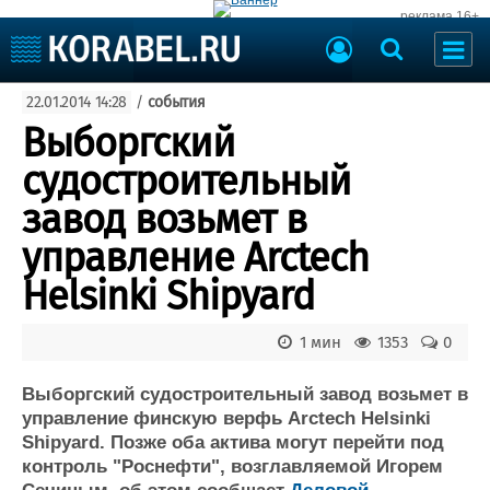
реклама 16+
Судостроение
22.01.2014 14:28
/
события
Судоходство
Судоремонт
Выборгский
События
Пресс-релизы
судостроительный
Порты
Рыболовство
завод возьмет в
ВМФ
Образование
управление Arctech
Яхты и катера
Еще
Helsinki Shipyard
Судостроение
Торговая площадка
1 мин
1353
0
Пульс
Доска объявлений
Новости
Продажа флота
Выборгский судостроительный завод возьмет в
Компании
Оборудование
управление финскую верфь Arctech Helsinki
Репутация
Изделия
Shipyard. Позже оба актива могут перейти под
Работа
Материалы
контроль "Роснефти", возглавляемой Игорем
Крюинг
Услуги