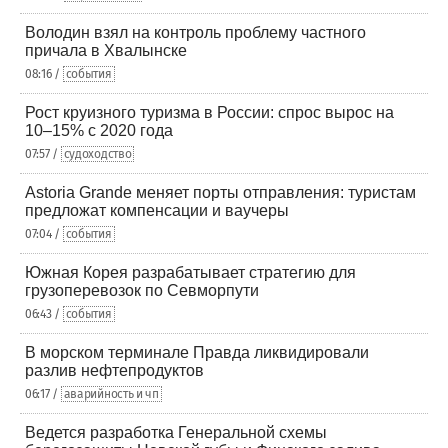
Володин взял на контроль проблему частного
причала в Хвалынске
08:16 /
события
Рост круизного туризма в России: спрос вырос на
10–15% с 2020 года
07:57 /
судоходство
Astoria Grande меняет порты отправления: туристам
предложат компенсации и ваучеры
07:04 /
события
Южная Корея разрабатывает стратегию для
грузоперевозок по Севморпути
06:43 /
события
В морском терминале Правда ликвидировали
разлив нефтепродуктов
06:17 /
аварийность и чп
Ведется разработка Генеральной схемы