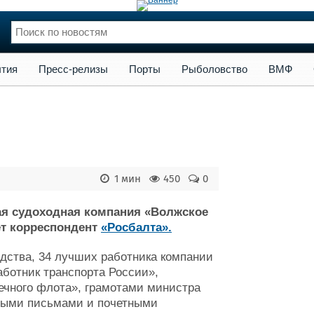
сс-релизы
Порты
Рыболовство
ВМФ
Образование
Яхт
тия
Пресс-релизы
Порты
Рыболовство
ВМФ
нции
Флот
и и семинары
Галерея флота
и
Форум
Отзывы
Все службы
1 мин
450
0
я судоходная компания «Волжское
ет корреспондент
«Росбалта».
дства, 34 лучших работника компании
ботник транспорта России»,
ечного флота», грамотами министра
нными письмами и почетными