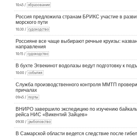
10:45 /
образование
Россия предложила странам БРИКС участие в разв
морского пути
10:30 /
судоходство
Россияне все чаще выбирают речные круизы: назв
направления
10:15 /
судоходство
В бухте Эгвекинот водолазы ведут подготовку к под
10:00 /
события
Служба производственного контроля ММТП провери
причалах
09:45 /
порты
ВНИРО завершило экспедицию по изучению байкальс
рейса НИС «Викентий Зайцев»
09:30 /
рыболовство
В Самарской области ведется следствие после гибел