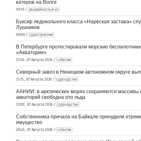
катеров на Волге
09:15 /
аварийность и чп
Буксир ледокольного класса «Нарвская застава» спу
Лушников
09:00 /
судостроение
В Петербурге протестировали морские беспилотники
«Акватория»
21:30 , 07 Августа 2026 /
события
Северный завоз в Ненецком автономном округе вып
21:15 , 07 Августа 2026 /
судоходство
ААНИИ: в арктических морях сохраняются массивы с
акваторий свободна ото льда
21:00 , 07 Августа 2026 /
судоходство
Собственника причала на Байкале принудили отрем
имущество
20:45 , 07 Августа 2026 /
события