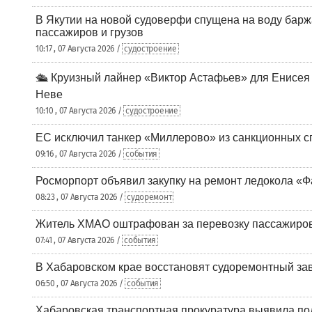
В Якутии на новой судоверфи спущена на воду барж
пассажиров и грузов
10:17 , 07 Августа 2026 /
судостроение
🛳️ Круизный лайнер «Виктор Астафьев» для Енисея
Неве
10:10 , 07 Августа 2026 /
судостроение
ЕС исключил танкер «Миллерово» из санкционных с
09:16 , 07 Августа 2026 /
события
Росморпорт объявил закупку на ремонт ледокола «Ф
08:23 , 07 Августа 2026 /
судоремонт
Житель ХМАО оштрафован за перевозку пассажиров 
07:41 , 07 Августа 2026 /
события
В Хабаровском крае восстановят судоремонтный за
06:50 , 07 Августа 2026 /
события
Хабаровская транспортная прокуратура выявила по