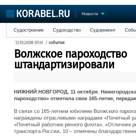
Новости
Судостроение
Судоходство
Судоремонт
События
Пре
Судостроение
Судоходство
Судоремонт
Собы
Судостроение
Торговая площадка
Конфере
12.10.2008 07:41
/
события
Пульс
Доска объявлений
Выставк
Волжское пароходство
Новости
Продажа флота
Личност
Компании
Оборудование
Словарь
штандартизировали
Репутация
Изделия
Работа
Материалы
Крюинг
Услуги
Журнал
НИЖНИЙ НОВГОРОД, 11 октября. Нижегородска
Реклама
пароходство» отметила свое 165-летие, переда
В связи со 165-летним юбилеем Волжского парохо
награждены отраслевыми наградами «Почетный ра
«Почетный работник речного флота», «Отличник р
транспорта России, 10 – отмечены благодарстве