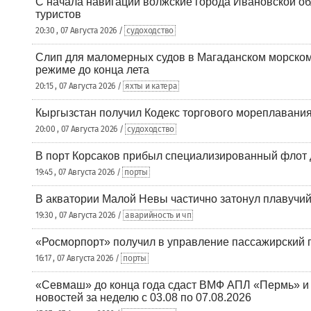
С начала навигации волжские города Ивановской об
туристов
20:30 , 07 Августа 2026 /
судоходство
Слип для маломерных судов в Магаданском морском 
режиме до конца лета
20:15 , 07 Августа 2026 /
яхты и катера
Кыргызстан получил Кодекс торгового мореплавания
20:00 , 07 Августа 2026 /
судоходство
В порт Корсаков прибыл специализированный флот 
19:45 , 07 Августа 2026 /
порты
В акватории Малой Невы частично затонул плавучий
19:30 , 07 Августа 2026 /
аварийность и чп
«Росморпорт» получил в управление пассажирский 
16:17 , 07 Августа 2026 /
порты
«Севмаш» до конца года сдаст ВМФ АПЛ «Пермь» и
новостей за неделю с 03.08 по 07.08.2026