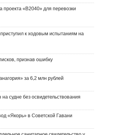
а проекта «В2040» для перевозки
 приступил к ходовым испытаниям на
писков, признав ошибку
анагория» за 6,2 млн рублей
на судне без освидетельствования
вод «Якорь» в Советской Гавани
ддельное санитарное свидетельство у