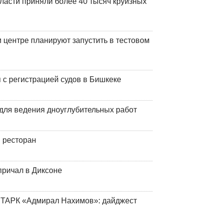
ласти приняли более 40 тысяч круизных
центре планируют запустить в тестовом
 с регистрацией судов в Бишкеке
для ведения дноуглубительных работ
 ресторан
причал в Диксоне
 ТАРК «Адмирал Нахимов»: дайджест