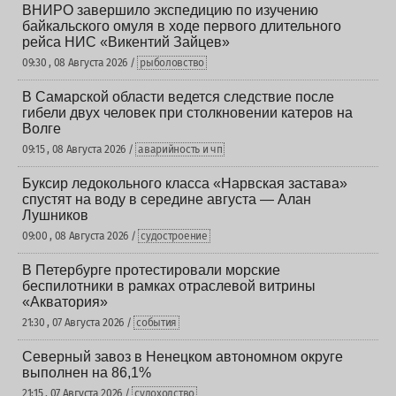
ВНИРО завершило экспедицию по изучению
байкальского омуля в ходе первого длительного
рейса НИС «Викентий Зайцев»
09:30 , 08 Августа 2026 /
рыболовство
В Самарской области ведется следствие после
гибели двух человек при столкновении катеров на
Волге
09:15 , 08 Августа 2026 /
аварийность и чп
Буксир ледокольного класса «Нарвская застава»
спустят на воду в середине августа — Алан
Лушников
09:00 , 08 Августа 2026 /
судостроение
В Петербурге протестировали морские
беспилотники в рамках отраслевой витрины
«Акватория»
21:30 , 07 Августа 2026 /
события
Северный завоз в Ненецком автономном округе
выполнен на 86,1%
21:15 , 07 Августа 2026 /
судоходство