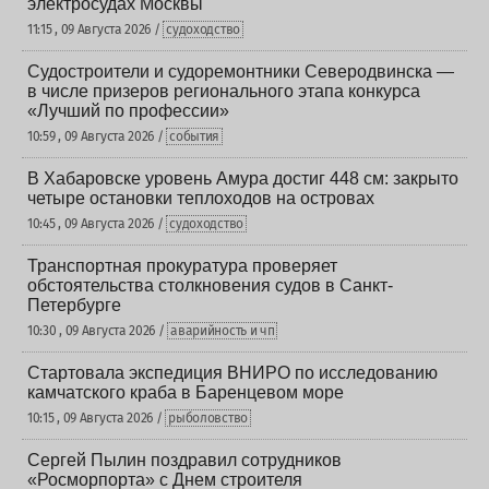
электросудах Москвы
11:15 , 09 Августа 2026 /
судоходство
Судостроители и судоремонтники Северодвинска —
в числе призеров регионального этапа конкурса
«Лучший по профессии»
10:59 , 09 Августа 2026 /
события
В Хабаровске уровень Амура достиг 448 см: закрыто
четыре остановки теплоходов на островах
10:45 , 09 Августа 2026 /
судоходство
Транспортная прокуратура проверяет
обстоятельства столкновения судов в Санкт-
Петербурге
10:30 , 09 Августа 2026 /
аварийность и чп
Стартовала экспедиция ВНИРО по исследованию
камчатского краба в Баренцевом море
10:15 , 09 Августа 2026 /
рыболовство
Сергей Пылин поздравил сотрудников
«Росморпорта» с Днем строителя