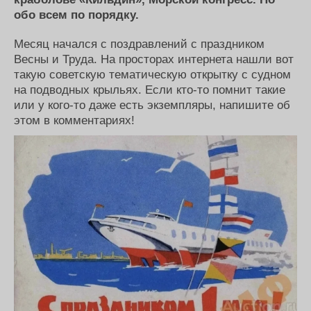
Новости
Продажа флота
обо всем по порядку.
Компании
Оборудование
Репутация
Изделия
Месяц начался с поздравлений с праздником
Работа
Материалы
Весны и Труда. На просторах интернета нашли вот
Крюинг
Услуги
такую советскую тематическую открытку с судном
Журнал
на подводных крыльях. Если кто-то помнит такие
Реклама
или у кого-то даже есть экземпляры, напишите об
этом в комментариях!
Конференции
Флот
Выставки и семинары
Галерея флота
Личности
Форум
Словарь
Отзывы
Все службы