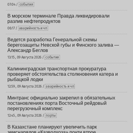
07:04 /
события
В морском терминале Правда ликвидировали
разлив нефтепродуктов
06:17 /
аварийность и чп
Ведется разработка Генеральной схемы
берегозащиты Невской губы и Финского залива —
Александр Беглов
13:15 , 09 Августа 2026 /
события
Калининградская транспортная прокуратура
проверяет обстоятельства столкновения катера и
рыбацкой лодки
12:59 , 09 Августа 2026 /
аварийность и чп
Минтранс официально закрепил в обязательных
постановлениях порта Восточный рейдовый
перегрузочный комплекс
12:45 , 09 Августа 2026 /
порты
В Казахстане планируют увеличить парк
земснарядов «Казводхоза» почти втрое