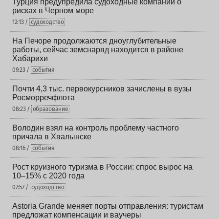
Турция предупредила судоходные компании о
рисках в Черном море
12:13 /
судоходство
На Печоре продолжаются дноуглубительные
работы, сейчас земснаряд находится в районе
Хабарихи
09:23 /
события
Почти 4,3 тыс. первокурсников зачислены в вузы
Росморречфлота
08:23 /
образование
Володин взял на контроль проблему частного
причала в Хвалынске
08:16 /
события
Рост круизного туризма в России: спрос вырос на
10–15% с 2020 года
07:57 /
судоходство
Astoria Grande меняет порты отправления: туристам
предложат компенсации и ваучеры