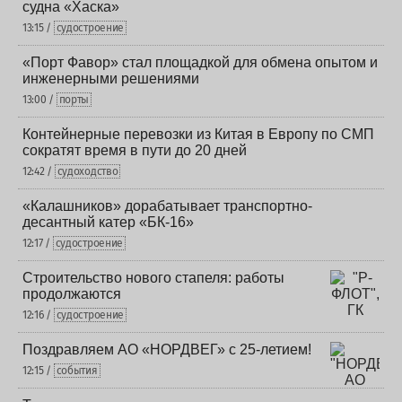
судна «Хаска»
13:15 /
судостроение
«Порт Фавор» стал площадкой для обмена опытом и
инженерными решениями
13:00 /
порты
Контейнерные перевозки из Китая в Европу по СМП
сократят время в пути до 20 дней
12:42 /
судоходство
«Калашников» дорабатывает транспортно-
десантный катер «БК-16»
12:17 /
судостроение
Строительство нового стапеля: работы
продолжаются
12:16 /
судостроение
Поздравляем АО «НОРДВЕГ» с 25-летием!
12:15 /
события