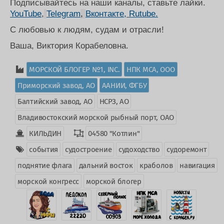
Подписывайтесь на наши каналы, ставьте лайки.
YouTube
,
Telegram
,
Вконтакте,
Rutube.
С любовью к людям, судам и отрасли!
Ваша, Виктория Корабеловна.
МОРСКОЙ БЛОГЕР №1, INC.
НПК МСА, ООО
Приморский завод, АО
ААНИИ, ФГБУ
Балтийский завод, АО
НСРЗ, АО
Владивостокский морской рыбный порт, ОАО
КИЛЬДИН
04580 "Котлин"
события
судостроение
судоходство
судоремонт
поднятие флага
дальний восток
краболов
навигация
морской конгресс
морской блогер