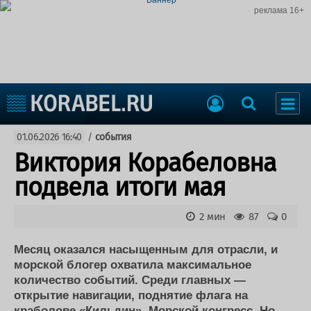
реклама 16+
Судостроение
01.06.2026 16:40
/
события
Судоходство
Судоремонт
Виктория Корабеловна
События
Пресс-релизы
подвела итоги мая
Порты
Рыболовство
ВМФ
2 мин
87
0
Образование
Яхты и катера
Еще
Месяц оказался насыщенным для отрасли, и
морской блогер охватила максимальное
Судостроение
Торговая площадка
количество событий. Среди главных —
открытие навигации, поднятие флага на
Пульс
Доска объявлений
краболове «Кильдин», Морской конгресс. Но