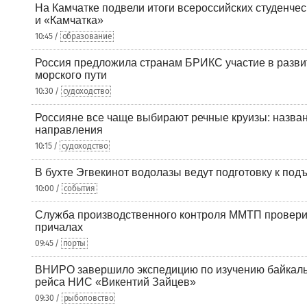
На Камчатке подвели итоги всероссийских студенче
и «Камчатка»
10:45 /
образование
Россия предложила странам БРИКС участие в разв
морского пути
10:30 /
судоходство
Россияне все чаще выбирают речные круизы: назв
направления
10:15 /
судоходство
В бухте Эгвекинот водолазы ведут подготовку к под
10:00 /
события
Служба производственного контроля ММТП провери
причалах
09:45 /
порты
ВНИРО завершило экспедицию по изучению байкальс
рейса НИС «Викентий Зайцев»
09:30 /
рыболовство