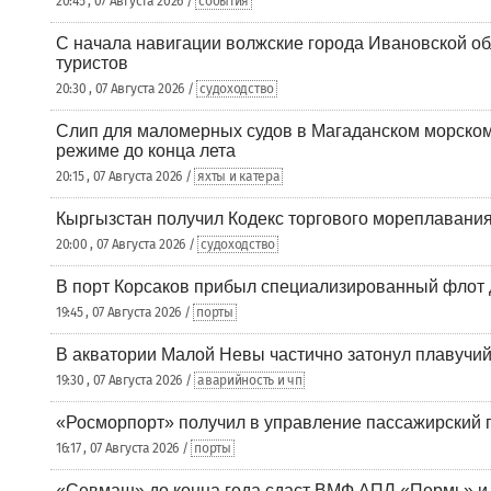
20:45 , 07 Августа 2026 /
события
С начала навигации волжские города Ивановской об
туристов
20:30 , 07 Августа 2026 /
судоходство
Слип для маломерных судов в Магаданском морском 
режиме до конца лета
20:15 , 07 Августа 2026 /
яхты и катера
Кыргызстан получил Кодекс торгового мореплавания
20:00 , 07 Августа 2026 /
судоходство
В порт Корсаков прибыл специализированный флот 
19:45 , 07 Августа 2026 /
порты
В акватории Малой Невы частично затонул плавучий
19:30 , 07 Августа 2026 /
аварийность и чп
«Росморпорт» получил в управление пассажирский 
16:17 , 07 Августа 2026 /
порты
«Севмаш» до конца года сдаст ВМФ АПЛ «Пермь» и