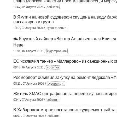
Глава Морской коллегии посетил авианосец и морс
12:44 , 07 Августа 2026 /
события
В Якутии на новой судоверфи спущена на воду барж
пассажиров и грузов
10:17 , 07 Августа 2026 /
судостроение
🛳️ Круизный лайнер «Виктор Астафьев» для Енисея
Неве
10:10 , 07 Августа 2026 /
судостроение
ЕС исключил танкер «Миллерово» из санкционных с
09:16 , 07 Августа 2026 /
события
Росморпорт объявил закупку на ремонт ледокола «Ф
08:23 , 07 Августа 2026 /
судоремонт
Житель ХМАО оштрафован за перевозку пассажиров 
07:41 , 07 Августа 2026 /
события
В Хабаровском крае восстановят судоремонтный за
06:50 , 07 Августа 2026 /
события