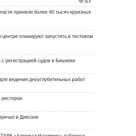
ласти приняли более 40 тысяч круизных
центре планируют запустить в тестовом
 с регистрацией судов в Бишкеке
для ведения дноуглубительных работ
 ресторан
причал в Диксоне
 ТАРК «Адмирал Нахимов»: дайджест