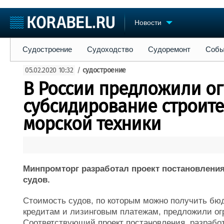
Новости
Судостроение
Судоходство
Судоремонт
События
Пре
Судостроение
Судоходство
Судоремонт
Собы
Судостроение
Торговая площадка
Конфере
05.02.2020 10:32
/
судостроение
Пульс
Доска объявлений
Выставк
В России предложили о
Новости
Продажа флота
Личност
Компании
Оборудование
Словарь
субсидирование строите
Репутация
Изделия
морской техники
Работа
Материалы
Крюинг
Услуги
Журнал
Реклама
Минпромторг разработал проект постановлени
судов.
Стоимость судов, по которым можно получить бю
кредитам и лизинговым платежам, предложили ог
Соответствующий проект постановления, разрабо