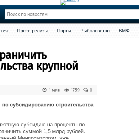
сс-релизы
Порты
Рыболовство
ВМФ
Образование
Яхт
тия
Пресс-релизы
Порты
Рыболовство
ВМФ
нции
Флот
и и семинары
Галерея флота
граничить
и
Форум
Отзывы
льства крупной
Все службы
1 мин
1759
0
я по субсидированию строительства
джетную субсидию на проценты по
раничить суммой 1,5 млрд рублей.
танный Минпромторгом, уже