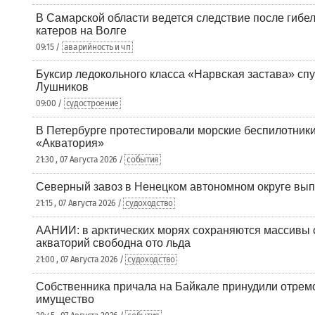
В Самарской области ведется следствие после гибел
катеров на Волге
09:15 /
аварийность и чп
Буксир ледокольного класса «Нарвская застава» спу
Лушников
09:00 /
судостроение
В Петербурге протестировали морские беспилотники
«Акватория»
21:30 , 07 Августа 2026 /
события
Северный завоз в Ненецком автономном округе вып
21:15 , 07 Августа 2026 /
судоходство
ААНИИ: в арктических морях сохраняются массивы с
акваторий свободна ото льда
21:00 , 07 Августа 2026 /
судоходство
Собственника причала на Байкале принудили отрем
имущество