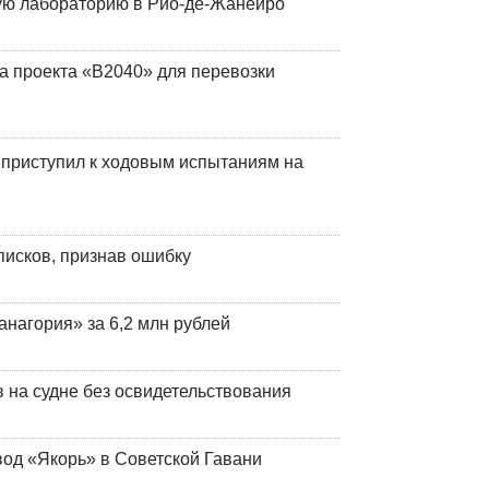
кую лабораторию в Рио-де-Жанейро
а проекта «В2040» для перевозки
 приступил к ходовым испытаниям на
писков, признав ошибку
анагория» за 6,2 млн рублей
на судне без освидетельствования
вод «Якорь» в Советской Гавани