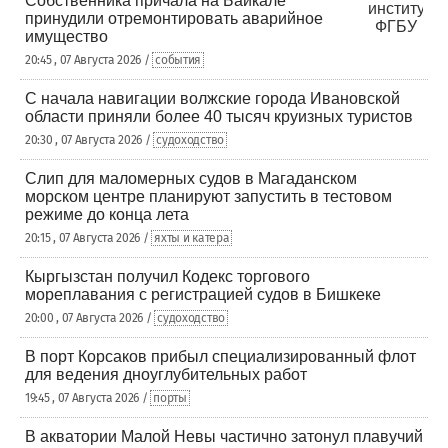
Собственника причала на Байкале
принудили отремонтировать аварийное
имущество
20:45 , 07 Августа 2026 /
события
С начала навигации волжские города Ивановской
области приняли более 40 тысяч круизных туристов
20:30 , 07 Августа 2026 /
судоходство
Слип для маломерных судов в Магаданском
морском центре планируют запустить в тестовом
режиме до конца лета
20:15 , 07 Августа 2026 /
яхты и катера
Кыргызстан получил Кодекс торгового
мореплавания с регистрацией судов в Бишкеке
20:00 , 07 Августа 2026 /
судоходство
В порт Корсаков прибыл специализированный флот
для ведения дноуглубительных работ
19:45 , 07 Августа 2026 /
порты
В акватории Малой Невы частично затонул плавучий