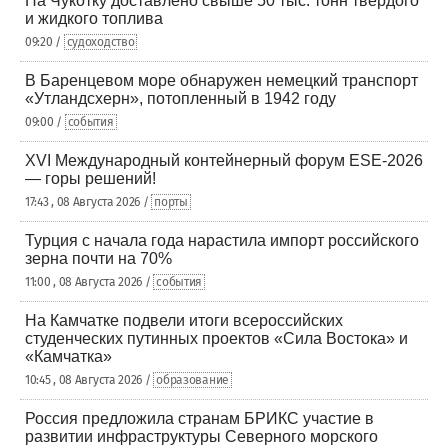
На Чукотку доставлено свыше 50 тыс. тонн твердого
и жидкого топлива
09:20 /
судоходство
В Баренцевом море обнаружен немецкий транспорт
«Утландсхерн», потопленный в 1942 году
09:00 /
события
XVI Международный контейнерный форум ESE-2026
— горы решений!
17:43 , 08 Августа 2026 /
порты
Турция с начала года нарастила импорт российского
зерна почти на 70%
11:00 , 08 Августа 2026 /
события
На Камчатке подвели итоги всероссийских
студенческих путинных проектов «Сила Востока» и
«Камчатка»
10:45 , 08 Августа 2026 /
образование
Россия предложила странам БРИКС участие в
развитии инфраструктуры Северного морского