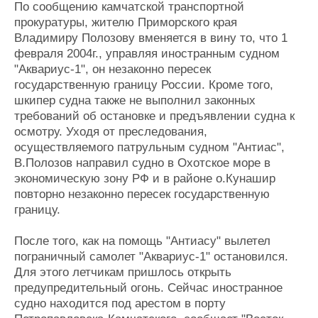
По сообщению камчатской транспортной
Журнал
прокуратуры, жителю Приморского края
Реклама
Владимиру Полозову вменяется в вину то, что 1
февраля 2004г., управляя иностранным судном
"Аквариус-1", он незаконно пересек
Конференции
Флот
государственную границу России. Кроме того,
Выставки и семинары
Галерея флота
шкипер судна также не выполнил законных
Личности
Форум
требований об остановке и предъявлении судна к
Словарь
Отзывы
осмотру. Уходя от преследования,
Все службы
осуществляемого патрульным судном "Антиас",
В.Полозов направил судно в Охотское море в
экономическую зону РФ и в районе о.Кунашир
повторно незаконно пересек государственную
границу.
После того, как на помощь "Антиасу" вылетел
пограничный самолет "Аквариус-1" остановился.
Для этого летчикам пришлось открыть
предупредительный огонь. Сейчас иностранное
судно находится под арестом в порту