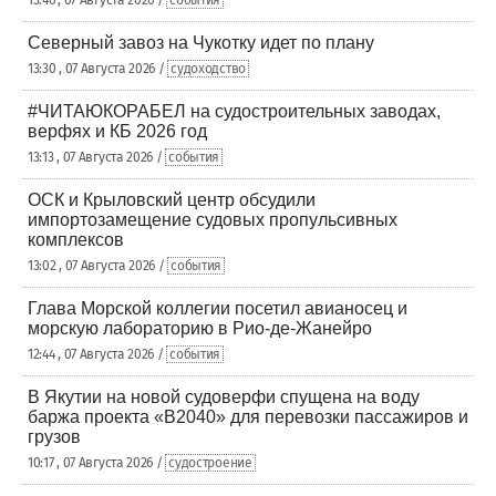
13:46 , 07 Августа 2026 /
события
Северный завоз на Чукотку идет по плану
13:30 , 07 Августа 2026 /
судоходство
#ЧИТАЮКОРАБЕЛ на судостроительных заводах,
верфях и КБ 2026 год
13:13 , 07 Августа 2026 /
события
ОСК и Крыловский центр обсудили
импортозамещение судовых пропульсивных
комплексов
13:02 , 07 Августа 2026 /
события
Глава Морской коллегии посетил авианосец и
морскую лабораторию в Рио-де-Жанейро
12:44 , 07 Августа 2026 /
события
В Якутии на новой судоверфи спущена на воду
баржа проекта «В2040» для перевозки пассажиров и
грузов
10:17 , 07 Августа 2026 /
судостроение