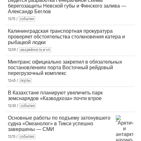
Ведется разработка Генеральной схемы
берегозащиты Невской губы и Финского залива —
Александр Беглов
13:15 /
события
Калининградская транспортная прокуратура
проверяет обстоятельства столкновения катера и
рыбацкой лодки
12:59 /
аварийность и чп
Минтранс официально закрепил в обязательных
постановлениях порта Восточный рейдовый
перегрузочный комплекс
12:45 /
порты
В Казахстане планируют увеличить парк
земснарядов «Казводхоза» почти втрое
12:30 /
события
Основные работы по подъему затонувшего
судна «Океанолог» в Тикси успешно
завершены — СМИ
12:15 /
события