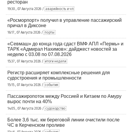
ресторан
19:30 , 07 Августа 2026 /
аварийность и чп
«Росморпорт» получил в управление пассажирский
причал в Диксоне
16:17 , 07 Августа 2026 /
порты
«Севмаш» до конца года сдаст ВМФ АПЛ «Пермь» и
ТАРК «Адмирал Нахимов»: дайджест новостей за
неделю с 03.08 по 07.08.2026
15:37 , 07 Августа 2026 /
итоги недели
Регистр расширяет комплексные решения для
судостроения и промышленности
15:15 , 07 Августа 2026 /
события
Пассажиропоток между Россией и Китаем по Амуру
вырос почти на 40%
14:05 , 07 Августа 2026 /
судоходство
Более 3,6 тыс. км береговой линии очистили после
ЧС в Керченском проливе