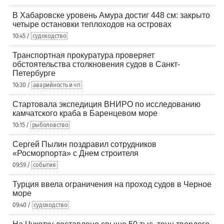
В Хабаровске уровень Амура достиг 448 см: закрыто
четыре остановки теплоходов на островах
10:45 /
судоходство
Транспортная прокуратура проверяет
обстоятельства столкновения судов в Санкт-
Петербурге
10:30 /
аварийность и чп
Стартовала экспедиция ВНИРО по исследованию
камчатского краба в Баренцевом море
10:15 /
рыболовство
Сергей Пылин поздравил сотрудников
«Росморпорта» с Днем строителя
09:59 /
события
Турция ввела ограничения на проход судов в Черное
море
09:40 /
судоходство