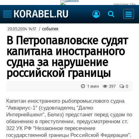
реклама 16+
Судостроение
20.05.2004 14:17
/
события
Судоходство
Судоремонт
В Петропавловске судят
События
Пресс-релизы
капитана иностранного
Порты
Рыболовство
судна за нарушение
ВМФ
Образование
российской границы
Яхты и катера
Еще
1 мин
397
0
Судостроение
Торговая площадка
Пульс
Доска объявлений
Капитан иностранного рыбопромыслового судна
Новости
Продажа флота
"Аквариус-1" (судовладелец "Далко
Интернейшенл", Белиз) предстанет перед судом по
Компании
Оборудование
обвинению в преступлении, предусмотренном ст.
Репутация
Изделия
322 УК РФ "Незаконное пересечение
Работа
Материалы
государственной границы Российской Федерации".
Крюинг
Услуги