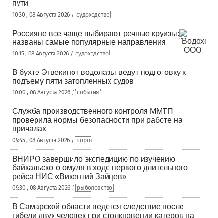
пути
10:30 , 08 Августа 2026 /
судоходство
Россияне все чаще выбирают речные круизы:
названы самые популярные направления
10:15 , 08 Августа 2026 /
судоходство
В бухте Эгвекинот водолазы ведут подготовку к
подъему пяти затопленных судов
10:00 , 08 Августа 2026 /
события
Служба производственного контроля ММТП
проверила нормы безопасности при работе на
причалах
09:45 , 08 Августа 2026 /
порты
ВНИРО завершило экспедицию по изучению
байкальского омуля в ходе первого длительного
рейса НИС «Викентий Зайцев»
09:30 , 08 Августа 2026 /
рыболовство
В Самарской области ведется следствие после
гибели двух человек при столкновении катеров на