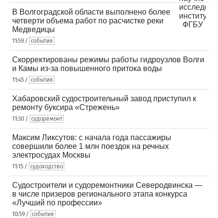
В Волгоградской области выполнено более
четверти объема работ по расчистке реки
Медведицы
11:59 /
события
Скорректированы режимы работы гидроузлов Волги
и Камы из-за повышенного притока воды
11:45 /
события
Хабаровский судостроительный завод приступил к
ремонту буксира «Стрежень»
11:30 /
судоремонт
Максим Ликсутов: с начала года пассажиры
совершили более 1 млн поездок на речных
электросудах Москвы
11:15 /
судоходство
Судостроители и судоремонтники Северодвинска —
в числе призеров регионального этапа конкурса
«Лучший по профессии»
10:59 /
события