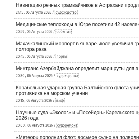
Навигацию речных трамвайчиков в Астрахани продл
21:15 , 06 Августа 2026 /
судоходство
Медицинские теплоходы в Югре посетили 42 населен
20:59 , 06 Августа 2026 /
события
Махачкалинский морпорт в январе-июле увеличил гр
полтора раза
20:45 , 06 Августа 2026 /
порты
Минтранс Азербайджана определит маршруты для а
20:30 , 06 Августа 2026 /
судоходство
Корабельная ударная группа Балтийского флота уни
противника на морском учении
20:15 , 06 Августа 2026 /
вмф
Научные суда «Эколог» и «Посейдон» Карельского 
2026 года
20:00 , 06 Августа 2026 /
судоремонт
«Метеор» пополнил флот: восьмое судно на подводн