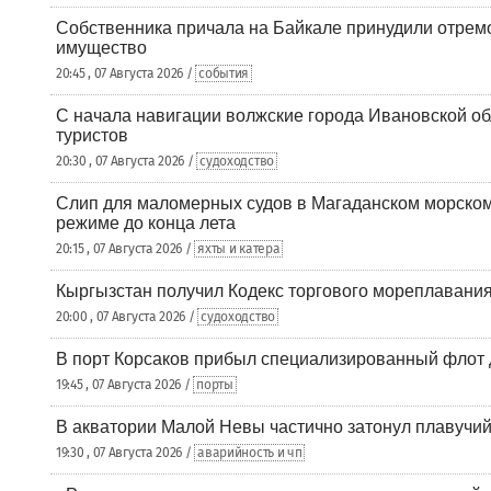
Собственника причала на Байкале принудили отрем
имущество
20:45 , 07 Августа 2026 /
события
С начала навигации волжские города Ивановской об
туристов
20:30 , 07 Августа 2026 /
судоходство
Слип для маломерных судов в Магаданском морском 
режиме до конца лета
20:15 , 07 Августа 2026 /
яхты и катера
Кыргызстан получил Кодекс торгового мореплавания
20:00 , 07 Августа 2026 /
судоходство
В порт Корсаков прибыл специализированный флот 
19:45 , 07 Августа 2026 /
порты
В акватории Малой Невы частично затонул плавучий
19:30 , 07 Августа 2026 /
аварийность и чп