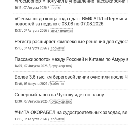
«Росморпорт» получил в управление пассажирский 
16:17 , 07 Августа 2026 /
порты
«Севмаш» до конца года сдаст ВМФ АПЛ «Пермь» и
новостей за неделю с 03.08 по 07.08.2026
15:37 , 07 Августа 2026 /
итоги недели
Регистр расширяет комплексные решения для судо
15:15 , 07 Августа 2026 /
события
Пассажиропоток между Россией и Китаем по Амуру 
14:05 , 07 Августа 2026 /
судоходство
Более 3,6 тыс. км береговой линии очистили после 
13:46 , 07 Августа 2026 /
события
Северный завоз на Чукотку идет по плану
13:30 , 07 Августа 2026 /
судоходство
#ЧИТАЮКОРАБЕЛ на судостроительных заводах, вер
13:13 , 07 Августа 2026 /
события