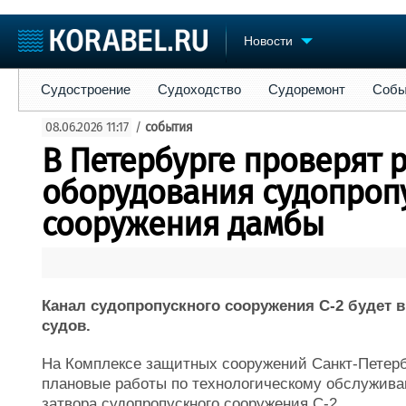
Новости
Судостроение
Судоходство
Судоремонт
События
Пре
Судостроение
Судоходство
Судоремонт
Собы
Судостроение
Торговая площадка
Конфере
08.06.2026 11:17
/
события
Пульс
Доска объявлений
Выставк
В Петербурге проверят 
Новости
Продажа флота
Личност
Компании
Оборудование
Словарь
оборудования судопроп
Репутация
Изделия
сооружения дамбы
Работа
Материалы
Крюинг
Услуги
Журнал
Реклама
Канал судопропускного сооружения С-2 будет 
судов.
На Комплексе защитных сооружений Санкт-Петерб
плановые работы по технологическому обслужива
затвора судопропускного сооружения С-2.