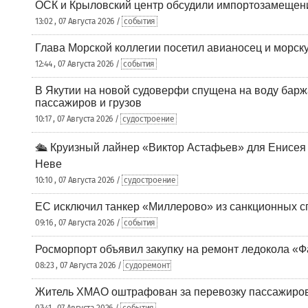
ОСК и Крыловский центр обсудили импортозамещен
13:02 , 07 Августа 2026 /
события
Глава Морской коллегии посетил авианосец и морс
12:44 , 07 Августа 2026 /
события
В Якутии на новой судоверфи спущена на воду барж
пассажиров и грузов
10:17 , 07 Августа 2026 /
судостроение
🛳️ Круизный лайнер «Виктор Астафьев» для Енисея
Неве
10:10 , 07 Августа 2026 /
судостроение
ЕС исключил танкер «Миллерово» из санкционных с
09:16 , 07 Августа 2026 /
события
Росморпорт объявил закупку на ремонт ледокола «Ф
08:23 , 07 Августа 2026 /
судоремонт
Житель ХМАО оштрафован за перевозку пассажиров 