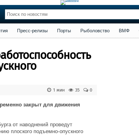
сс-релизы
Порты
Рыболовство
ВМФ
Образование
Яхт
тия
Пресс-релизы
Порты
Рыболовство
ВМФ
нции
Флот
и и семинары
Галерея флота
работоспособность
и
Форум
Отзывы
ускного
Все службы
1 мин
35
0
временно закрыт для движения
урга от наводнений проведут
нию плоского подъемно-опускного