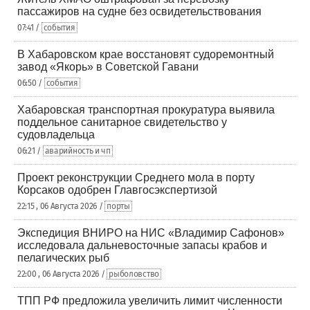
пассажиров на судне без освидетельствования
07:41 /
события
В Хабаровском крае восстановят судоремонтный
завод «Якорь» в Советской Гавани
06:50 /
события
Хабаровская транспортная прокуратура выявила
поддельное санитарное свидетельство у
судовладельца
06:21 /
аварийность и чп
Проект реконструкции Среднего мола в порту
Корсаков одобрен Главгосэкспертизой
22:15 , 06 Августа 2026 /
порты
Экспедиция ВНИРО на НИС «Владимир Сафонов»
исследовала дальневосточные запасы крабов и
пелагических рыб
22:00 , 06 Августа 2026 /
рыболовство
ТПП РФ предложила увеличить лимит численности