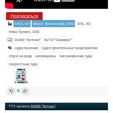
Подписаться
СНСЗ, АО
Форсс Технологии, ООО
ОСК, АО
Нева Тревел, ООО
04580 "Котлин"
04710 "Соммерс"
судостроение
судостроительные предприятия
спуск на воду
катамараны
пассажирские суда
скоростные суда
0
ТТХ проекта
04580 "Котлин"