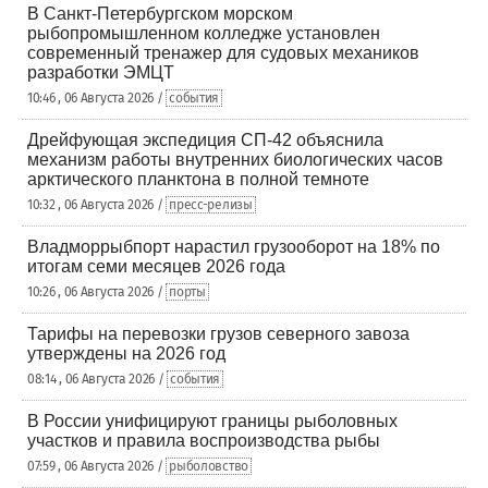
В Санкт-Петербургском морском
рыбопромышленном колледже установлен
современный тренажер для судовых механиков
разработки ЭМЦТ
10:46 , 06 Августа 2026 /
события
Дрейфующая экспедиция СП-42 объяснила
механизм работы внутренних биологических часов
арктического планктона в полной темноте
10:32 , 06 Августа 2026 /
пресс-релизы
Владморрыбпорт нарастил грузооборот на 18% по
итогам семи месяцев 2026 года
10:26 , 06 Августа 2026 /
порты
Тарифы на перевозки грузов северного завоза
утверждены на 2026 год
08:14 , 06 Августа 2026 /
события
В России унифицируют границы рыболовных
участков и правила воспроизводства рыбы
07:59 , 06 Августа 2026 /
рыболовство