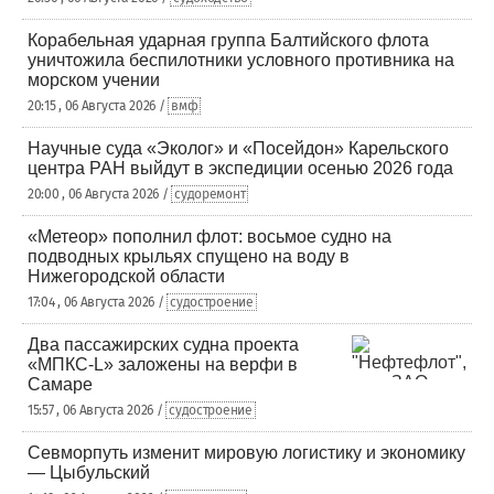
Корабельная ударная группа Балтийского флота
уничтожила беспилотники условного противника на
морском учении
20:15 , 06 Августа 2026 /
вмф
Научные суда «Эколог» и «Посейдон» Карельского
центра РАН выйдут в экспедиции осенью 2026 года
20:00 , 06 Августа 2026 /
судоремонт
«Метеор» пополнил флот: восьмое судно на
подводных крыльях спущено на воду в
Нижегородской области
17:04 , 06 Августа 2026 /
судостроение
Два пассажирских судна проекта
«МПКС-L» заложены на верфи в
Самаре
15:57 , 06 Августа 2026 /
судостроение
Севморпуть изменит мировую логистику и экономику
— Цыбульский