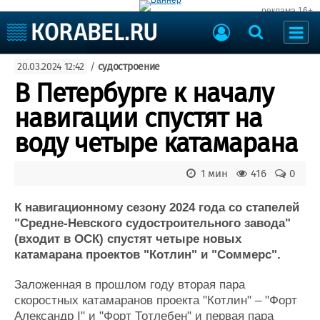
реклама 16+
Судостроение
20.03.2024 12:42
/
судостроение
Судоходство
Судоремонт
В Петербурге к началу
События
Пресс-релизы
навигации спустят на
Порты
Рыболовство
воду четыре катамарана
ВМФ
Образование
Яхты и катера
1 мин
416
0
Еще
К навигационному сезону 2024 года со стапелей
Судостроение
Торговая площадка
"Средне-Невского судостроительного завода"
Пульс
Доска объявлений
(входит в ОСК) спустят четыре новых
Новости
Продажа флота
катамарана проектов "Котлин" и "Соммерс".
Компании
Оборудование
Репутация
Изделия
Заложенная в прошлом году вторая пара
Работа
Материалы
скоростных катамаранов проекта "Котлин" – "Форт
Крюинг
Услуги
Александр I" и "Форт Тотлебен" и первая пара