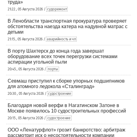
труда»
21:22 , 05 Августа 2026 /
судоремонт
В Ленобласти транспортная прокуратура проверяет
обстоятельства наезда катера на надувной матрас с
детьми
21:15 , 05 Августа 2026 /
аварийность и чп
В порту Шахтерск до конца года завершат
оборудование всех точек перегрузки системами
аспирации угольной пыли
20:45 , 05 Августа 2026 /
порты
Севмаш приступил к сборке упорных подшипников
для атомного ледокола «Сталинград»
20:30 , 05 Августа 2026 /
судостроение
Благодаря новой верфи в Нагатинском Затоне в
Москве появилось 10 судостроительных профессий
20:15 , 05 Августа 2026 /
судостроение
ООО «Ленатурфлот» грозит банкротство: арбитраж
рассмотрит иск о несостоятельности компании