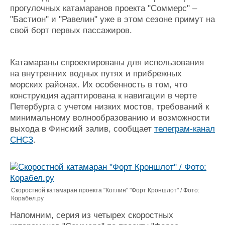
прогулочных катамаранов проекта "Соммерс" –
Журнал
"Бастион" и "Равелин" уже в этом сезоне примут на
Реклама
свой борт первых пассажиров.
Конференции
Флот
Катамараны спроектированы для использования
Выставки и семинары
Галерея флота
на внутренних водных путях и прибрежных
Личности
Форум
морских районах. Их особенность в том, что
Словарь
Отзывы
конструкция адаптирована к навигации в черте
Все службы
Петербурга с учетом низких мостов, требований к
минимальному волнообразованию и возможности
выхода в Финский залив, сообщает
телеграм-канал
СНСЗ
.
Скоростной катамаран проекта "Котлин" "Форт Кроншлот" / Фото:
Корабел.ру
Напомним, серия из четырех скоростных