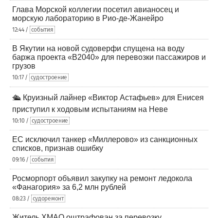
Глава Морской коллегии посетил авианосец и
морскую лабораторию в Рио-де-Жанейро
12:44 /
события
В Якутии на новой судоверфи спущена на воду
баржа проекта «В2040» для перевозки пассажиров и
грузов
10:17 /
судостроение
🛳️ Круизный лайнер «Виктор Астафьев» для Енисея
приступил к ходовым испытаниям на Неве
10:10 /
судостроение
ЕС исключил танкер «Миллерово» из санкционных
списков, признав ошибку
09:16 /
события
Росморпорт объявил закупку на ремонт ледокола
«Фанагория» за 6,2 млн рублей
08:23 /
судоремонт
Житель ХМАО оштрафован за перевозку