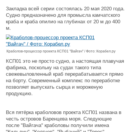
Журнал
Закладка всей серии состоялась 20 мая 2020 года.
Реклама
Судно предназначено для промысла камчатского
краба и краба опилио на глубинах от 20 м до 400
м.
Конференции
Флот
Выставки и семинары
Галерея флота
Личности
Форум
Словарь
Отзывы
Краболов-процессор проекта КСП01 "Вайгач" / Фото: Корабел.ру
Все службы
КСП01 это не просто судно, а настоящая плавучая
фабрика, поскольку на судах такого типа
свежевыловленный краб перерабатывается прямо
на борту. Современный комплекс по переработке
позволяет выпускать сырца и мороженую
продукцию.
Вся пятёрка краболовов проекта КСП01 названа в
честь островов Баренцева моря. Следующие
после "Вайгача" краболовы получили имена
"Кильдин", "Колгуев", "Рыбачий" и "Торос".