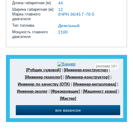
Длина габаритная (м)
44
Ширина габаритная (м)
12
Марка главного
6ЧРН 36/45 Г-70-5
двигателя
Тип топлива
Дизельный
Мощность главного
2100
двигателя
реклама 16+
[Рубщик судовой]
|
[Инженер-конструктор]
|
[Инженер-технолог]
|
[Инженер-конструктор]
|
Инженер по качеству (ОТК)
|
[Инженер-металловед]
|
Инженер-эколог
|
[Фрезеровщик]
|
[Машинист крана]
|
[Мастер]
все вакансии