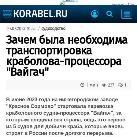
реклама 16+
Судостроение
27.07.2023 10:55
/
судоходство
Судоходство
Судоремонт
Зачем была необходима
События
Пресс-релизы
транспортировка
Порты
Рыболовство
краболова-процессора
ВМФ
Образование
"Вайгач"
Яхты и катера
Еще
1 мин
237
1
Судостроение
Торговая площадка
Пульс
Доска объявлений
В июне 2023 года на нижегородском заводе
Новости
Продажа флота
"Красное Сормово" стартовала перевозка
краболовного судна-процессора "Вайгач", за
Компании
Оборудование
которым следила вся страна, ведь это первое
Репутация
Изделия
из 5 судов для добычи краба, которые вновь
Работа
Материалы
строят в России после долгого перерыва.
Крюинг
Услуги