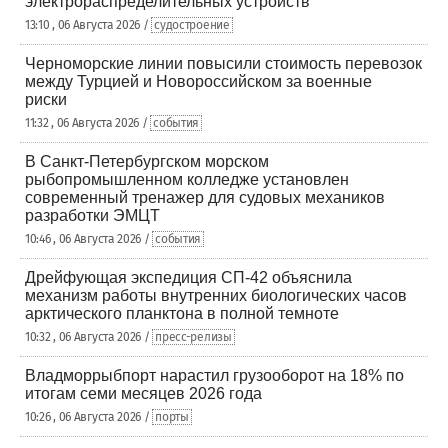
электрораспределительных устройств
13:10 , 06 Августа 2026 /
судостроение
Черноморские линии повысили стоимость перевозок
между Турцией и Новороссийском за военные
риски
11:32 , 06 Августа 2026 /
события
В Санкт-Петербургском морском
рыбопромышленном колледже установлен
современный тренажер для судовых механиков
разработки ЭМЦТ
10:46 , 06 Августа 2026 /
события
Дрейфующая экспедиция СП-42 объяснила
механизм работы внутренних биологических часов
арктического планктона в полной темноте
10:32 , 06 Августа 2026 /
пресс-релизы
Владморрыбпорт нарастил грузооборот на 18% по
итогам семи месяцев 2026 года
10:26 , 06 Августа 2026 /
порты