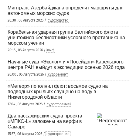
Минтранс Азербайджана определит маршруты для
автономных морских судов
20:30 , 06 Августа 2026 /
судоходство
Корабельная ударная группа Балтийского флота
уничтожила беспилотники условного противника на
морском учении
20:15 , 06 Августа 2026 /
вмф
Научные суда «Эколог» и «Посейдон» Карельского
центра РАН выйдут в экспедиции осенью 2026 года
20:00 , 06 Августа 2026 /
судоремонт
«Метеор» пополнил флот: восьмое судно на
подводных крыльях спущено на воду в
Нижегородской области
17:04 , 06 Августа 2026 /
судостроение
Два пассажирских судна проекта
«МПКС-L» заложены на верфи в
Самаре
15:57 , 06 Августа 2026 /
судостроение