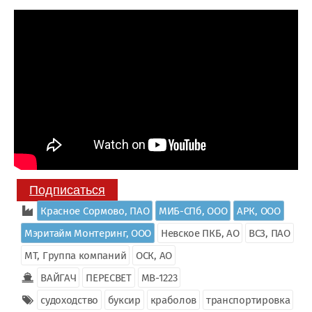
Подписаться
Красное Сормово, ПАО
МИБ-СПб, ООО
АРК, ООО
Мэритайм Монтеринг, ООО
Невское ПКБ, АО
ВСЗ, ПАО
МТ, Группа компаний
ОСК, АО
ВАЙГАЧ
ПЕРЕСВЕТ
MB-1223
судоходство
буксир
краболов
транспортировка