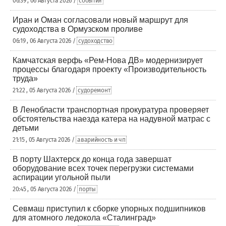
06:39 , 06 Августа 2026 /
события
Иран и Оман согласовали новый маршрут для
судоходства в Ормузском проливе
06:19 , 06 Августа 2026 /
судоходство
Камчатская верфь «Рем-Нова ДВ» модернизирует
процессы благодаря проекту «Производительность
труда»
21:22 , 05 Августа 2026 /
судоремонт
В Ленобласти транспортная прокуратура проверяет
обстоятельства наезда катера на надувной матрас с
детьми
21:15 , 05 Августа 2026 /
аварийность и чп
В порту Шахтерск до конца года завершат
оборудование всех точек перегрузки системами
аспирации угольной пыли
20:45 , 05 Августа 2026 /
порты
Севмаш приступил к сборке упорных подшипников
для атомного ледокола «Сталинград»