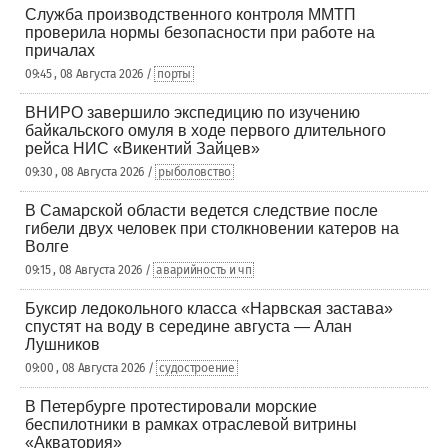
Служба производственного контроля ММТП
проверила нормы безопасности при работе на
причалах
09:45 , 08 Августа 2026 /
порты
ВНИРО завершило экспедицию по изучению
байкальского омуля в ходе первого длительного
рейса НИС «Викентий Зайцев»
09:30 , 08 Августа 2026 /
рыболовство
В Самарской области ведется следствие после
гибели двух человек при столкновении катеров на
Волге
09:15 , 08 Августа 2026 /
аварийность и чп
Буксир ледокольного класса «Нарвская застава»
спустят на воду в середине августа — Алан
Лушников
09:00 , 08 Августа 2026 /
судостроение
В Петербурге протестировали морские
беспилотники в рамках отраслевой витрины
«Акватория»