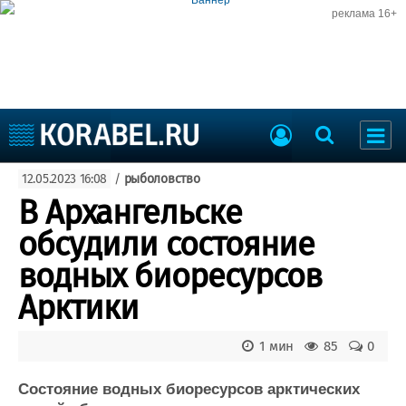
реклама 16+
Судостроение
12.05.2023 16:08
/
рыболовство
Судоходство
Судоремонт
В Архангельске
События
Пресс-релизы
обсудили состояние
Порты
Рыболовство
водных биоресурсов
ВМФ
Образование
Арктики
Яхты и катера
Еще
1 мин
85
0
Судостроение
Торговая площадка
Пульс
Доска объявлений
Состояние водных биоресурсов арктических