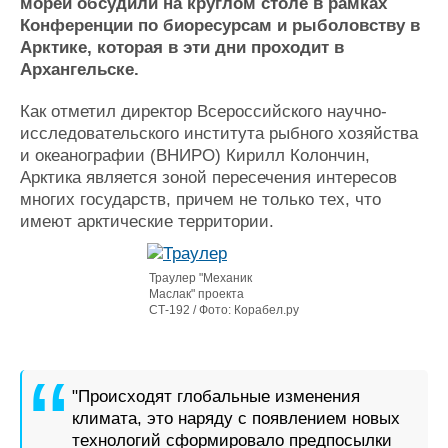
Новости
Продажа флота
морей обсудили на круглом столе в рамках
Конференции по биоресурсам и рыболовству в
Компании
Оборудование
Арктике, которая в эти дни проходит в
Репутация
Изделия
Архангельске.
Работа
Материалы
Крюинг
Услуги
Как отметил директор Всероссийского научно-
Журнал
исследовательского института рыбного хозяйства
Реклама
и океанографии (ВНИРО) Кирилл Колончин,
Арктика является зоной пересечения интересов
многих государств, причем не только тех, что
Конференции
Флот
имеют арктические территории.
Выставки и семинары
Галерея флота
Личности
Форум
Словарь
Отзывы
Траулер "Механик
Маслак" проекта
Все службы
СТ-192 / Фото: Корабел.ру
"Происходят глобальные изменения
климата, это наряду с появлением новых
технологий сформировало предпосылки