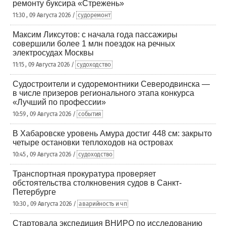
ремонту буксира «Стрежень»
11:30 , 09 Августа 2026 /
судоремонт
Максим Ликсутов: с начала года пассажиры
совершили более 1 млн поездок на речных
электросудах Москвы
11:15 , 09 Августа 2026 /
судоходство
Судостроители и судоремонтники Северодвинска —
в числе призеров регионального этапа конкурса
«Лучший по профессии»
10:59 , 09 Августа 2026 /
события
В Хабаровске уровень Амура достиг 448 см: закрыто
четыре остановки теплоходов на островах
10:45 , 09 Августа 2026 /
судоходство
Транспортная прокуратура проверяет
обстоятельства столкновения судов в Санкт-
Петербурге
10:30 , 09 Августа 2026 /
аварийность и чп
Стартовала экспедиция ВНИРО по исследованию