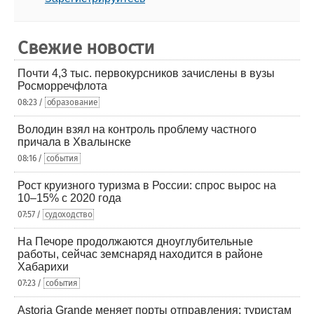
Свежие новости
Почти 4,3 тыс. первокурсников зачислены в вузы
Росморречфлота
08:23 /
образование
Володин взял на контроль проблему частного
причала в Хвалынске
08:16 /
события
Рост круизного туризма в России: спрос вырос на
10–15% с 2020 года
07:57 /
судоходство
На Печоре продолжаются дноуглубительные
работы, сейчас земснаряд находится в районе
Хабарихи
07:23 /
события
Astoria Grande меняет порты отправления: туристам