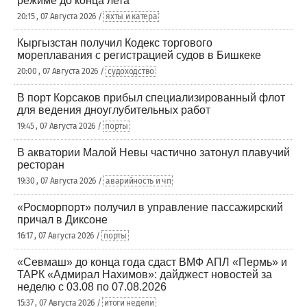
режиме до конца лета
20:15 , 07 Августа 2026 /
яхты и катера
Кыргызстан получил Кодекс торгового
мореплавания с регистрацией судов в Бишкеке
20:00 , 07 Августа 2026 /
судоходство
В порт Корсаков прибыл специализированный флот
для ведения дноуглубительных работ
19:45 , 07 Августа 2026 /
порты
В акватории Малой Невы частично затонул плавучий
ресторан
19:30 , 07 Августа 2026 /
аварийность и чп
«Росморпорт» получил в управление пассажирский
причал в Диксоне
16:17 , 07 Августа 2026 /
порты
«Севмаш» до конца года сдаст ВМФ АПЛ «Пермь» и
ТАРК «Адмирал Нахимов»: дайджест новостей за
неделю с 03.08 по 07.08.2026
15:37 , 07 Августа 2026 /
итоги недели