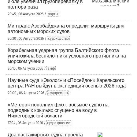
июле увеличил грузоперевалку в
полтора раза
20:45 , 06 Августа 2026 /
порты
Минтранс Азербайджана определит маршруты для
автономных морских судов
20:30 , 06 Августа 2026 /
судоходство
Корабельная ударная группа Балтийского флота
уничтожила беспилотники условного противника на
морском учении
20:15 , 06 Августа 2026 /
вмф
Научные суда «Эколог» и «Посейдон» Карельского
центра РАН выйдут в экспедиции осенью 2026 года
20:00 , 06 Августа 2026 /
судоремонт
«Метеор» пополнил флот: восьмое судно на
подводных крыльях спущено на воду в
Нижегородской области
17:04 , 06 Августа 2026 /
судостроение
Два пассажирских судна проекта