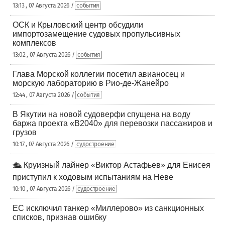
13:13 , 07 Августа 2026 /
события
ОСК и Крыловский центр обсудили
импортозамещение судовых пропульсивных
комплексов
13:02 , 07 Августа 2026 /
события
Глава Морской коллегии посетил авианосец и
морскую лабораторию в Рио-де-Жанейро
12:44 , 07 Августа 2026 /
события
В Якутии на новой судоверфи спущена на воду
баржа проекта «В2040» для перевозки пассажиров и
грузов
10:17 , 07 Августа 2026 /
судостроение
🛳️ Круизный лайнер «Виктор Астафьев» для Енисея
приступил к ходовым испытаниям на Неве
10:10 , 07 Августа 2026 /
судостроение
ЕС исключил танкер «Миллерово» из санкционных
списков, признав ошибку