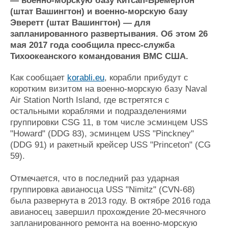
— военно-морскую базу Китсап-Бремертон
Журнал
(штат Вашингтон) и военно-морскую базу
Реклама
Эверетт (штат Вашингтон) — для
запланированного развертывания. Об этом 26
мая 2017 года сообщила пресс-служба
Конференции
Флот
Тихоокеанского командования ВМС США.
Выставки и семинары
Галерея флота
Личности
Форум
Как сообщает
korabli.eu
, корабли прибудут с
коротким визитом на военно-морскую базу Naval
Словарь
Отзывы
Air Station North Island, где встретятся с
Все службы
остальными кораблями и подразделениями
группировки CSG 11, в том числе эсминцем USS
"Howard" (DDG 83), эсминцем USS "Pinckney"
(DDG 91) и ракетный крейсер USS "Princeton" (CG
59).
Отмечается, что в последний раз ударная
группировка авианосца USS "Nimitz" (CVN-68)
была развернута в 2013 году. В октябре 2016 года
авианосец завершил прохождение 20-месячного
запланированного ремонта на военно-морскую