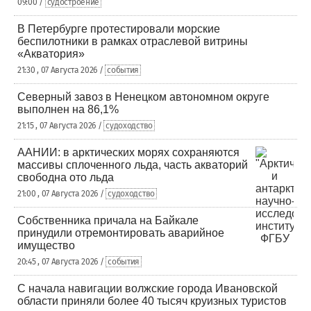
09:00 /
судостроение
В Петербурге протестировали морские
беспилотники в рамках отраслевой витрины
«Акватория»
21:30 , 07 Августа 2026 /
события
Северный завоз в Ненецком автономном округе
выполнен на 86,1%
21:15 , 07 Августа 2026 /
судоходство
ААНИИ: в арктических морях сохраняются
массивы сплоченного льда, часть акваторий
свободна ото льда
21:00 , 07 Августа 2026 /
судоходство
Собственника причала на Байкале
принудили отремонтировать аварийное
имущество
20:45 , 07 Августа 2026 /
события
С начала навигации волжские города Ивановской
области приняли более 40 тысяч круизных туристов