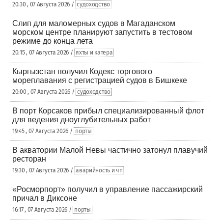
20:30 , 07 Августа 2026 /
судоходство
Слип для маломерных судов в Магаданском
морском центре планируют запустить в тестовом
режиме до конца лета
20:15 , 07 Августа 2026 /
яхты и катера
Кыргызстан получил Кодекс торгового
мореплавания с регистрацией судов в Бишкеке
20:00 , 07 Августа 2026 /
судоходство
В порт Корсаков прибыл специализированный флот
для ведения дноуглубительных работ
19:45 , 07 Августа 2026 /
порты
В акватории Малой Невы частично затонул плавучий
ресторан
19:30 , 07 Августа 2026 /
аварийность и чп
«Росморпорт» получил в управление пассажирский
причал в Диксоне
16:17 , 07 Августа 2026 /
порты