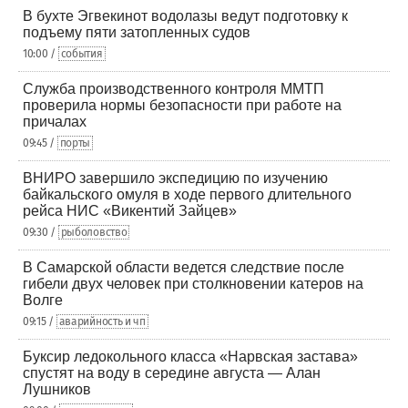
В бухте Эгвекинот водолазы ведут подготовку к
подъему пяти затопленных судов
10:00 /
события
Служба производственного контроля ММТП
проверила нормы безопасности при работе на
причалах
09:45 /
порты
ВНИРО завершило экспедицию по изучению
байкальского омуля в ходе первого длительного
рейса НИС «Викентий Зайцев»
09:30 /
рыболовство
В Самарской области ведется следствие после
гибели двух человек при столкновении катеров на
Волге
09:15 /
аварийность и чп
Буксир ледокольного класса «Нарвская застава»
спустят на воду в середине августа — Алан
Лушников