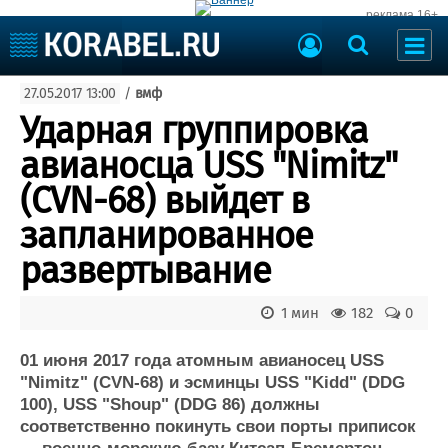
реклама 16+
Судостроение
27.05.2017 13:00
/
вмф
Судоходство
Судоремонт
Ударная группировка
События
Пресс-релизы
авианосца USS "Nimitz"
Порты
Рыболовство
(CVN-68) выйдет в
ВМФ
Образование
запланированное
Яхты и катера
Еще
развертывание
Судостроение
Торговая площадка
1 мин
182
0
Пульс
Доска объявлений
Новости
Продажа флота
01 июня 2017 года атомным авианосец USS
Компании
Оборудование
"Nimitz" (CVN-68) и эсминцы USS "Kidd" (DDG
Репутация
Изделия
100), USS "Shoup" (DDG 86) должны
Работа
Материалы
соответственно покинуть свои порты приписок
Крюинг
Услуги