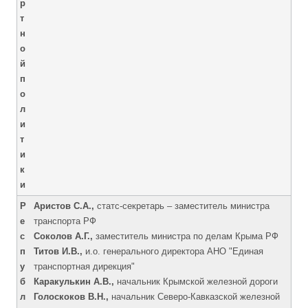
р
т
н
о
й
п
о
л
и
т
и
к
и
Р
Аристов С.А.,
статс-секретарь – заместитель министра
е
транспорта РФ
с
Соколов А.Г.,
заместитель министра по делам Крыма РФ
п
Титов И.В.,
и.о. генерального директора АНО "Единая
у
транспортная дирекция"
б
Каракулькин А.В.,
начальник Крымской железной дороги
л
Голоскоков В.Н.,
начальник Северо-Кавказской железной