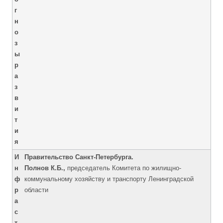
г
н
о
з
ы
р
а
з
в
и
т
и
я
И
Правительство Санкт-Петербурга.
н
Полнов К.Б.,
председатель Комитета по жилищно-
ф
коммунальному хозяйству и транспорту Ленинградской
р
области
а
с
т