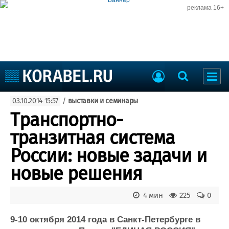
реклама 16+
Судостроение
03.10.2014 15:57
/
выставки и семинары
Судоходство
Судоремонт
Транспортно-
События
Пресс-релизы
транзитная система
Порты
Рыболовство
России: новые задачи и
ВМФ
Образование
новые решения
Яхты и катера
Еще
4 мин
225
0
Судостроение
Торговая площадка
Пульс
Доска объявлений
9-10 октября 2014 года в Санкт-Петербурге в