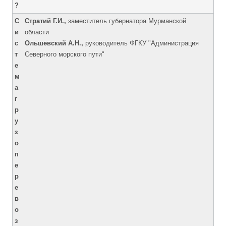
?
С
Стратий Г.И.,
заместитель губернатора Мурманской
и
области
с
Ольшевский А.Н.,
руководитель ФГКУ "Администрация
т
Северного морского пути"
е
м
а
г
р
у
з
о
п
е
р
е
в
о
з