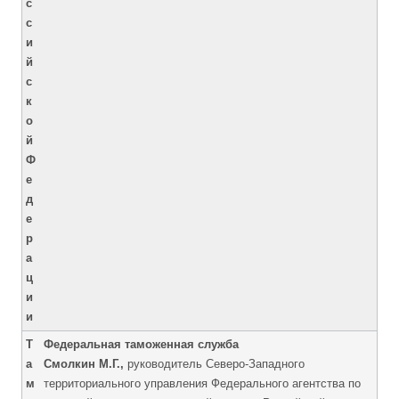
с
с
и
й
с
к
о
й
Ф
е
д
е
р
а
ц
и
и
Т
Федеральная таможенная служба
а
Смолкин М.Г.,
руководитель Северо-Западного
м
территориального управления Федерального агентства по