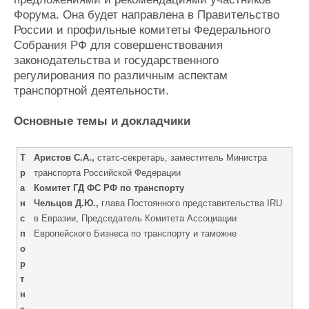
Форума. Она будет направлена в Правительство
России и профильные комитеты Федерального
Собрания РФ для совершенствования
законодательства и государственного
регулирования по различным аспектам
транспортной деятельности.
Основные темы и докладчики
Т
Аристов С.А.,
статс-секретарь, заместитель Министра
р
транспорта Российской Федерации
а
Комитет ГД ФС РФ по транспорту
н
Чельцов Д.Ю.,
глава Постоянного представительства IRU
с
в Евразии, Председатель Комитета Ассоциации
п
Европейского Бизнеса по транспорту и таможне
о
р
т
н