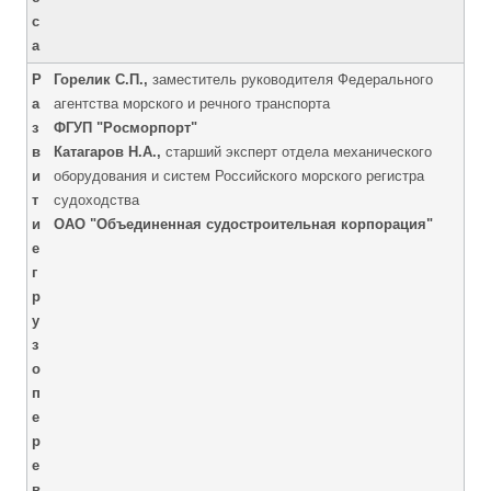
с
а
Р
Горелик С.П.,
заместитель руководителя Федерального
а
агентства морского и речного транспорта
з
ФГУП "Росморпорт"
в
Катагаров Н.А.,
старший эксперт отдела механического
и
оборудования и систем Российского морского регистра
т
судоходства
и
ОАО "Объединенная судостроительная корпорация"
е
г
р
у
з
о
п
е
р
е
в