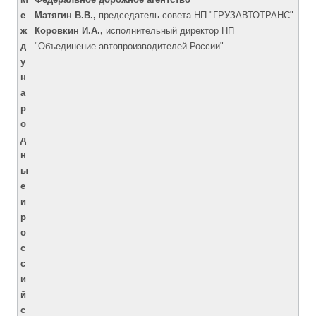
е
Матягин В.В.,
председатель совета НП "ГРУЗАВТОТРАНС"
ж
Коровкин И.А.,
исполнительный директор НП
д
"Объединение автопроизводителей России"
у
н
а
р
о
д
н
ы
е
и
р
о
с
с
и
й
с