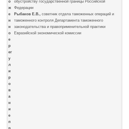
о
обустройству государственной границы Российской
ж
Федерации
е
Рыбаков Е.В.,
советник отдела таможенных операций и
н
таможенного контроля Департамента таможенного
н
законодательства и правоприменительной практики
о
Евразийской экономической комиссии
е
р
ег
у
л
и
р
о
в
а
н
и
е
п
р