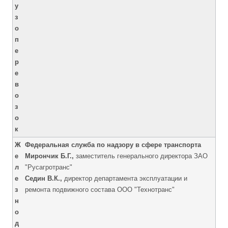
у
з
о
п
е
р
е
в
о
з
о
к
Ж
Федеральная служба по надзору в сфере транспорта
е
Мирончик Б.Г.,
заместитель генерального директора ЗАО
л
"Русагротранс"
е
Седин В.К.,
директор департамента эксплуатации и
з
ремонта подвижного состава ООО "Технотранс"
н
о
д