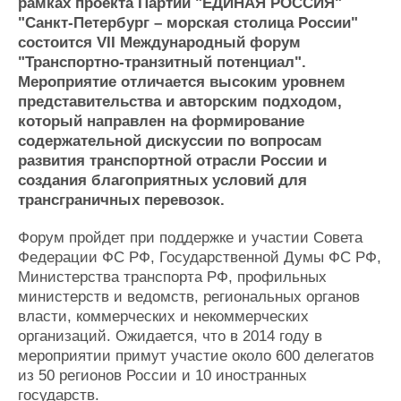
Новости
Продажа флота
рамках проекта Партии "ЕДИНАЯ РОССИЯ"
"Санкт-Петербург – морская столица России"
Компании
Оборудование
состоится VII Международный форум
Репутация
Изделия
"Транспортно-транзитный потенциал".
Работа
Материалы
Мероприятие отличается высоким уровнем
Крюинг
Услуги
представительства и авторским подходом,
Журнал
который направлен на формирование
Реклама
содержательной дискуссии по вопросам
развития транспортной отрасли России и
создания благоприятных условий для
Конференции
Флот
трансграничных перевозок.
Выставки и семинары
Галерея флота
Личности
Форум
Форум пройдет при поддержке и участии Совета
Словарь
Отзывы
Федерации ФС РФ, Государственной Думы ФС РФ,
Все службы
Министерства транспорта РФ, профильных
министерств и ведомств, региональных органов
власти, коммерческих и некоммерческих
организаций. Ожидается, что в 2014 году в
мероприятии примут участие около 600 делегатов
из 50 регионов России и 10 иностранных
государств.