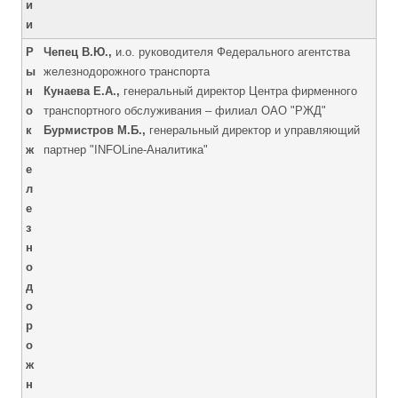
и
и
Р
Чепец В.Ю.,
и.о. руководителя Федерального агентства
ы
железнодорожного транспорта
н
Кунаева Е.А.,
генеральный директор Центра фирменного
о
транспортного обслуживания – филиал ОАО "РЖД"
к
Бурмистров М.Б.,
генеральный директор и управляющий
ж
партнер "INFOLine-Аналитика"
е
л
е
з
н
о
д
о
р
о
ж
н