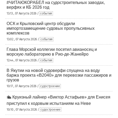
#ЧИТАЮКОРАБЕЛ на судостроительных заводах,
верфях и КБ 2026 год
13:13 , 07 Августа 2026 /
события
ОСК и Крыловский центр обсудили
импортозамещение судовых пропульсивных
комплексов
13:02 , 07 Августа 2026 /
события
Глава Морской коллегии посетил авианосец и
морскую лабораторию в Рио-де-Жанейро
12:44 , 07 Августа 2026 /
события
В Якутии на новой судоверфи спущена на воду
баржа проекта «В2040» для перевозки пассажиров и
грузов
10:17 , 07 Августа 2026 /
судостроение
🛳️ Круизный лайнер «Виктор Астафьев» для Енисея
приступил к ходовым испытаниям на Неве
10:10 , 07 Августа 2026 /
судостроение