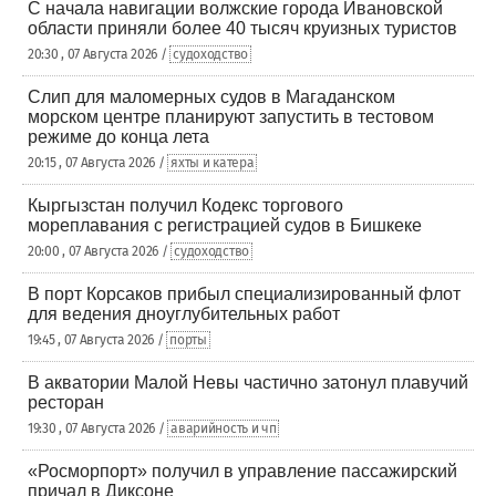
С начала навигации волжские города Ивановской
области приняли более 40 тысяч круизных туристов
20:30 , 07 Августа 2026 /
судоходство
Слип для маломерных судов в Магаданском
морском центре планируют запустить в тестовом
режиме до конца лета
20:15 , 07 Августа 2026 /
яхты и катера
Кыргызстан получил Кодекс торгового
мореплавания с регистрацией судов в Бишкеке
20:00 , 07 Августа 2026 /
судоходство
В порт Корсаков прибыл специализированный флот
для ведения дноуглубительных работ
19:45 , 07 Августа 2026 /
порты
В акватории Малой Невы частично затонул плавучий
ресторан
19:30 , 07 Августа 2026 /
аварийность и чп
«Росморпорт» получил в управление пассажирский
причал в Диксоне