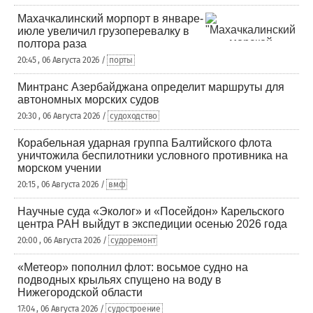
Махачкалинский морпорт в январе-
июле увеличил грузоперевалку в
полтора раза
20:45 , 06 Августа 2026 /
порты
Минтранс Азербайджана определит маршруты для
автономных морских судов
20:30 , 06 Августа 2026 /
судоходство
Корабельная ударная группа Балтийского флота
уничтожила беспилотники условного противника на
морском учении
20:15 , 06 Августа 2026 /
вмф
Научные суда «Эколог» и «Посейдон» Карельского
центра РАН выйдут в экспедиции осенью 2026 года
20:00 , 06 Августа 2026 /
судоремонт
«Метеор» пополнил флот: восьмое судно на
подводных крыльях спущено на воду в
Нижегородской области
17:04 , 06 Августа 2026 /
судостроение