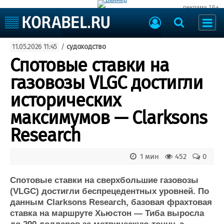
реклама 16+
Судостроение
11.05.2026 11:45
/
судоходство
Судоходство
Судоремонт
Спотовые ставки на
События
Пресс-релизы
газовозы VLGC достигли
Порты
Рыболовство
исторических
ВМФ
Образование
максимумов — Clarksons
Яхты и катера
Еще
Research
Судостроение
Торговая площадка
1 мин
452
0
Пульс
Доска объявлений
Новости
Продажа флота
Спотовые ставки на сверхбольшие газовозы
Компании
Оборудование
(VLGC) достигли беспрецедентных уровней. По
Репутация
Изделия
данным Clarksons Research, базовая фрахтовая
Работа
Материалы
ставка на маршруте Хьюстон — Тиба выросла
Крюинг
Услуги