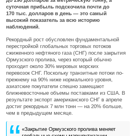
до 290 долларов за метрическую тонну, а
Журнал
суточная прибыль подскочила почти до
Реклама
170 тыс. долларов в день — это самый
высокий показатель за всю историю
наблюдений.
Конференции
Флот
Выставки и семинары
Галерея флота
Рекордный рост обусловлен фундаментальной
Личности
Форум
перестройкой глобальных торговых потоков
сжиженного нефтяного газа (СНГ) после закрытия
Словарь
Отзывы
Ормузского пролива, через который обычно
Все службы
проходит около 30% мировых морских
перевозок СНГ. Поскольку транзитные потоки по-
прежнему на 90% ниже нормального уровня,
азиатские покупатели спешно замещают
ближневосточные объемы поставками из США. В
результате экспорт американского СНГ в апреле
достиг рекордных 7 млн тонн — на 20% больше,
чем в предыдущем месяце.
«Закрытие Ормузского пролива меняет
глобальные схемы маршрутизации