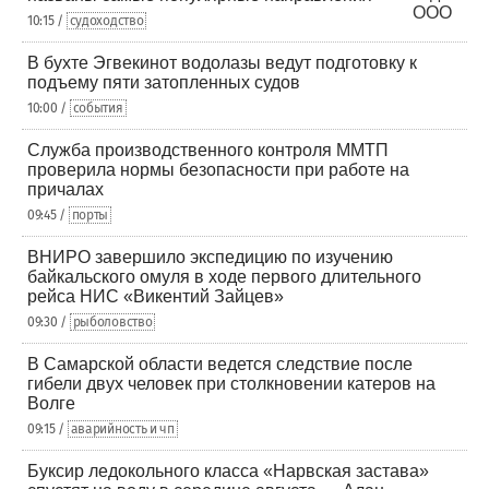
10:15 /
судоходство
В бухте Эгвекинот водолазы ведут подготовку к
подъему пяти затопленных судов
10:00 /
события
Служба производственного контроля ММТП
проверила нормы безопасности при работе на
причалах
09:45 /
порты
ВНИРО завершило экспедицию по изучению
байкальского омуля в ходе первого длительного
рейса НИС «Викентий Зайцев»
09:30 /
рыболовство
В Самарской области ведется следствие после
гибели двух человек при столкновении катеров на
Волге
09:15 /
аварийность и чп
Буксир ледокольного класса «Нарвская застава»