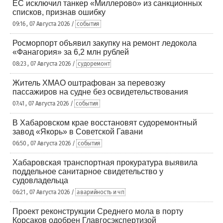
ЕС исключил танкер «Миллерово» из санкционных
списков, признав ошибку
09:16 , 07 Августа 2026 /
события
Росморпорт объявил закупку на ремонт ледокола
«Фанагория» за 6,2 млн рублей
08:23 , 07 Августа 2026 /
судоремонт
Житель ХМАО оштрафован за перевозку
пассажиров на судне без освидетельствования
07:41 , 07 Августа 2026 /
события
В Хабаровском крае восстановят судоремонтный
завод «Якорь» в Советской Гавани
06:50 , 07 Августа 2026 /
события
Хабаровская транспортная прокуратура выявила
поддельное санитарное свидетельство у
судовладельца
06:21 , 07 Августа 2026 /
аварийность и чп
Проект реконструкции Среднего мола в порту
Корсаков одобрен Главгосэкспертизой