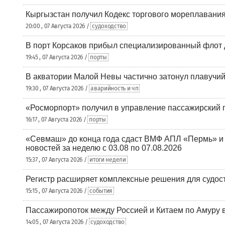
Кыргызстан получил Кодекс торгового мореплавания
20:00 , 07 Августа 2026 /
судоходство
В порт Корсаков прибыл специализированный флот 
19:45 , 07 Августа 2026 /
порты
В акватории Малой Невы частично затонул плавучий
19:30 , 07 Августа 2026 /
аварийность и чп
«Росморпорт» получил в управление пассажирский 
16:17 , 07 Августа 2026 /
порты
«Севмаш» до конца года сдаст ВМФ АПЛ «Пермь» и
новостей за неделю с 03.08 по 07.08.2026
15:37 , 07 Августа 2026 /
итоги недели
Регистр расширяет комплексные решения для судо
15:15 , 07 Августа 2026 /
события
Пассажиропоток между Россией и Китаем по Амуру 
14:05 , 07 Августа 2026 /
судоходство