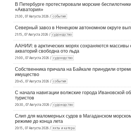
В Петербурге протестировали морские беспилотники
«Акватория»
21:30 , 07 Августа 2026 /
события
Северный завоз в Ненецком автономном округе вып
21:15 , 07 Августа 2026 /
судоходство
ААНИИ: в арктических морях сохраняются массивы с
акваторий свободна ото льда
21:00 , 07 Августа 2026 /
судоходство
Собственника причала на Байкале принудили отрем
имущество
20:45 , 07 Августа 2026 /
события
С начала навигации волжские города Ивановской об
туристов
20:30 , 07 Августа 2026 /
судоходство
Слип для маломерных судов в Магаданском морском 
режиме до конца лета
20:15 , 07 Августа 2026 /
яхты и катера