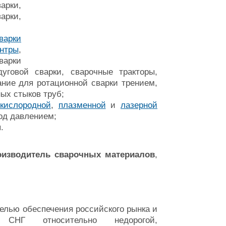
рки,
арки,
варки
нтры
,
варки
дуговой сварки, сварочные тракторы,
ание для ротационной сварки трением,
ых стыков труб;
окислородной
,
плазменной
и
лазерной
од давлением;
ы.
оизводитель сварочных материалов
,
лью обеспечения российского рынка и
СНГ относительно недорогой,