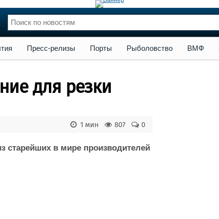
сс-релизы
Порты
Рыболовство
ВМФ
Образование
Яхт
тия
Пресс-релизы
Порты
Рыболовство
ВМФ
нции
Флот
и и семинары
Галерея флота
ние для резки
и
Форум
Отзывы
Все службы
1 мин
807
0
из старейших в мире производителей