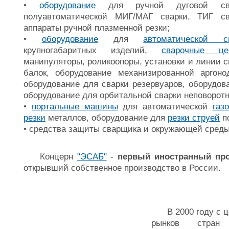
•
оборудование
для ручной дуговой сва
полуавтоматической МИГ/МАГ сварки, ТИГ св
аппараты ручной плазменной резки;
•
оборудование
для
автоматической с
крупногабаритных изделий,
сварочные це
манипуляторы, роликоопоры, установки и линии с
балок, оборудование механизированной аргоно
оборудование для сварки резервуаров, оборудов
оборудование для орбитальной сварки неповоротн
•
портальные машины
для автоматической
газ
резки
металлов, оборудование для
резки струей
п
• средства защиты сварщика и окружающей сред
Концерн
"ЭСАБ"
-
первый иностранный пр
открывший собственное производство в России.
В 2000 году с це
рынков стран 