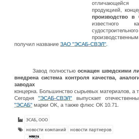
отличающейся 
продукцией, конц
производство в 
известного к
судостроительн
производственны
получил название
ЗАО "ЭСАБ-СВЭЛ"
.
Завод полностью
оснащен шведскими ли
внедрена система контроля качества, анало
заводах
концерна. Большинство сырьевых материалов, а т
Сегодня
"ЭСАБ-СВЭЛ
"
выпускает отечественны
"ЭСАБ"
марки OK, а также флюс ОК 10.71.
ЭСАБ, ООО
новости компаний
новости партнеров