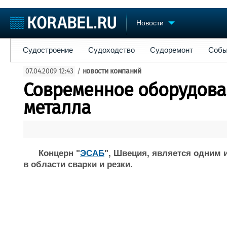
Новости
Судостроение
Судоходство
Судоремонт
События
Пре
Судостроение
Судоходство
Судоремонт
Собы
Судостроение
Торговая площадка
Конфере
07.04.2009 12:43
/
новости компаний
Пульс
Доска объявлений
Выставк
Современное оборудова
Новости
Продажа флота
Личност
Компании
Оборудование
Словарь
металла
Репутация
Изделия
Работа
Материалы
Крюинг
Услуги
Журнал
Концерн "
ЭСАБ
", Швеция, является одним 
Реклама
в области сварки и резки.