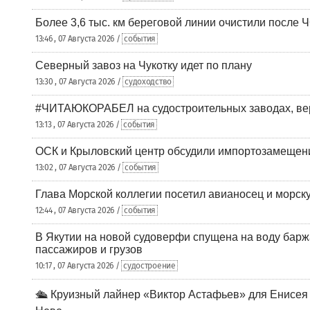
Более 3,6 тыс. км береговой линии очистили после 
13:46 , 07 Августа 2026 /
события
Северный завоз на Чукотку идет по плану
13:30 , 07 Августа 2026 /
судоходство
#ЧИТАЮКОРАБЕЛ на судостроительных заводах, вер
13:13 , 07 Августа 2026 /
события
ОСК и Крыловский центр обсудили импортозамещен
13:02 , 07 Августа 2026 /
события
Глава Морской коллегии посетил авианосец и морс
12:44 , 07 Августа 2026 /
события
В Якутии на новой судоверфи спущена на воду барж
пассажиров и грузов
10:17 , 07 Августа 2026 /
судостроение
🛳️ Круизный лайнер «Виктор Астафьев» для Енисея