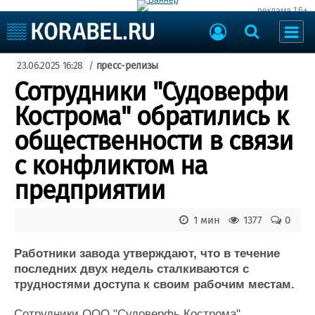
реклама 16+
Судостроение
23.06.2025 16:28
/
пресс-релизы
Судоходство
Судоремонт
Сотрудники "Судоверфи
События
Пресс-релизы
Кострома" обратились к
Порты
Рыболовство
общественности в связи
ВМФ
Образование
с конфликтом на
Яхты и катера
Еще
предприятии
Судостроение
Торговая площадка
1 мин
1377
0
Пульс
Доска объявлений
Новости
Продажа флота
Работники завода утверждают, что в течение
Компании
Оборудование
последних двух недель сталкиваются с
Репутация
Изделия
трудностями доступа к своим рабочим местам.
Работа
Материалы
Крюинг
Услуги
Сотрудники ООО "Судоверфь Кострома"