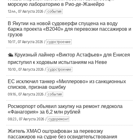
морскую лабораторию в Рио-де-Жанейро
12:44 , 07 Августа 2026 /
события
В Якутии на новой судоверфи спущена на воду
баржа проекта «В2040» для перевозки пассажиров и
грузов
10:17 , 07 Августа 2026 /
судостроение
🛳️ Круизный лайнер «Виктор Астафьев» для Енисея
приступил к ходовым испытаниям на Неве
10:10 , 07 Августа 2026 /
судостроение
ЕС исключил танкер «Миллерово» из санкционных
списков, признав ошибку
09:16 , 07 Августа 2026 /
события
Росморпорт объявил закупку на ремонт ледокола
«Фанагория» за 6,2 млн рублей
08:23 , 07 Августа 2026 /
судоремонт
Житель ХМАО оштрафован за перевозку
пассажиров на судне без освидетельствования