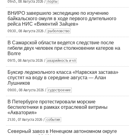
09:45 , 08 Августа 2026 /
порты
ВНИРО завершило экспедицию по изучению
байкальского омуля в ходе первого длительного
рейса НИС «Викентий Зайцев»
09:30 , 08 Августа 2026 /
рыболовство
В Самарской области ведется следствие после
гибели двух человек при столкновении катеров на
Волге
09:15 , 08 Августа 2026 /
аварийность и чп
Буксир ледокольного класса «Нарвская застава»
спустят на воду в середине августа — Алан
Лушников
09:00 , 08 Августа 2026 /
судостроение
В Петербурге протестировали морские
беспилотники в рамках отраслевой витрины
«Акватория»
21:30 , 07 Августа 2026 /
события
Северный завоз в Ненецком автономном округе