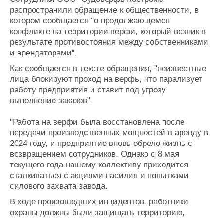
Журнал
распространили обращение к общественности, в
Реклама
котором сообщается "о продолжающемся
конфликте на территории верфи, который возник в
результате противостояния между собственниками
Конференции
Флот
и арендаторами".
Выставки и семинары
Галерея флота
Как сообщается в тексте обращения, "неизвестные
Личности
Форум
лица блокируют проход на верфь, что парализует
Словарь
Отзывы
работу предприятия и ставит под угрозу
Все службы
выполнение заказов".
"Работа на верфи была восстановлена после
передачи производственных мощностей в аренду в
2024 году, и предприятие вновь обрело жизнь с
возвращением сотрудников. Однако с 8 мая
текущего года нашему коллективу приходится
сталкиваться с акциями насилия и попытками
силового захвата завода.
В ходе произошедших инцидентов, работники
охраны должны были защищать территорию,