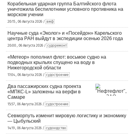
Корабельная ударная группа Балтийского флота
уничтожила беспилотники условного противника на
морском учении
20:15 , 06 Августа 2026 /
вмф
Научные суда «Эколог» и «Посейдон» Карельского
центра РАН выйдут в экспедиции осенью 2026 года
20:00 , 06 Августа 2026 /
судоремонт
«Метеор» пополнил флот: восьмое судно на
подводных крыльях спущено на воду в
Нижегородской области
17:04 , 06 Августа 2026 /
судостроение
Два пассажирских судна проекта
«МПКС-L» заложены на верфи в
Самаре
15:57 , 06 Августа 2026 /
судостроение
Севморпуть изменит мировую логистику и экономику
— Цыбульский
14:19 , 06 Августа 2026 /
судоходство