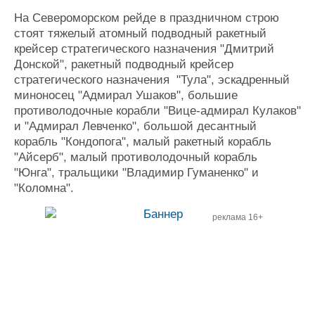
Журнал
На Североморском рейде в праздничном строю
Реклама
стоят тяжелый атомный подводный ракетный
крейсер стратегического назначения "Дмитрий
Донской", ракетный подводный крейсер
Конференции
Флот
стратегического назначения "Тула", эскадренный
Выставки и семинары
Галерея флота
миноносец "Адмирал Ушаков", большие
Личности
Форум
противолодочные корабли "Вице-адмирал Кулаков"
Словарь
Отзывы
и "Адмирал Левченко", большой десантный
Все службы
корабль "Кондопога", малый ракетный корабль
"Айсерб", малый противолодочный корабль
"Юнга", тральщики "Владимир Гуманенко" и
"Коломна".
реклама 16+