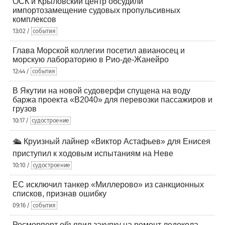
ОСК и Крыловский центр обсудили
импортозамещение судовых пропульсивных
комплексов
13:02 /
события
Глава Морской коллегии посетил авианосец и
морскую лабораторию в Рио-де-Жанейро
12:44 /
события
В Якутии на новой судоверфи спущена на воду
баржа проекта «В2040» для перевозки пассажиров и
грузов
10:17 /
судостроение
🛳️ Круизный лайнер «Виктор Астафьев» для Енисея
приступил к ходовым испытаниям на Неве
10:10 /
судостроение
ЕС исключил танкер «Миллерово» из санкционных
списков, признав ошибку
09:16 /
события
Росморпорт объявил закупку на ремонт ледокола