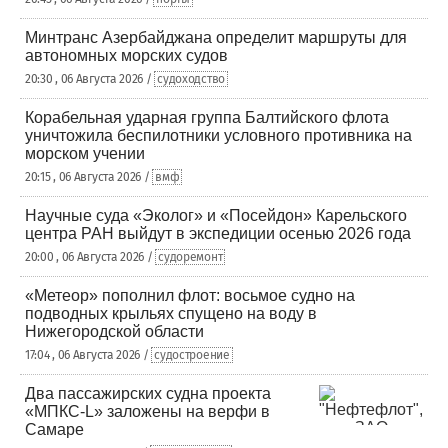
Минтранс Азербайджана определит маршруты для
автономных морских судов
20:30 , 06 Августа 2026 /
судоходство
Корабельная ударная группа Балтийского флота
уничтожила беспилотники условного противника на
морском учении
20:15 , 06 Августа 2026 /
вмф
Научные суда «Эколог» и «Посейдон» Карельского
центра РАН выйдут в экспедиции осенью 2026 года
20:00 , 06 Августа 2026 /
судоремонт
«Метеор» пополнил флот: восьмое судно на
подводных крыльях спущено на воду в
Нижегородской области
17:04 , 06 Августа 2026 /
судостроение
Два пассажирских судна проекта
«МПКС-L» заложены на верфи в
Самаре