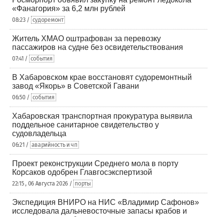
«Фанагория» за 6,2 млн рублей
08:23 /
судоремонт
Житель ХМАО оштрафован за перевозку
пассажиров на судне без освидетельствования
07:41 /
события
В Хабаровском крае восстановят судоремонтный
завод «Якорь» в Советской Гавани
06:50 /
события
Хабаровская транспортная прокуратура выявила
поддельное санитарное свидетельство у
судовладельца
06:21 /
аварийность и чп
Проект реконструкции Среднего мола в порту
Корсаков одобрен Главгосэкспертизой
22:15 , 06 Августа 2026 /
порты
Экспедиция ВНИРО на НИС «Владимир Сафонов»
исследовала дальневосточные запасы крабов и