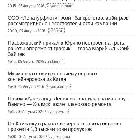
20:15 , 05 Августа 2026 /
судостроение
ООО «Ленатурфлот» грозит банкротство: арбитраж
рассмотрит иск о несостоятельности компании
20:00 , 05 Августа 2026 /
события
Пассажирский причал в Юрино построен на треть,
работы опережают график — глава Марий Эл Юрий
Зайцев
19:45 , 05 Августа 2026 /
события
Мурманск готовится к приему первого
контейнеровоза из Китая
19:30 , 05 Августа 2026 /
судоходство
Паром «Александр Деев» возвратился на маршрут
Ванино — Холмск после планового ремонта
19:15 , 05 Августа 2026 /
судоремонт
На Камчатку в рамках северного завоза остается
привезти 1,3 тысячи тонн продуктов
19:00 , 05 Августа 2026 /
судоходство