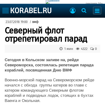
реклама 16+
Судостроение
23.07.2018 19:00
/
вмф
Судоходство
Судоремонт
Северный флот
События
Пресс-релизы
отрепетировал парад
Порты
Рыболовство
ВМФ
1 мин
4322
0
Образование
Яхты и катера
Еще
Сегодня в Кольском заливе на, рейде
Североморска, состоялась репетиция парада
Судостроение
Торговая площадка
кораблей, посвященная Дню ВМФ
Пульс
Доска объявлений
Военно-морской парад на Североморском рейде
Новости
Продажа флота
начался с обхода группы катеров во главе с
Компании
Оборудование
катером командующего Северным флотом
Репутация
Изделия
кораблей и подводных лодок, стоящих в бухтах
Работа
Материалы
Ваенга и Окольная.
Крюинг
Услуги