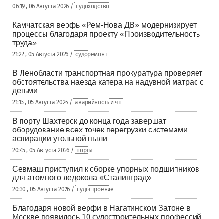
06:19 , 06 Августа 2026 /
судоходство
Камчатская верфь «Рем-Нова ДВ» модернизирует
процессы благодаря проекту «Производительность
труда»
21:22 , 05 Августа 2026 /
судоремонт
В Ленобласти транспортная прокуратура проверяет
обстоятельства наезда катера на надувной матрас с
детьми
21:15 , 05 Августа 2026 /
аварийность и чп
В порту Шахтерск до конца года завершат
оборудование всех точек перегрузки системами
аспирации угольной пыли
20:45 , 05 Августа 2026 /
порты
Севмаш приступил к сборке упорных подшипников
для атомного ледокола «Сталинград»
20:30 , 05 Августа 2026 /
судостроение
Благодаря новой верфи в Нагатинском Затоне в
Москве появилось 10 судостроительных профессий