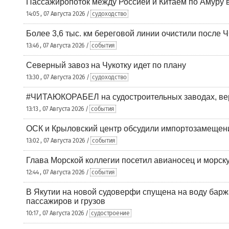
Пассажиропоток между Россией и Китаем по Амуру 
14:05 , 07 Августа 2026 /
судоходство
Более 3,6 тыс. км береговой линии очистили после 
13:46 , 07 Августа 2026 /
события
Северный завоз на Чукотку идет по плану
13:30 , 07 Августа 2026 /
судоходство
#ЧИТАЮКОРАБЕЛ на судостроительных заводах, вер
13:13 , 07 Августа 2026 /
события
ОСК и Крыловский центр обсудили импортозамещен
13:02 , 07 Августа 2026 /
события
Глава Морской коллегии посетил авианосец и морс
12:44 , 07 Августа 2026 /
события
В Якутии на новой судоверфи спущена на воду барж
пассажиров и грузов
10:17 , 07 Августа 2026 /
судостроение