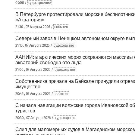
09:00 /
судостроение
В Петербурге протестировали морские беспилотники
«Акватория»
21:30 , 07 Августа 2026 /
события
Северный завоз в Ненецком автономном округе вып
21:15 , 07 Августа 2026 /
судоходство
ААНИИ: в арктических морях сохраняются массивы с
акваторий свободна ото льда
21:00 , 07 Августа 2026 /
судоходство
Собственника причала на Байкале принудили отрем
имущество
20:45 , 07 Августа 2026 /
события
С начала навигации волжские города Ивановской об
туристов
20:30 , 07 Августа 2026 /
судоходство
Слип для маломерных судов в Магаданском морском 
режиме до конца лета