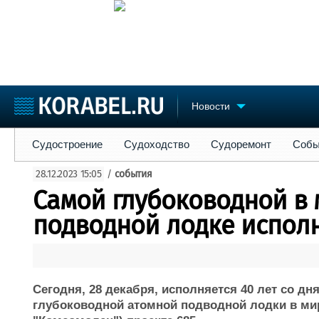
Новости
Судостроение
Судоходство
Судоремонт
События
Пре
Судостроение
Судоходство
Судоремонт
Собы
Судостроение
Торговая площадка
Конфере
28.12.2023 15:05
/
события
Пульс
Доска объявлений
Выставк
Самой глубоководной в
Новости
Продажа флота
Личност
Компании
Оборудование
Словарь
подводной лодке исполн
Репутация
Изделия
Работа
Материалы
Крюинг
Услуги
Журнал
Сегодня, 28 декабря, исполняется 40 лет со д
Реклама
глубоководной атомной подводной лодки в мир