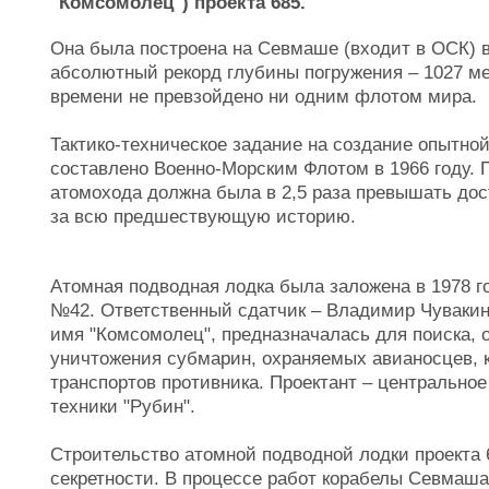
"Комсомолец") проекта 685.
Она была построена на Севмаше (входит в ОСК) в
абсолютный рекорд глубины погружения – 1027 ме
времени не превзойдено ни одним флотом мира.
Тактико-техническое задание на создание опытно
составлено Военно-Морским Флотом в 1966 году. 
атомохода должна была в 2,5 раза превышать до
за всю предшествующую историю.
Атомная подводная лодка была заложена в 1978 г
№42. Ответственный сдатчик – Владимир Чувакин.
имя "Комсомолец", предназначалась для поиска, 
уничтожения субмарин, охраняемых авианосцев, 
транспортов противника. Проектант – центральное
техники "Рубин".
Строительство атомной подводной лодки проекта 
секретности. В процессе работ корабелы Севмаш