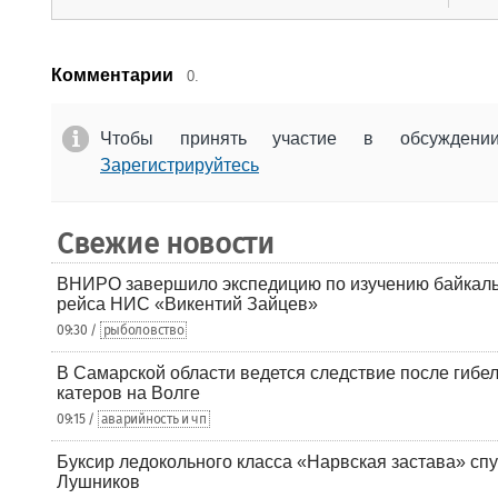
Комментарии
0.
Чтобы принять участие в обсужден
Зарегистрируйтесь
Свежие новости
ВНИРО завершило экспедицию по изучению байкальс
рейса НИС «Викентий Зайцев»
09:30 /
рыболовство
В Самарской области ведется следствие после гибел
катеров на Волге
09:15 /
аварийность и чп
Буксир ледокольного класса «Нарвская застава» спу
Лушников