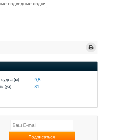
ные подводные лодки
 судна (м)
9,5
ь (уз)
31