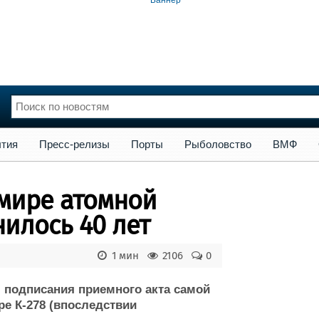
сс-релизы
Порты
Рыболовство
ВМФ
Образование
Яхт
тия
Пресс-релизы
Порты
Рыболовство
ВМФ
нции
Флот
и и семинары
Галерея флота
 мире атомной
и
Форум
Отзывы
илось 40 лет
Все службы
1 мин
2106
0
ня подписания приемного акта самой
е К-278 (впоследствии