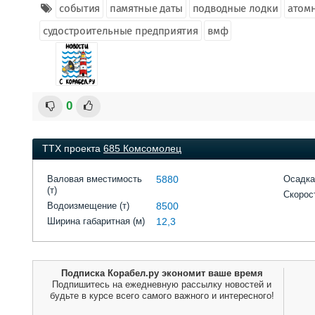
события
памятные даты
подводные лодки
атом
судостроительные предприятия
вмф
0
ТТХ проекта
685 Комсомолец
Валовая вместимость
5880
Осадка
(т)
Скорост
Водоизмещение (т)
8500
Ширина габаритная (м)
12,3
Подписка Корабел.ру экономит ваше время
Подпишитесь на ежедневную рассылку новостей и
будьте в курсе всего самого важного и интересного!