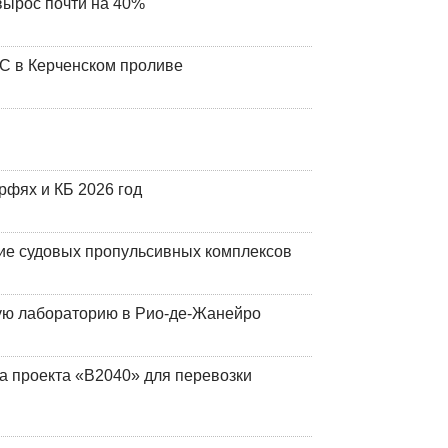
вырос почти на 40%
ЧС в Керченском проливе
фях и КБ 2026 год
ие судовых пропульсивных комплексов
кую лабораторию в Рио-де-Жанейро
а проекта «В2040» для перевозки