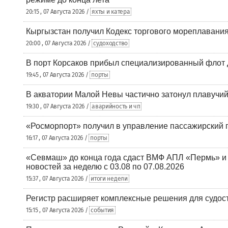
20:15 , 07 Августа 2026 /
яхты и катера
Кыргызстан получил Кодекс торгового мореплавания
20:00 , 07 Августа 2026 /
судоходство
В порт Корсаков прибыл специализированный флот 
19:45 , 07 Августа 2026 /
порты
В акватории Малой Невы частично затонул плавучий
19:30 , 07 Августа 2026 /
аварийность и чп
«Росморпорт» получил в управление пассажирский 
16:17 , 07 Августа 2026 /
порты
«Севмаш» до конца года сдаст ВМФ АПЛ «Пермь» и
новостей за неделю с 03.08 по 07.08.2026
15:37 , 07 Августа 2026 /
итоги недели
Регистр расширяет комплексные решения для судо
15:15 , 07 Августа 2026 /
события