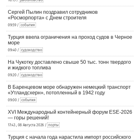
10:15 /
рыболовство
Сергей Пылин поздравил сотрудников
«Росморпорта» с Днем строителя
09:59 /
события
Турция ввела ограничения на проход судов в Черное
море
09:40 /
судоходство
На Чукотку доставлено свыше 50 тыс. тонн твердого
и жидкого топлива
09:20 /
судоходство
В Баренцевом море обнаружен немецкий транспорт
«Утландсхерн», потопленный в 1942 году
09:00 /
события
XVI Международный контейнерный форум ESE-2026
— горы решений!
17:43 , 08 Августа 2026 /
порты
Турция с начала года нарастила импорт российского