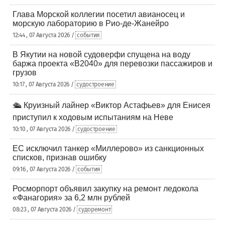
Глава Морской коллегии посетил авианосец и
морскую лабораторию в Рио-де-Жанейро
12:44 , 07 Августа 2026 /
события
В Якутии на новой судоверфи спущена на воду
баржа проекта «В2040» для перевозки пассажиров и
грузов
10:17 , 07 Августа 2026 /
судостроение
🛳️ Круизный лайнер «Виктор Астафьев» для Енисея
приступил к ходовым испытаниям на Неве
10:10 , 07 Августа 2026 /
судостроение
ЕС исключил танкер «Миллерово» из санкционных
списков, признав ошибку
09:16 , 07 Августа 2026 /
события
Росморпорт объявил закупку на ремонт ледокола
«Фанагория» за 6,2 млн рублей
08:23 , 07 Августа 2026 /
судоремонт