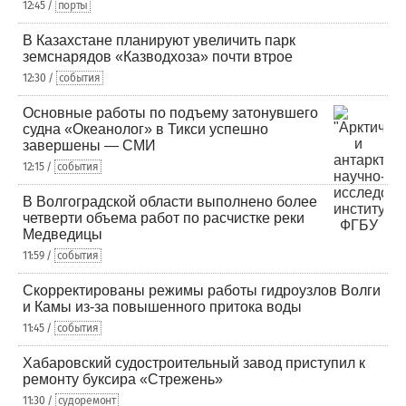
12:45 /
порты
В Казахстане планируют увеличить парк
земснарядов «Казводхоза» почти втрое
12:30 /
события
Основные работы по подъему затонувшего
судна «Океанолог» в Тикси успешно
завершены — СМИ
12:15 /
события
В Волгоградской области выполнено более
четверти объема работ по расчистке реки
Медведицы
11:59 /
события
Скорректированы режимы работы гидроузлов Волги
и Камы из-за повышенного притока воды
11:45 /
события
Хабаровский судостроительный завод приступил к
ремонту буксира «Стрежень»
11:30 /
судоремонт