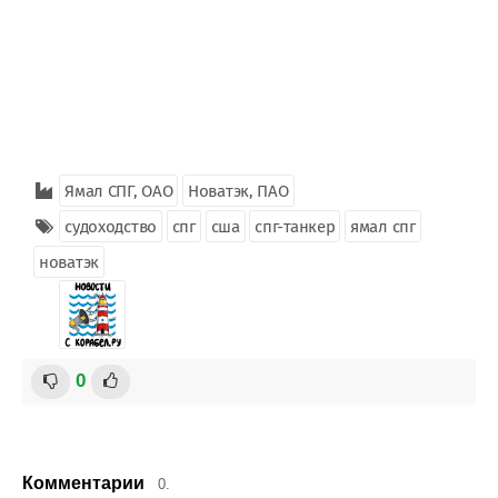
Ямал СПГ, ОАО
Новатэк, ПАО
судоходство
спг
сша
спг-танкер
ямал спг
новатэк
0
Комментарии
0.