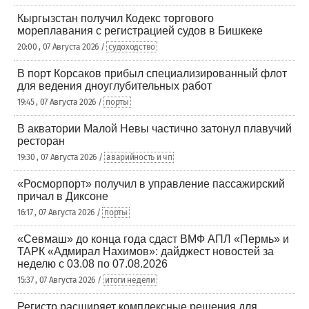
Кыргызстан получил Кодекс торгового
мореплавания с регистрацией судов в Бишкеке
20:00 , 07 Августа 2026 /
судоходство
В порт Корсаков прибыл специализированный флот
для ведения дноуглубительных работ
19:45 , 07 Августа 2026 /
порты
В акватории Малой Невы частично затонул плавучий
ресторан
19:30 , 07 Августа 2026 /
аварийность и чп
«Росморпорт» получил в управление пассажирский
причал в Диксоне
16:17 , 07 Августа 2026 /
порты
«Севмаш» до конца года сдаст ВМФ АПЛ «Пермь» и
ТАРК «Адмирал Нахимов»: дайджест новостей за
неделю с 03.08 по 07.08.2026
15:37 , 07 Августа 2026 /
итоги недели
Регистр расширяет комплексные решения для