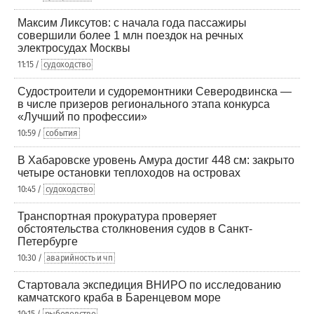
Максим Ликсутов: с начала года пассажиры
совершили более 1 млн поездок на речных
электросудах Москвы
11:15 /
судоходство
Судостроители и судоремонтники Северодвинска —
в числе призеров регионального этапа конкурса
«Лучший по профессии»
10:59 /
события
В Хабаровске уровень Амура достиг 448 см: закрыто
четыре остановки теплоходов на островах
10:45 /
судоходство
Транспортная прокуратура проверяет
обстоятельства столкновения судов в Санкт-
Петербурге
10:30 /
аварийность и чп
Стартовала экспедиция ВНИРО по исследованию
камчатского краба в Баренцевом море