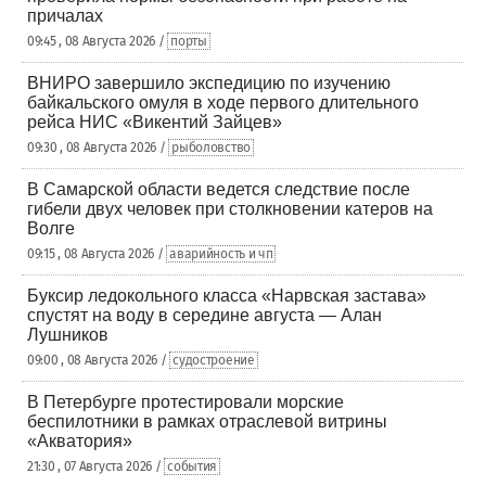
причалах
09:45 , 08 Августа 2026 /
порты
ВНИРО завершило экспедицию по изучению
байкальского омуля в ходе первого длительного
рейса НИС «Викентий Зайцев»
09:30 , 08 Августа 2026 /
рыболовство
В Самарской области ведется следствие после
гибели двух человек при столкновении катеров на
Волге
09:15 , 08 Августа 2026 /
аварийность и чп
Буксир ледокольного класса «Нарвская застава»
спустят на воду в середине августа — Алан
Лушников
09:00 , 08 Августа 2026 /
судостроение
В Петербурге протестировали морские
беспилотники в рамках отраслевой витрины
«Акватория»
21:30 , 07 Августа 2026 /
события