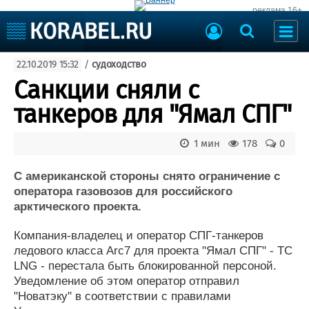
реклама 16+
Судостроение
22.10.2019 15:32
/
судоходство
Судоходство
Судоремонт
Санкции сняли с
События
Пресс-релизы
танкеров для "Ямал СПГ"
Порты
Рыболовство
ВМФ
1 мин
178
0
Образование
Яхты и катера
Еще
С американской стороны снято ограничение с
оператора газовозов для российского
Судостроение
Торговая площадка
арктического проекта.
Пульс
Доска объявлений
Компания-владелец и оператор СПГ-танкеров
Новости
Продажа флота
ледового класса Arc7 для проекта "Ямал СПГ" - TC
Компании
Оборудование
LNG - перестала быть блокированной персоной.
Репутация
Изделия
Уведомление об этом оператор отправил
Работа
Материалы
"Новатэку" в соответствии с правилами
Крюинг
Услуги