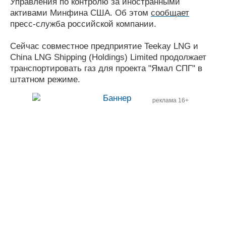
Управления по контролю за иностранными
Журнал
активами Минфина США. Об этом
сообщает
Реклама
пресс-служба российской компании.
Сейчас совместное предприятие Teekay LNG и
Конференции
Флот
China LNG Shipping (Holdings) Limited продолжает
Выставки и семинары
Галерея флота
транспортировать газ для проекта "Ямал СПГ" в
Личности
Форум
штатном режиме.
Словарь
Отзывы
Все службы
реклама 16+