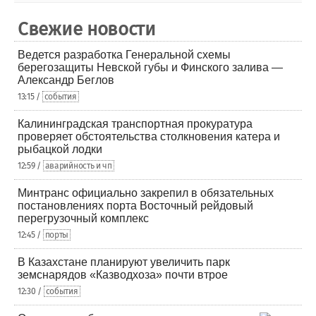
Свежие новости
Ведется разработка Генеральной схемы
берегозащиты Невской губы и Финского залива —
Александр Беглов
13:15 /
события
Калининградская транспортная прокуратура
проверяет обстоятельства столкновения катера и
рыбацкой лодки
12:59 /
аварийность и чп
Минтранс официально закрепил в обязательных
постановлениях порта Восточный рейдовый
перегрузочный комплекс
12:45 /
порты
В Казахстане планируют увеличить парк
земснарядов «Казводхоза» почти втрое
12:30 /
события