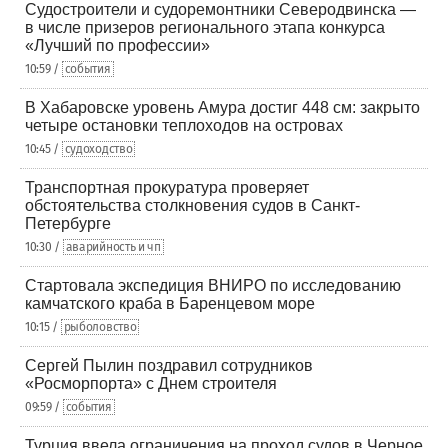
Судостроители и судоремонтники Северодвинска —
в числе призеров регионального этапа конкурса
«Лучший по профессии»
10:59 /
события
В Хабаровске уровень Амура достиг 448 см: закрыто
четыре остановки теплоходов на островах
10:45 /
судоходство
Транспортная прокуратура проверяет
обстоятельства столкновения судов в Санкт-
Петербурге
10:30 /
аварийность и чп
Стартовала экспедиция ВНИРО по исследованию
камчатского краба в Баренцевом море
10:15 /
рыболовство
Сергей Пылин поздравил сотрудников
«Росморпорта» с Днем строителя
09:59 /
события
Турция ввела ограничения на проход судов в Черное