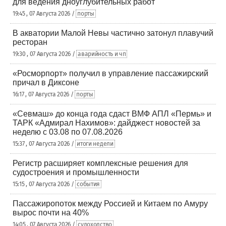
для ведения дноуглубительных работ
19:45 , 07 Августа 2026 /
порты
В акватории Малой Невы частично затонул плавучий
ресторан
19:30 , 07 Августа 2026 /
аварийность и чп
«Росморпорт» получил в управление пассажирский
причал в Диксоне
16:17 , 07 Августа 2026 /
порты
«Севмаш» до конца года сдаст ВМФ АПЛ «Пермь» и
ТАРК «Адмирал Нахимов»: дайджест новостей за
неделю с 03.08 по 07.08.2026
15:37 , 07 Августа 2026 /
итоги недели
Регистр расширяет комплексные решения для
судостроения и промышленности
15:15 , 07 Августа 2026 /
события
Пассажиропоток между Россией и Китаем по Амуру
вырос почти на 40%
14:05 , 07 Августа 2026 /
судоходство