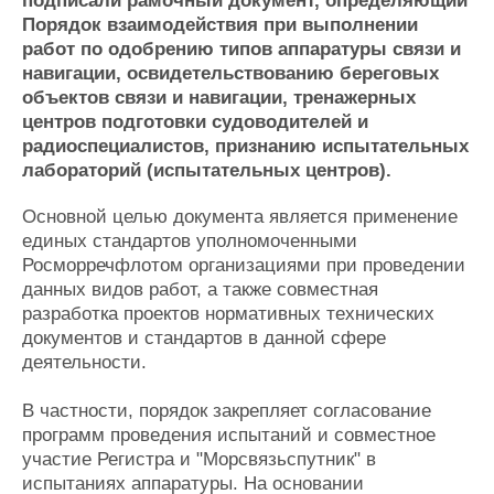
подписали рамочный документ, определяющий
Журнал
Порядок взаимодействия при выполнении
Реклама
работ по одобрению типов аппаратуры связи и
навигации, освидетельствованию береговых
объектов связи и навигации, тренажерных
Конференции
Флот
центров подготовки судоводителей и
Выставки и семинары
Галерея флота
радиоспециалистов, признанию испытательных
Личности
Форум
лабораторий (испытательных центров).
Словарь
Отзывы
Основной целью документа является применение
Все службы
единых стандартов уполномоченными
Росморречфлотом организациями при проведении
данных видов работ, а также совместная
разработка проектов нормативных технических
документов и стандартов в данной сфере
деятельности.
В частности, порядок закрепляет согласование
программ проведения испытаний и совместное
участие Регистра и "Морсвязьспутник" в
испытаниях аппаратуры. На основании