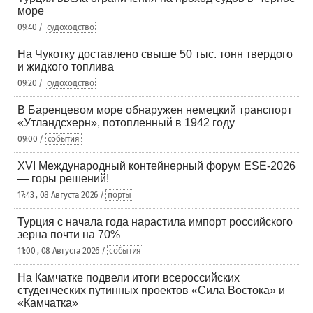
море
09:40 /
судоходство
На Чукотку доставлено свыше 50 тыс. тонн твердого
и жидкого топлива
09:20 /
судоходство
В Баренцевом море обнаружен немецкий транспорт
«Утландсхерн», потопленный в 1942 году
09:00 /
события
XVI Международный контейнерный форум ESE-2026
— горы решений!
17:43 , 08 Августа 2026 /
порты
Турция с начала года нарастила импорт российского
зерна почти на 70%
11:00 , 08 Августа 2026 /
события
На Камчатке подвели итоги всероссийских
студенческих путинных проектов «Сила Востока» и
«Камчатка»