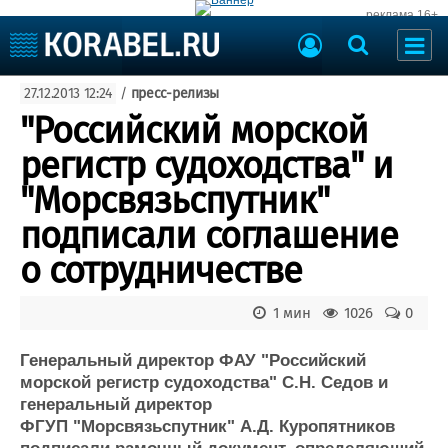
реклама 16+
Судостроение
27.12.2013 12:24
/
пресс-релизы
Судоходство
Судоремонт
"Российский морской
События
Пресс-релизы
регистр судоходства" и
Порты
Рыболовство
"Морсвязьспутник"
ВМФ
Образование
подписали соглашение
Яхты и катера
Еще
о сотрудничестве
Судостроение
Торговая площадка
1 мин
1026
0
Пульс
Доска объявлений
Новости
Продажа флота
Генеральный директор ФАУ "Российский
Компании
Оборудование
морской регистр судоходства" С.Н. Седов и
Репутация
Изделия
генеральный директор
Работа
Материалы
ФГУП "Морсвязьспутник" А.Д. Куропятников
Крюинг
Услуги