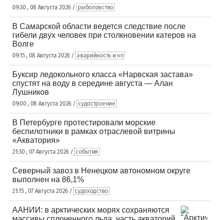
09:30 , 08 Августа 2026 /
рыболовство
В Самарской области ведется следствие после
гибели двух человек при столкновении катеров на
Волге
09:15 , 08 Августа 2026 /
аварийность и чп
Буксир ледокольного класса «Нарвская застава»
спустят на воду в середине августа — Алан
Лушников
09:00 , 08 Августа 2026 /
судостроение
В Петербурге протестировали морские
беспилотники в рамках отраслевой витрины
«Акватория»
21:30 , 07 Августа 2026 /
события
Северный завоз в Ненецком автономном округе
выполнен на 86,1%
21:15 , 07 Августа 2026 /
судоходство
ААНИИ: в арктических морях сохраняются
массивы сплоченного льда, часть акваторий