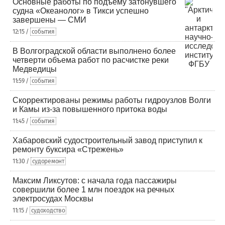
Основные работы по подъему затонувшего
судна «Океанолог» в Тикси успешно
завершены — СМИ
12:15 /
события
В Волгоградской области выполнено более
четверти объема работ по расчистке реки
Медведицы
11:59 /
события
Скорректированы режимы работы гидроузлов Волги
и Камы из-за повышенного притока воды
11:45 /
события
Хабаровский судостроительный завод приступил к
ремонту буксира «Стрежень»
11:30 /
судоремонт
Максим Ликсутов: с начала года пассажиры
совершили более 1 млн поездок на речных
электросудах Москвы
11:15 /
судоходство