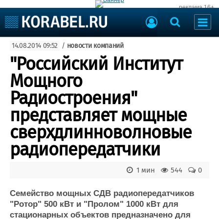
реклама 16+
Судостроение
14.08.2014 09:52
/
новости компаний
Судоходство
Судоремонт
"Российский Институт
События
Пресс-релизы
Мощного
Порты
Рыболовство
Радиостроения"
ВМФ
Образование
представляет мощные
Яхты и катера
Еще
сверхдлинноволновые
радиопередатчики
Судостроение
Торговая площадка
Пульс
Доска объявлений
Новости
Продажа флота
1 мин
544
0
Компании
Оборудование
Репутация
Изделия
Семейство мощных СДВ радиопередатчиков
"Ротор" 500 кВт и "Пролом" 1000 кВт для
Работа
Материалы
стационарных объектов предназначено для
Крюинг
Услуги