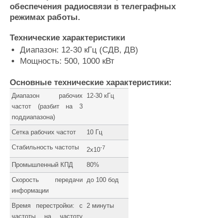
обеспечения радиосвязи в телеграфных
Журнал
режимах работы.
Реклама
Технические характеристики
Диапазон: 12-30 кГц (СДВ, ДВ)
Конференции
Флот
Мощность: 500, 1000 кВт
Выставки и семинары
Галерея флота
Личности
Форум
Основные технические характеристики:
Словарь
Отзывы
Диапазон рабочих
12-30 кГц
Все службы
частот (разбит на 3
поддиапазона)
Сетка рабочих частот
10 Гц
Стабильность частоты
-7
2х10
Промышленный КПД
80%
Скорость передачи
до 100 бод
информации
Время перестройки: c
2 минуты
частоты на частоту