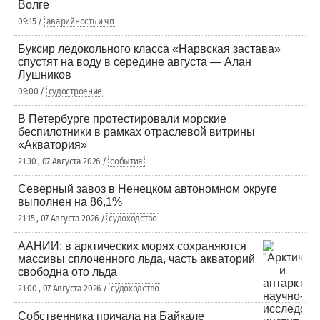
Волге
09:15 /
аварийность и чп
Буксир ледокольного класса «Нарвская застава»
спустят на воду в середине августа — Алан
Лушников
09:00 /
судостроение
В Петербурге протестировали морские
беспилотники в рамках отраслевой витрины
«Акватория»
21:30 , 07 Августа 2026 /
события
Северный завоз в Ненецком автономном округе
выполнен на 86,1%
21:15 , 07 Августа 2026 /
судоходство
ААНИИ: в арктических морях сохраняются
массивы сплоченного льда, часть акваторий
свободна ото льда
21:00 , 07 Августа 2026 /
судоходство
Собственника причала на Байкале