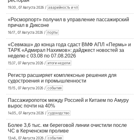
ресторан
19:30 , 07 Августа 2026 /
аварийность и чп
«Росморпорт» получил в управление пассажирский
причал в Диксоне
16:17 , 07 Августа 2026 /
порты
«Севмаш» до конца года сдаст ВМФ АПЛ «Пермь» и
ТАРК «Адмирал Нахимов»: дайджест новостей за
неделю с 03.08 по 07.08.2026
15:37 , 07 Августа 2026 /
итоги недели
Регистр расширяет комплексные решения для
судостроения и промышленности
15:15 , 07 Августа 2026 /
события
Пассажиропоток между Россией и Китаем по Амуру
вырос почти на 40%
14:05 , 07 Августа 2026 /
судоходство
Более 3,6 тыс. км береговой линии очистили после
ЧС в Керченском проливе
13:46 , 07 Августа 2026 /
события