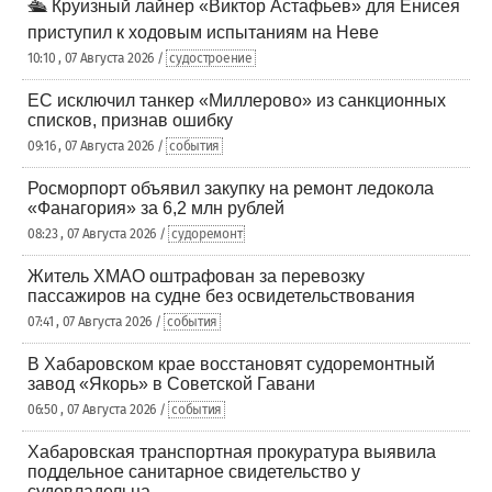
🛳️ Круизный лайнер «Виктор Астафьев» для Енисея
приступил к ходовым испытаниям на Неве
10:10 , 07 Августа 2026 /
судостроение
ЕС исключил танкер «Миллерово» из санкционных
списков, признав ошибку
09:16 , 07 Августа 2026 /
события
Росморпорт объявил закупку на ремонт ледокола
«Фанагория» за 6,2 млн рублей
08:23 , 07 Августа 2026 /
судоремонт
Житель ХМАО оштрафован за перевозку
пассажиров на судне без освидетельствования
07:41 , 07 Августа 2026 /
события
В Хабаровском крае восстановят судоремонтный
завод «Якорь» в Советской Гавани
06:50 , 07 Августа 2026 /
события
Хабаровская транспортная прокуратура выявила
поддельное санитарное свидетельство у
судовладельца