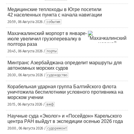
Медицинские теплоходы в Югре посетили
42 населенных пункта с начала навигации
20:59 , 06 Августа 2026 /
события
Махачкалинский морпорт в январе-
июле увеличил грузоперевалку в
полтора раза
20:45 , 06 Августа 2026 /
порты
Минтранс Азербайджана определит маршруты для
автономных морских судов
20:30 , 06 Августа 2026 /
судоходство
Корабельная ударная группа Балтийского флота
уничтожила беспилотники условного противника на
морском учении
20:15 , 06 Августа 2026 /
вмф
Научные суда «Эколог» и «Посейдон» Карельского
центра РАН выйдут в экспедиции осенью 2026 года
20:00 , 06 Августа 2026 /
судоремонт