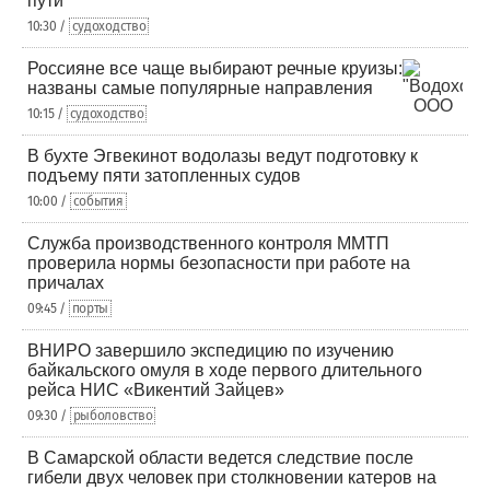
пути
10:30 /
судоходство
Россияне все чаще выбирают речные круизы:
названы самые популярные направления
10:15 /
судоходство
В бухте Эгвекинот водолазы ведут подготовку к
подъему пяти затопленных судов
10:00 /
события
Служба производственного контроля ММТП
проверила нормы безопасности при работе на
причалах
09:45 /
порты
ВНИРО завершило экспедицию по изучению
байкальского омуля в ходе первого длительного
рейса НИС «Викентий Зайцев»
09:30 /
рыболовство
В Самарской области ведется следствие после
гибели двух человек при столкновении катеров на