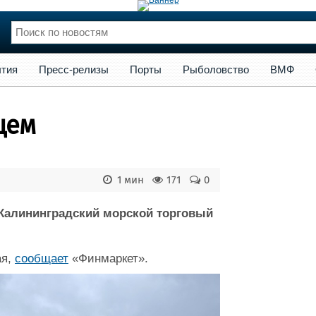
сс-релизы
Порты
Рыболовство
ВМФ
Образование
Яхт
тия
Пресс-релизы
Порты
Рыболовство
ВМФ
нции
Флот
и и семинары
Галерея флота
цем
и
Форум
Отзывы
Все службы
1 мин
171
0
Калининградский морской торговый
ая,
сообщает
«Финмаркет».