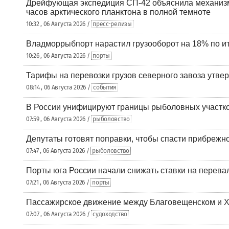
Дрейфующая экспедиция СП-42 объяснила механизм
часов арктического планктона в полной темноте
10:32 , 06 Августа 2026 /
пресс-релизы
Владморрыбпорт нарастил грузооборот на 18% по ит
10:26 , 06 Августа 2026 /
порты
Тарифы на перевозки грузов северного завоза утве
08:14 , 06 Августа 2026 /
события
В России унифицируют границы рыболовных участк
07:59 , 06 Августа 2026 /
рыболовство
Депутаты готовят поправки, чтобы спасти прибрежн
07:47 , 06 Августа 2026 /
рыболовство
Порты юга России начали снижать ставки на перевал
07:21 , 06 Августа 2026 /
порты
Пассажирское движение между Благовещенском и Х
07:07 , 06 Августа 2026 /
судоходство