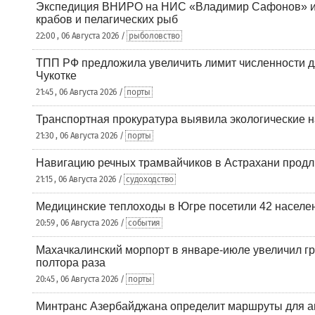
Экспедиция ВНИРО на НИС «Владимир Сафонов» и
крабов и пелагических рыб
22:00 , 06 Августа 2026 /
рыболовство
ТПП РФ предложила увеличить лимит численности д
Чукотке
21:45 , 06 Августа 2026 /
порты
Транспортная прокуратура выявила экологические 
21:30 , 06 Августа 2026 /
порты
Навигацию речных трамвайчиков в Астрахани продл
21:15 , 06 Августа 2026 /
судоходство
Медицинские теплоходы в Югре посетили 42 населен
20:59 , 06 Августа 2026 /
события
Махачкалинский морпорт в январе-июле увеличил гр
полтора раза
20:45 , 06 Августа 2026 /
порты
Минтранс Азербайджана определит маршруты для а