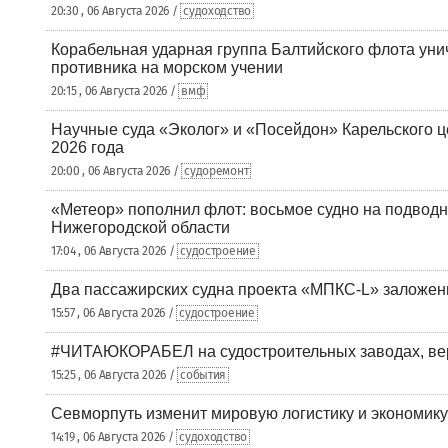
20:30 , 06 Августа 2026 /
судоходство
Корабельная ударная группа Балтийского флота уни
противника на морском учении
20:15 , 06 Августа 2026 /
вмф
Научные суда «Эколог» и «Посейдон» Карельского 
2026 года
20:00 , 06 Августа 2026 /
судоремонт
«Метеор» пополнил флот: восьмое судно на подводн
Нижегородской области
17:04 , 06 Августа 2026 /
судостроение
Два пассажирских судна проекта «МПКС-L» заложе
15:57 , 06 Августа 2026 /
судостроение
#ЧИТАЮКОРАБЕЛ на судостроительных заводах, вер
15:25 , 06 Августа 2026 /
события
Севморпуть изменит мировую логистику и экономик
14:19 , 06 Августа 2026 /
судоходство