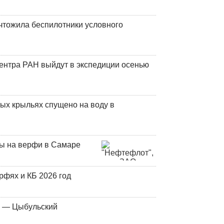
чтожила беспилотники условного
центра РАН выйдут в экспедиции осенью
ых крыльях спущено на воду в
ны на верфи в Самаре
фях и КБ 2026 год
у — Цыбульский