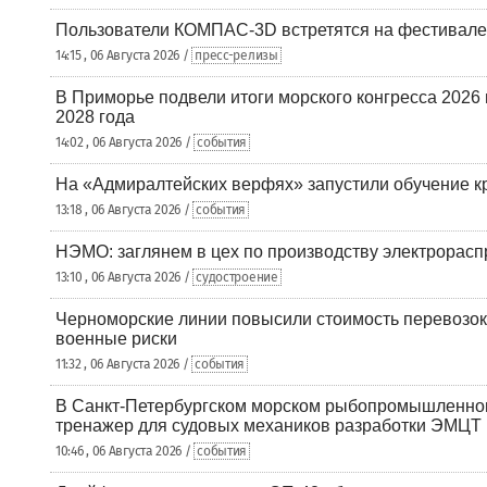
Пользователи КОМПАС-3D встретятся на фестивале
14:15 , 06 Августа 2026 /
пресс-релизы
В Приморье подвели итоги морского конгресса 2026 
2028 года
14:02 , 06 Августа 2026 /
события
На «Адмиралтейских верфях» запустили обучение к
13:18 , 06 Августа 2026 /
события
НЭМО: заглянем в цех по производству электрорасп
13:10 , 06 Августа 2026 /
судостроение
Черноморские линии повысили стоимость перевозок
военные риски
11:32 , 06 Августа 2026 /
события
В Санкт-Петербургском морском рыбопромышленно
тренажер для судовых механиков разработки ЭМЦТ
10:46 , 06 Августа 2026 /
события