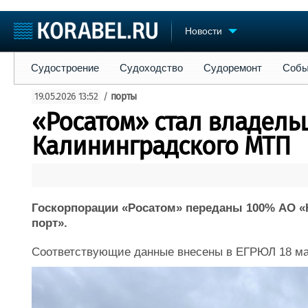
Новости
Судостроение
Судоходство
Судоремонт
События
Пре
Судостроение
Судоходство
Судоремонт
Собы
Судостроение
Торговая площадка
Конфере
19.05.2026 13:52
/
порты
Пульс
Доска объявлений
Выставк
«Росатом» стал владель
Новости
Продажа флота
Личност
Компании
Оборудование
Словарь
Калининградского МТП
Репутация
Изделия
Работа
Материалы
Крюинг
Услуги
Журнал
Госкорпорации «Росатом» переданы 100% АО «
Реклама
порт».
Соответствующие данные внесены в ЕГРЮЛ 18 м