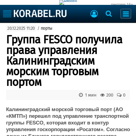
реклама 16+
Судостроение
20.12.2025 11:20
/
порты
Судоходство
Судоремонт
Группа FESCO получила
События
Пресс-релизы
права управления
Порты
Рыболовство
Калининградским
ВМФ
Образование
морским торговым
Яхты и катера
Еще
портом
Судостроение
Торговая площадка
1 мин
200
0
Пульс
Доска объявлений
Новости
Продажа флота
Калининградский морской торговый порт (АО
Компании
Оборудование
«КМТП») перешел под управление транспортной
Репутация
Изделия
группы FESCO, которая входит в контур
Работа
Материалы
управления госкорпорации «Росатом». Согласно
Крюинг
Услуги