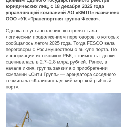
данным Единого государственного реестра
Журнал
юридических лиц, с 18 декабря 2025 года
Реклама
управляющей компанией АО «КМТП» назначено
ООО «УК «Транспортная группа Феско».
Конференции
Флот
Сделка по установлению контроля стала
Выставки и семинары
Галерея флота
логическим продолжением переговоров, о которых
Личности
Форум
сообщалось летом 2025 года. Тогда FESCO вела
переговоры с Росимуществом о выкупе порта. По
Словарь
Отзывы
информации источников РБК, стоимость сделки
Все службы
оценивалась в 2,7–2,8 млрд рублей. Ранее, в
начале июня, группа заявила о приобретении
компании «Сити Групп» — арендатора соседнего
терминала «Калининградский морской рыбный
порт».