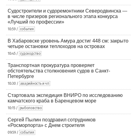
Судостроители и судоремонтники Северодвинска —
в числе призеров регионального этапа конкурса
«Лучший по профессии»
10:59 /
события
В Хабаровске уровень Амура достиг 448 см: закрыто
четыре остановки теплоходов на островах
10:45 /
судоходство
Транспортная прокуратура проверяет
обстоятельства столкновения судов в Санкт-
Петербурге
10:30 /
аварийность и чп
Стартовала экспедиция ВНИРО по исследованию
камчатского краба в Баренцевом море
10:15 /
рыболовство
Сергей Пылин поздравил сотрудников
«Росморпорта» с Днем строителя
09:59 /
события