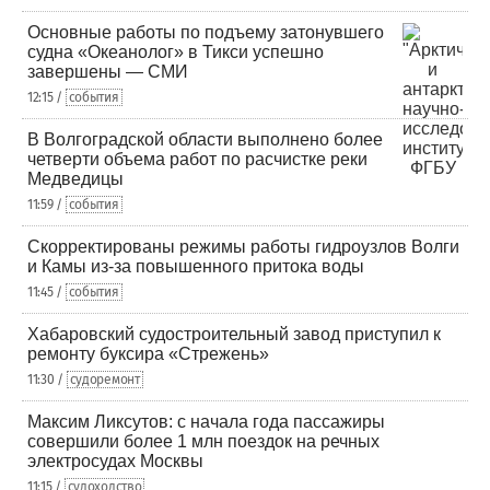
Основные работы по подъему затонувшего
судна «Океанолог» в Тикси успешно
завершены — СМИ
12:15 /
события
В Волгоградской области выполнено более
четверти объема работ по расчистке реки
Медведицы
11:59 /
события
Скорректированы режимы работы гидроузлов Волги
и Камы из-за повышенного притока воды
11:45 /
события
Хабаровский судостроительный завод приступил к
ремонту буксира «Стрежень»
11:30 /
судоремонт
Максим Ликсутов: с начала года пассажиры
совершили более 1 млн поездок на речных
электросудах Москвы
11:15 /
судоходство