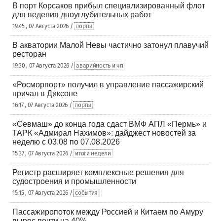
В порт Корсаков прибыл специализированный флот
для ведения дноуглубительных работ
19:45 , 07 Августа 2026 /
порты
В акватории Малой Невы частично затонул плавучий
ресторан
19:30 , 07 Августа 2026 /
аварийность и чп
«Росморпорт» получил в управление пассажирский
причал в Диксоне
16:17 , 07 Августа 2026 /
порты
«Севмаш» до конца года сдаст ВМФ АПЛ «Пермь» и
ТАРК «Адмирал Нахимов»: дайджест новостей за
неделю с 03.08 по 07.08.2026
15:37 , 07 Августа 2026 /
итоги недели
Регистр расширяет комплексные решения для
судостроения и промышленности
15:15 , 07 Августа 2026 /
события
Пассажиропоток между Россией и Китаем по Амуру
вырос почти на 40%