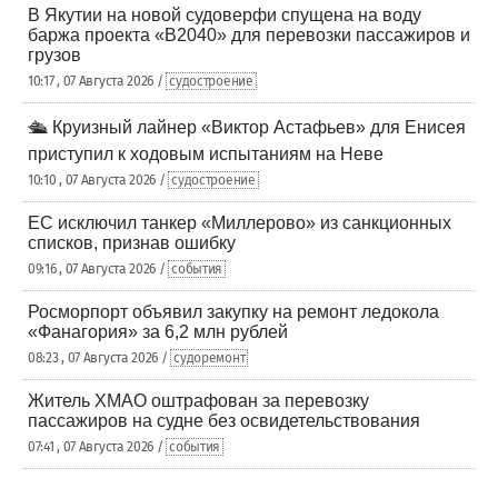
В Якутии на новой судоверфи спущена на воду
баржа проекта «В2040» для перевозки пассажиров и
грузов
10:17 , 07 Августа 2026 /
судостроение
🛳️ Круизный лайнер «Виктор Астафьев» для Енисея
приступил к ходовым испытаниям на Неве
10:10 , 07 Августа 2026 /
судостроение
ЕС исключил танкер «Миллерово» из санкционных
списков, признав ошибку
09:16 , 07 Августа 2026 /
события
Росморпорт объявил закупку на ремонт ледокола
«Фанагория» за 6,2 млн рублей
08:23 , 07 Августа 2026 /
судоремонт
Житель ХМАО оштрафован за перевозку
пассажиров на судне без освидетельствования
07:41 , 07 Августа 2026 /
события