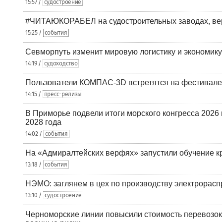
15:57 /
судостроение
#ЧИТАЮКОРАБЕЛ на судостроительных заводах, вер
15:25 /
события
Севморпуть изменит мировую логистику и экономик
14:19 /
судоходство
Пользователи КОМПАС-3D встретятся на фестивале
14:15 /
пресс-релизы
В Приморье подвели итоги морского конгресса 2026 
2028 года
14:02 /
события
На «Адмиралтейских верфях» запустили обучение к
13:18 /
события
НЭМО: заглянем в цех по производству электрорасп
13:10 /
судостроение
Черноморские линии повысили стоимость перевозок