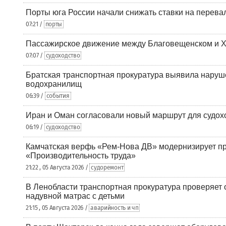
Порты юга России начали снижать ставки на перевал
07:21 /
порты
Пассажирское движение между Благовещенском и Х
07:07 /
судоходство
Братская транспортная прокуратура выявила наруш
водохранилищ
06:39 /
события
Иран и Оман согласовали новый маршрут для судох
06:19 /
судоходство
Камчатская верфь «Рем-Нова ДВ» модернизирует пр
«Производительность труда»
21:22 , 05 Августа 2026 /
судоремонт
В Ленобласти транспортная прокуратура проверяет 
надувной матрас с детьми
21:15 , 05 Августа 2026 /
аварийность и чп