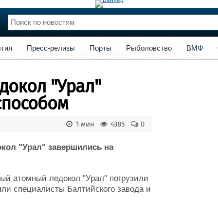
сс-релизы
Порты
Рыболовство
ВМФ
Образование
Яхт
тия
Пресс-релизы
Порты
Рыболовство
ВМФ
нции
Флот
и и семинары
Галерея флота
докол "Урал"
и
Форум
Отзывы
способом
Все службы
1 мин
4385
0
окол "Урал" завершились на
ый атомный ледокол "Урал" погрузили
яли специалисты Балтийского завода и