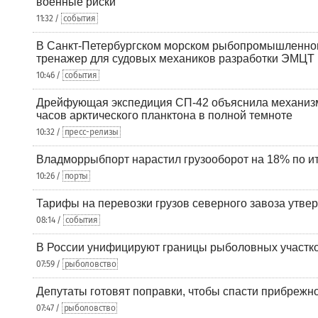
военные риски
11:32 /
события
В Санкт-Петербургском морском рыбопромышленно
тренажер для судовых механиков разработки ЭМЦТ
10:46 /
события
Дрейфующая экспедиция СП-42 объяснила механизм
часов арктического планктона в полной темноте
10:32 /
пресс-релизы
Владморрыбпорт нарастил грузооборот на 18% по ит
10:26 /
порты
Тарифы на перевозки грузов северного завоза утве
08:14 /
события
В России унифицируют границы рыболовных участк
07:59 /
рыболовство
Депутаты готовят поправки, чтобы спасти прибрежн
07:47 /
рыболовство