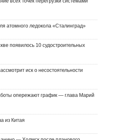
ние всех точек перегрузки системами
ля атомного ледокола «Сталинград»
кве появилось 10 судостроительных
ассмотрит иск о несостоятельности
работы опережают график — глава Марий
а из Китая
Ванино — Холмск после планового