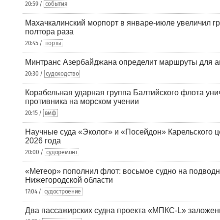
20:59 /
события
Махачкалинский морпорт в январе-июле увеличил гр
полтора раза
20:45 /
порты
Минтранс Азербайджана определит маршруты для а
20:30 /
судоходство
Корабельная ударная группа Балтийского флота уни
противника на морском учении
20:15 /
вмф
Научные суда «Эколог» и «Посейдон» Карельского 
2026 года
20:00 /
судоремонт
«Метеор» пополнил флот: восьмое судно на подводн
Нижегородской области
17:04 /
судостроение
Два пассажирских судна проекта «МПКС-L» заложе