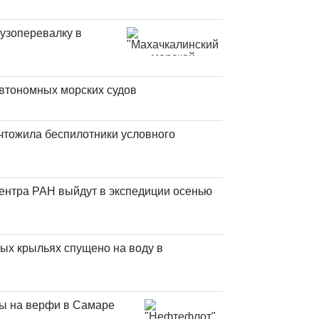
узоперевалку в
втономных морских судов
чтожила беспилотники условного
центра РАН выйдут в экспедиции осенью
ых крыльях спущено на воду в
ны на верфи в Самаре