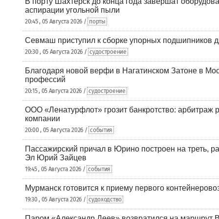
В порту Шахтерск до конца года завершат оборудова
аспирации угольной пыли
20:45 , 05 Августа 2026 /
порты
Севмаш приступил к сборке упорных подшипников д
20:30 , 05 Августа 2026 /
судостроение
Благодаря новой верфи в Нагатинском Затоне в Мос
профессий
20:15 , 05 Августа 2026 /
судостроение
ООО «Ленатурфлот» грозит банкротство: арбитраж р
компании
20:00 , 05 Августа 2026 /
события
Пассажирский причал в Юрино построен на треть, 
Эл Юрий Зайцев
19:45 , 05 Августа 2026 /
события
Мурманск готовится к приему первого контейнеровоз
19:30 , 05 Августа 2026 /
судоходство
Паром «Александр Деев» возвратился на маршрут 