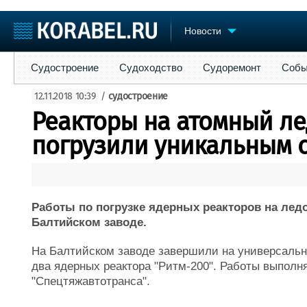
Новости
Судостроение
Судоходство
Судоремонт
События
Пре
Судостроение
Судоходство
Судоремонт
Собы
Судостроение
Торговая площадка
Конфере
12.11.2018 10:39
/
судостроение
Пульс
Доска объявлений
Выставк
Реакторы на атомный ле
Новости
Продажа флота
Личност
Компании
Оборудование
Словарь
погрузили уникальным 
Репутация
Изделия
Работа
Материалы
Крюинг
Услуги
Журнал
Работы по погрузке ядерных реакторов на лед
Реклама
Балтийском заводе.
На Балтийском заводе завершили на универсальн
два ядерных реактора "Ритм-200". Работы выполн
"Спецтяжавтотранса".