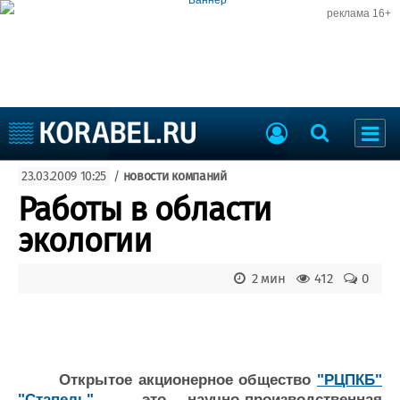
реклама 16+
Судостроение
23.03.2009 10:25
/
новости компаний
Судоходство
Судоремонт
Работы в области
События
Пресс-релизы
экологии
Порты
Рыболовство
ВМФ
2 мин
412
0
Образование
Яхты и катера
Еще
Судостроение
Торговая площадка
Открытое акционерное общество
Пульс
Доска объявлений
"РЦПКБ"
"Стапель"
- это
научно-производственная