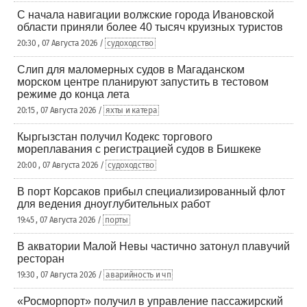
С начала навигации волжские города Ивановской
области приняли более 40 тысяч круизных туристов
20:30 , 07 Августа 2026 /
судоходство
Слип для маломерных судов в Магаданском
морском центре планируют запустить в тестовом
режиме до конца лета
20:15 , 07 Августа 2026 /
яхты и катера
Кыргызстан получил Кодекс торгового
мореплавания с регистрацией судов в Бишкеке
20:00 , 07 Августа 2026 /
судоходство
В порт Корсаков прибыл специализированный флот
для ведения дноуглубительных работ
19:45 , 07 Августа 2026 /
порты
В акватории Малой Невы частично затонул плавучий
ресторан
19:30 , 07 Августа 2026 /
аварийность и чп
«Росморпорт» получил в управление пассажирский