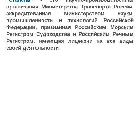
Новости
Продажа флота
организация Министерства Транспорта России,
Компании
Оборудование
аккредитованная Министерством науки,
Репутация
Изделия
промышленности и технологий Российской
Работа
Материалы
Федерации, признанная Российским Морским
Крюинг
Услуги
Регистром Судоходства и Российским Речным
Журнал
Регистром, имеющая лицензии на все виды
Реклама
своей деятельности
Конференции
Флот
Выставки и семинары
Галерея флота
Личности
Форум
Словарь
Отзывы
Все службы