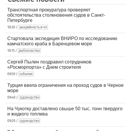
Транспортная прокуратура проверяет
обстоятельства столкновения судов в Санкт-
Петербурге
10:30 /
аварийность и чп
Стартовала экспедиция ВНИРО по исследованию
камчатского краба в Баренцевом море
10:15 /
рыболовство
Сергей Пылин поздравил сотрудников
«Росморпорта» с Днем строителя
09:59 /
события
Турция ввела ограничения на проход судов в Черное
море
09:40 /
судоходство
На Чукотку доставлено свыше 50 тыс. тонн твердого
и жидкого топлива
09:20 /
судоходство