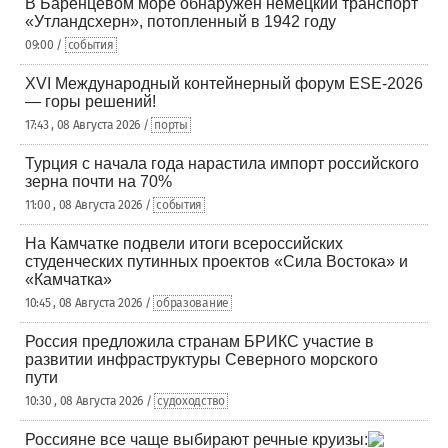
В Баренцевом море обнаружен немецкий транспорт
«Утландсхерн», потопленный в 1942 году
09:00 /
события
XVI Международный контейнерный форум ESE-2026
— горы решений!
17:43 , 08 Августа 2026 /
порты
Турция с начала года нарастила импорт российского
зерна почти на 70%
11:00 , 08 Августа 2026 /
события
На Камчатке подвели итоги всероссийских
студенческих путинных проектов «Сила Востока» и
«Камчатка»
10:45 , 08 Августа 2026 /
образование
Россия предложила странам БРИКС участие в
развитии инфраструктуры Северного морского
пути
10:30 , 08 Августа 2026 /
судоходство
Россияне все чаще выбирают речные круизы: