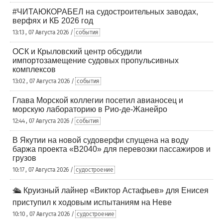
#ЧИТАЮКОРАБЕЛ на судостроительных заводах,
верфях и КБ 2026 год
13:13 , 07 Августа 2026 /
события
ОСК и Крыловский центр обсудили
импортозамещение судовых пропульсивных
комплексов
13:02 , 07 Августа 2026 /
события
Глава Морской коллегии посетил авианосец и
морскую лабораторию в Рио-де-Жанейро
12:44 , 07 Августа 2026 /
события
В Якутии на новой судоверфи спущена на воду
баржа проекта «В2040» для перевозки пассажиров и
грузов
10:17 , 07 Августа 2026 /
судостроение
🛳️ Круизный лайнер «Виктор Астафьев» для Енисея
приступил к ходовым испытаниям на Неве
10:10 , 07 Августа 2026 /
судостроение