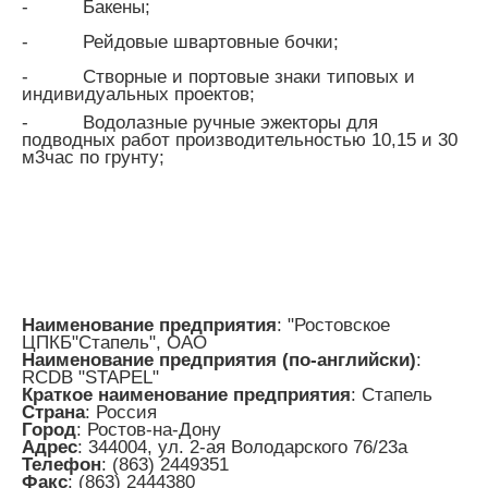
-
Бакены;
-
Рейдовые швартовные бочки;
-
Створные и портовые знаки типовых и
индивидуальных проектов;
-
Водолазные ручные эжекторы для
подводных работ производительностью 10,15 и 30
м3час по грунту;
Наименование предприятия
: "Ростовское
ЦПКБ"Стапель", ОАО
Наименование предприятия (по-английски)
:
RCDB "STAPEL"
Краткое наименование предприятия
: Стапель
Страна
: Россия
Город
: Ростов-на-Дону
Адрес
: 344004, ул. 2-ая Володарского 76/23а
Телефон
: (863) 2449351
Факс
: (863) 2444380