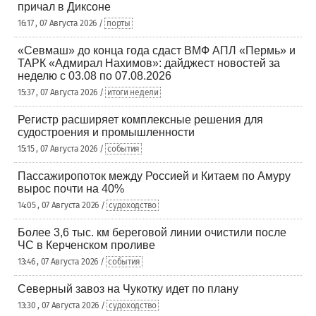
причал в Диксоне
16:17 , 07 Августа 2026 /
порты
«Севмаш» до конца года сдаст ВМФ АПЛ «Пермь» и
ТАРК «Адмирал Нахимов»: дайджест новостей за
неделю с 03.08 по 07.08.2026
15:37 , 07 Августа 2026 /
итоги недели
Регистр расширяет комплексные решения для
судостроения и промышленности
15:15 , 07 Августа 2026 /
события
Пассажиропоток между Россией и Китаем по Амуру
вырос почти на 40%
14:05 , 07 Августа 2026 /
судоходство
Более 3,6 тыс. км береговой линии очистили после
ЧС в Керченском проливе
13:46 , 07 Августа 2026 /
события
Северный завоз на Чукотку идет по плану
13:30 , 07 Августа 2026 /
судоходство