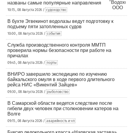
названы самые популярные направления
10:15 , 08 Августа 2026 /
судоходство
В бухте Эгвекинот водолазы ведут подготовку к
подъему пяти затопленных судов
10:00 , 08 Августа 2026 /
события
Служба производственного контроля ММТП
проверила нормы безопасности при работе на
причалах
09:45 , 08 Августа 2026 /
порты
ВНИРО завершило экспедицию по изучению
байкальского омуля в ходе первого длительного
рейса НИС «Викентий Зайцев»
09:30 , 08 Августа 2026 /
рыболовство
В Самарской области ведется следствие после
гибели двух человек при столкновении катеров на
Волге
09:15 , 08 Августа 2026 /
аварийность и чп
Буксир ледокольного класса «Нарвская застава»