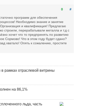
0
#
остаточно программ для обеспечения
процессов! Необходимо знание и занятие
! Организация и квалификация! Предлагаю
ко строили, перерабатывали металла и т.д с
ьёзно хочет что то предпринять по развитию
е Сормово! Что в этом году будет сдано?
азад хватало! Опять к сожалению, простите
 в рамках отраслевой витрины
олнен на 86,1%
плоченного льда, часть