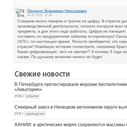
Прудыус Владимир Николаевич
04.07.2025, 22:36
Слишком много говорим и тратим на цифру. В отрасли д
производственной деятельности, полного контроля всех 
предмета, а доя этого надо работать. Цифра не панацея
составить по предприятиям табличку историческую! Сколь
1970 г. по настоящее время. Ясности прибавится, кто сер
отрасли! Новейшую историю посмотрите, например Красно
Какая цифровизация, чего не хватает? А почему 3 года н
сказки. По щучьему велению ничего не будет
Свежие новости
В Петербурге протестировали морские беспилотники
«Акватория»
21:30 /
события
Северный завоз в Ненецком автономном округе вып
21:15 /
судоходство
ААНИИ: в арктических морях сохраняются массивы с