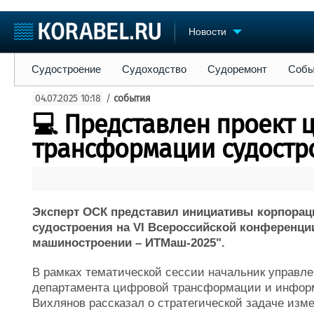
Новости
Судостроение
Судоходство
Судоремонт
События
Пре
Судостроение
Судоходство
Судоремонт
Собы
Судостроение
Торговая площадка
Конфере
04.07.2025 10:18
/
события
Пульс
Доска объявлений
Выставк
💻 Представлен проект
Новости
Продажа флота
Личност
Компании
Оборудование
Словарь
трансформации судостр
Репутация
Изделия
Работа
Материалы
Крюинг
Услуги
Журнал
Эксперт ОСК представил инициативы корпорац
Реклама
судостроения на VI Всероссийской конференц
машиностроении – ИТМаш-2025".
В рамках тематической сессии начальник управ
департамента цифровой трансформации и инфор
Вихлянов рассказал о стратегической задаче изме