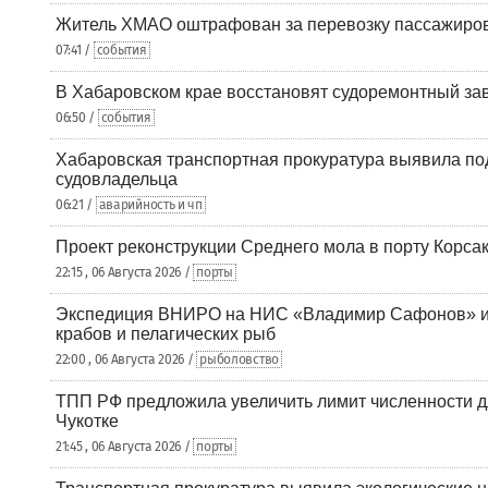
Житель ХМАО оштрафован за перевозку пассажиров 
07:41 /
события
В Хабаровском крае восстановят судоремонтный за
06:50 /
события
Хабаровская транспортная прокуратура выявила по
судовладельца
06:21 /
аварийность и чп
Проект реконструкции Среднего мола в порту Корса
22:15 , 06 Августа 2026 /
порты
Экспедиция ВНИРО на НИС «Владимир Сафонов» и
крабов и пелагических рыб
22:00 , 06 Августа 2026 /
рыболовство
ТПП РФ предложила увеличить лимит численности д
Чукотке
21:45 , 06 Августа 2026 /
порты