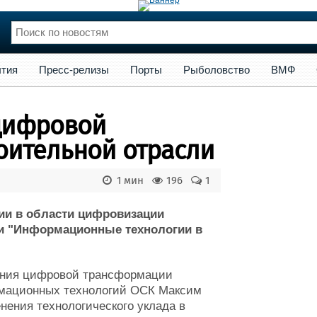
сс-релизы
Порты
Рыболовство
ВМФ
Образование
Яхт
тия
Пресс-релизы
Порты
Рыболовство
ВМФ
нции
Флот
и и семинары
Галерея флота
 цифровой
и
Форум
Отзывы
оительной отрасли
Все службы
1 мин
196
1
ии в области цифровизации
ии "Информационные технологии в
ления цифровой трансформации
мационных технологий ОСК Максим
нения технологического уклада в