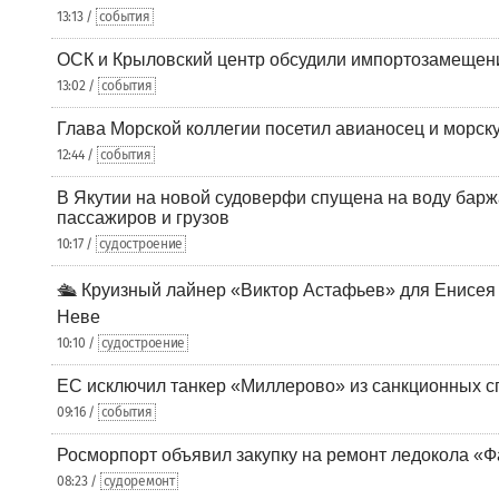
13:13 /
события
ОСК и Крыловский центр обсудили импортозамещен
13:02 /
события
Глава Морской коллегии посетил авианосец и морс
12:44 /
события
В Якутии на новой судоверфи спущена на воду барж
пассажиров и грузов
10:17 /
судостроение
🛳️ Круизный лайнер «Виктор Астафьев» для Енисея
Неве
10:10 /
судостроение
ЕС исключил танкер «Миллерово» из санкционных с
09:16 /
события
Росморпорт объявил закупку на ремонт ледокола «Ф
08:23 /
судоремонт