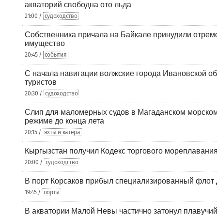
акваторий свободна ото льда
21:00 /
судоходство
Собственника причала на Байкале принудили отрем
имущество
20:45 /
события
С начала навигации волжские города Ивановской об
туристов
20:30 /
судоходство
Слип для маломерных судов в Магаданском морском 
режиме до конца лета
20:15 /
яхты и катера
Кыргызстан получил Кодекс торгового мореплавания
20:00 /
судоходство
В порт Корсаков прибыл специализированный флот 
19:45 /
порты
В акватории Малой Невы частично затонул плавучий