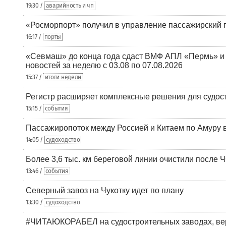
19:30 /
аварийность и чп
«Росморпорт» получил в управление пассажирский 
16:17 /
порты
«Севмаш» до конца года сдаст ВМФ АПЛ «Пермь» и
новостей за неделю с 03.08 по 07.08.2026
15:37 /
итоги недели
Регистр расширяет комплексные решения для судо
15:15 /
события
Пассажиропоток между Россией и Китаем по Амуру 
14:05 /
судоходство
Более 3,6 тыс. км береговой линии очистили после 
13:46 /
события
Северный завоз на Чукотку идет по плану
13:30 /
судоходство
#ЧИТАЮКОРАБЕЛ на судостроительных заводах, вер