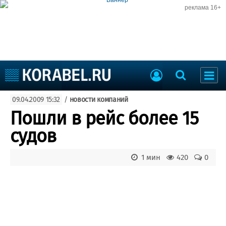
реклама 16+
Судостроение
09.04.2009 15:32
/
новости компаний
Судоходство
Судоремонт
Пошли в рейс более 15
События
Пресс-релизы
судов
Порты
Рыболовство
ВМФ
1 мин
420
0
Образование
Яхты и катера
Еще
Судостроение
Торговая площадка
Пульс
Доска объявлений