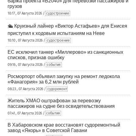
баржа проекта «В2040» для перевозки пассажиров и
грузов
10:17 , 07 Августа 2026 /
судостроение
🛳️ Круизный лайнер «Виктор Астафьев» для Енисея
приступил к ходовым испытаниям на Неве
10:10 , 07 Августа 2026 /
судостроение
ЕС исключил танкер «Миллерово» из санкционных
списков, признав ошибку
09:16 , 07 Августа 2026 /
события
Росморпорт объявил закупку на ремонт ледокола
«Фанагория» за 6,2 млн рублей
08:23 , 07 Августа 2026 /
судоремонт
Житель ХМАО оштрафован за перевозку
пассажиров на судне без освидетельствования
07:41 , 07 Августа 2026 /
события
В Хабаровском крае восстановят судоремонтный
завод «Якорь» в Советской Гавани