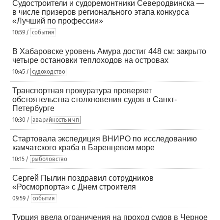
Судостроители и судоремонтники Северодвинска —
в числе призеров регионального этапа конкурса
«Лучший по профессии»
10:59 /
события
В Хабаровске уровень Амура достиг 448 см: закрыто
четыре остановки теплоходов на островах
10:45 /
судоходство
Транспортная прокуратура проверяет
обстоятельства столкновения судов в Санкт-
Петербурге
10:30 /
аварийность и чп
Стартовала экспедиция ВНИРО по исследованию
камчатского краба в Баренцевом море
10:15 /
рыболовство
Сергей Пылин поздравил сотрудников
«Росморпорта» с Днем строителя
09:59 /
события
Турция ввела ограничения на проход судов в Черное