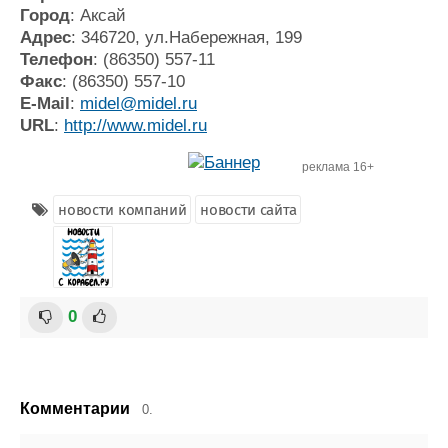
Город
: Аксай
Адрес
: 346720, ул.Набережная, 199
Телефон
: (86350) 557-11
Факс
: (86350) 557-10
E-Mail
:
midel@midel.ru
URL
:
http://www.midel.ru
реклама 16+
новости компаний
новости сайта
0
Комментарии
0.