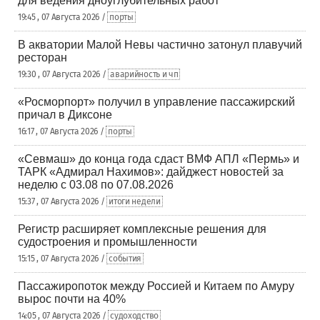
для ведения дноуглубительных работ
19:45 , 07 Августа 2026 /
порты
В акватории Малой Невы частично затонул плавучий
ресторан
19:30 , 07 Августа 2026 /
аварийность и чп
«Росморпорт» получил в управление пассажирский
причал в Диксоне
16:17 , 07 Августа 2026 /
порты
«Севмаш» до конца года сдаст ВМФ АПЛ «Пермь» и
ТАРК «Адмирал Нахимов»: дайджест новостей за
неделю с 03.08 по 07.08.2026
15:37 , 07 Августа 2026 /
итоги недели
Регистр расширяет комплексные решения для
судостроения и промышленности
15:15 , 07 Августа 2026 /
события
Пассажиропоток между Россией и Китаем по Амуру
вырос почти на 40%
14:05 , 07 Августа 2026 /
судоходство