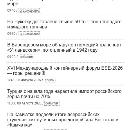
море
09:40 /
судоходство
На Чукотку доставлено свыше 50 тыс. тонн твердого
и жидкого топлива
09:20 /
судоходство
В Баренцевом море обнаружен немецкий транспорт
«Утландсхерн», потопленный в 1942 году
09:00 /
события
XVI Международный контейнерный форум ESE-2026
— горы решений!
17:43 , 08 Августа 2026 /
порты
Турция с начала года нарастила импорт российского
зерна почти на 70%
11:00 , 08 Августа 2026 /
события
На Камчатке подвели итоги всероссийских
студенческих путинных проектов «Сила Востока» и
«Камчатка»