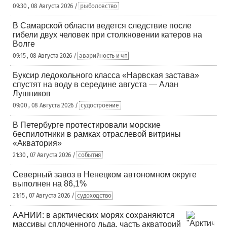
09:30 , 08 Августа 2026 /
рыболовство
В Самарской области ведется следствие после
гибели двух человек при столкновении катеров на
Волге
09:15 , 08 Августа 2026 /
аварийность и чп
Буксир ледокольного класса «Нарвская застава»
спустят на воду в середине августа — Алан
Лушников
09:00 , 08 Августа 2026 /
судостроение
В Петербурге протестировали морские
беспилотники в рамках отраслевой витрины
«Акватория»
21:30 , 07 Августа 2026 /
события
Северный завоз в Ненецком автономном округе
выполнен на 86,1%
21:15 , 07 Августа 2026 /
судоходство
ААНИИ: в арктических морях сохраняются
массивы сплоченного льда, часть акваторий