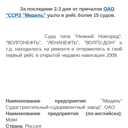
Новости
Продажа флота
Компании
Оборудование
За последние 2-3 дня от причалов
ОАО
Репутация
Изделия
"ССРЗ "Мидель"
ушло в рейс более 15 судов.
Работа
Материалы
Крюинг
Услуги
Журнал
Суда типа "Нижний Новгород",
Реклама
"ВОЛГОНЕФТЬ", "ЛЕНАНЕФТЬ", "ВОЛГО-ДОН" и
т.д. находились на ремонте и отправились в свой
первый рейс в открытой недавно навигации 2009.
Конференции
Флот
Выставки и семинары
Галерея флота
Личности
Форум
Словарь
Отзывы
Все службы
Наименование предприятия
: "Мидель"
Судостроительный-судоремонтный завод", ОАО
Наименование предприятия (по-английски)
:
Midel
Страна
: Россия