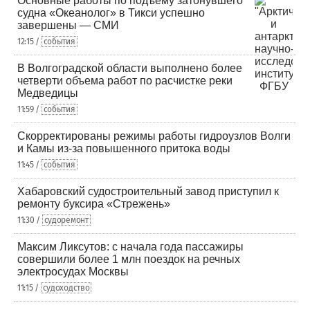
Основные работы по подъему затонувшего
судна «Океанолог» в Тикси успешно
завершены — СМИ
12:15 /
события
В Волгоградской области выполнено более
четверти объема работ по расчистке реки
Медведицы
11:59 /
события
Скорректированы режимы работы гидроузлов Волги
и Камы из-за повышенного притока воды
11:45 /
события
Хабаровский судостроительный завод приступил к
ремонту буксира «Стрежень»
11:30 /
судоремонт
Максим Ликсутов: с начала года пассажиры
совершили более 1 млн поездок на речных
электросудах Москвы
11:15 /
судоходство