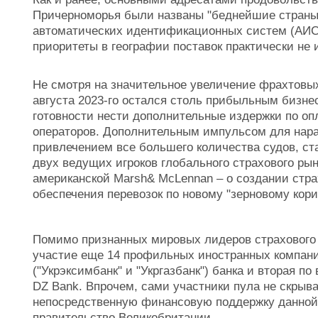
Причерноморья были названы "беднейшие страны"
автоматических идентификационных систем (АИС)
приоритеты в географии поставок практически не
Не смотря на значительное увеличение фрахтовых
августа 2023-го остался столь прибыльным бизне
готовности нести дополнительные издержки по оп
операторов. Дополнительным импульсом для нар
привлечением все большего количества судов, ста
двух ведущих игроков глобального страхового ры
американской Marsh& McLennan – о создании стра
обеспечения перевозок по новому "зерновому кор
Помимо признанных мировых лидеров страхового 
участие еще 14 профильных иностранных компаний
("Укрэксимбанк" и "Укргазбанк") банка и вторая п
DZ Bank. Впрочем, сами участники пула не скрыв
непосредственную финансовую поддержку данной
правительство Великобритании.