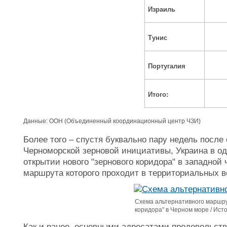
Израиль
Тунис
Португалия
Итого:
Данные: ООН (Объединенный координационный центр ЧЗИ)
Более того
– спустя буквально пару недель посл
Черноморской зерновой инициативы, Украина в о
открытии нового "зернового коридора" в западной 
маршрута которого проходит в территориальных в
Схема альтернативного маршру
коридора" в Черном море / Ист
Как и ранее, основными адресатами продовольств