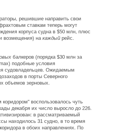
раторы, решившие направить свои
фрахтовым ставкам теперь могут
ждения корпуса судна в $50 млн, плюс
 и возмещения) на
каждый
рейс.
овых
балкеров (порядка $30 млн за
amax) подобные условия
ля судовладельцев. Ожидаемым
дозаходов в порты Северного
ых объемов зерновых.
м коридором" воспользовалось чуть
екады декабря их число выросло до 226.
ктивизирован: в рассматриваемый
сы находилось 31 судно, в то время
 коридора в обоих направлениях. По