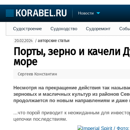
Новости
Судостроение
Судоходство
Судоремонт
События
Пре
Судостроение
Судоходство
Судоремонт
Собы
Судостроение
Торговая площадка
Конфере
20.02.2024
/
авторские статьи
Пульс
Доска объявлений
Выставк
Порты, зерно и качели 
Новости
Продажа флота
Личност
Компании
Оборудование
Словарь
море
Репутация
Изделия
Работа
Материалы
Сергеев Константин
Крюинг
Услуги
Журнал
Несмотря на прекращение действия так называ
Реклама
зерновых и масличных культур из районов Се
продолжается по новым направлениям и даже п
...что порой приводит к неожиданным для инвесто
цепочки последствиям.