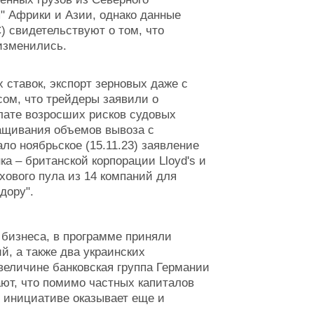
 Африки и Азии, однако данные
 свидетельствуют о том, что
 изменились.
 ставок, экспорт зерновых даже с
сом, что трейдеры заявили о
лате возросших рисков судовых
ащивания объемов вывоза с
ло ноябрьское (15.11.23) заявление
нка
– британской корпорации Lloyd's и
хового пула из 14 компаний для
идору".
бизнеса, в программе приняли
, а также два украинских
о величине банковская группа Германии
ают, что помимо частных капиталов
 инициативе оказывает еще и