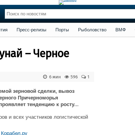
сс-релизы
Порты
Рыболовство
ВМФ
Образование
Яхт
тия
Пресс-релизы
Порты
Рыболовство
ВМФ
нции
Флот
и и семинары
Галерея флота
Дунай – Черное
и
Форум
Отзывы
Все службы
6 мин
596
1
емой зерновой сделки, вывоз
верного Причерноморья
роявляет тенденцию к росту...
ров и всех участников логистической