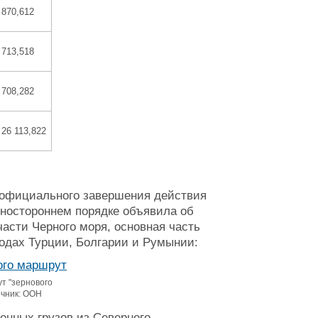
870,612
713,518
708,282
26 113,822
е официального завершения действия
дностороннем порядке объявила об
части Черного моря, основная часть
одах Турции, Болгарии и Румынии:
т "зернового
очник: ООН
енных грузов из Северного