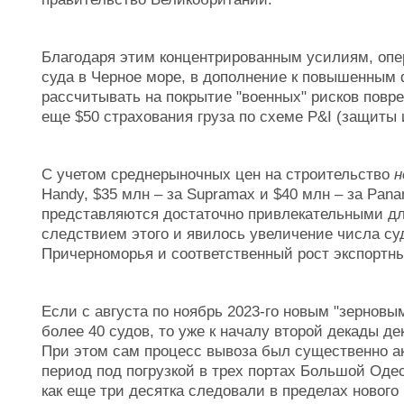
Благодаря этим концентрированным усилиям, опе
суда в Черное море, в дополнение к повышенным 
рассчитывать на покрытие "военных" рисков повре
еще $50 страхования груза по схеме P&I (защиты
С учетом среднерыночных цен на строительство
н
Handy, $35 млн – за Supramax и $40 млн – за Pan
представляются достаточно привлекательными д
следствием этого и явилось увеличение числа су
Причерноморья и соответственный рост экспортн
Если с августа по ноябрь 2023-го новым "зерновы
более 40 судов, то уже к началу второй декады д
При этом сам процесс вывоза был существенно а
период под погрузкой в трех портах Большой Одес
как еще три десятка следовали в пределах нового