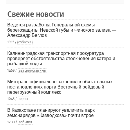
Свежие новости
Ведется разработка Генеральной схемы
берегозащиты Невской губы и Финского залива —
Александр Беглов
13:15 /
события
Калининградская транспортная прокуратура
проверяет обстоятельства столкновения катера и
рыбацкой лодки
12:59 /
аварийность и чп
Минтранс официально закрепил в обязательных
постановлениях порта Восточный рейдовый
перегрузочный комплекс
12:45 /
порты
В Казахстане планируют увеличить парк
земснарядов «Казводхоза» почти втрое
12:30 /
события