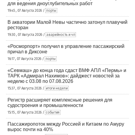
для ведения дноуглубительных работ
19:45 , 07 Августа 2026 /
порты
В акватории Малой Невы частично затонул плавучий
ресторан
19:30 , 07 Августа 2026 /
аварийность и чп
«Росморпорт» получил в управление пассажирский
причал в Диксоне
16:17 , 07 Августа 2026 /
порты
«Севмаш» до конца года сдаст ВМФ АПЛ «Пермь» и
ТАРК «Адмирал Нахимов»: дайджест новостей за
неделю с 03.08 по 07.08.2026
15:37 , 07 Августа 2026 /
итоги недели
Регистр расширяет комплексные решения для
судостроения и промышленности
15:15 , 07 Августа 2026 /
события
Пассажиропоток между Россией и Китаем по Амуру
вырос почти на 40%