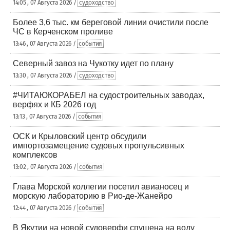
14:05 , 07 Августа 2026 /
судоходство
Более 3,6 тыс. км береговой линии очистили после
ЧС в Керченском проливе
13:46 , 07 Августа 2026 /
события
Северный завоз на Чукотку идет по плану
13:30 , 07 Августа 2026 /
судоходство
#ЧИТАЮКОРАБЕЛ на судостроительных заводах,
верфях и КБ 2026 год
13:13 , 07 Августа 2026 /
события
ОСК и Крыловский центр обсудили
импортозамещение судовых пропульсивных
комплексов
13:02 , 07 Августа 2026 /
события
Глава Морской коллегии посетил авианосец и
морскую лабораторию в Рио-де-Жанейро
12:44 , 07 Августа 2026 /
события
В Якутии на новой судоверфи спущена на воду