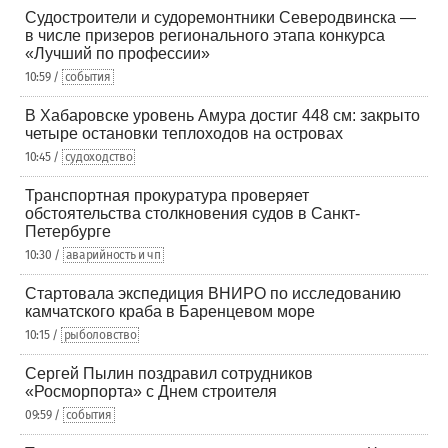
Судостроители и судоремонтники Северодвинска —
в числе призеров регионального этапа конкурса
«Лучший по профессии»
10:59 /
события
В Хабаровске уровень Амура достиг 448 см: закрыто
четыре остановки теплоходов на островах
10:45 /
судоходство
Транспортная прокуратура проверяет
обстоятельства столкновения судов в Санкт-
Петербурге
10:30 /
аварийность и чп
Стартовала экспедиция ВНИРО по исследованию
камчатского краба в Баренцевом море
10:15 /
рыболовство
Сергей Пылин поздравил сотрудников
«Росморпорта» с Днем строителя
09:59 /
события