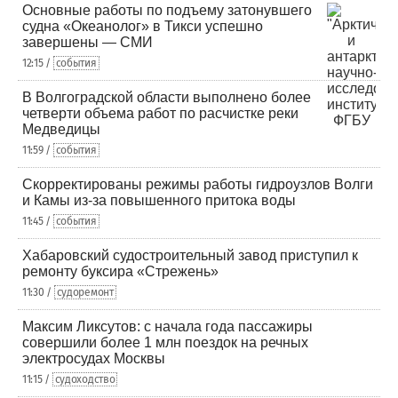
Основные работы по подъему затонувшего
судна «Океанолог» в Тикси успешно
завершены — СМИ
12:15 /
события
В Волгоградской области выполнено более
четверти объема работ по расчистке реки
Медведицы
11:59 /
события
Скорректированы режимы работы гидроузлов Волги
и Камы из-за повышенного притока воды
11:45 /
события
Хабаровский судостроительный завод приступил к
ремонту буксира «Стрежень»
11:30 /
судоремонт
Максим Ликсутов: с начала года пассажиры
совершили более 1 млн поездок на речных
электросудах Москвы
11:15 /
судоходство