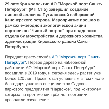
Новости
Продажа флота
29 октября коллектив АО "Морской порт Санкт-
Компании
Оборудование
Петербург" (МП СПб) завершил создание
Репутация
Изделия
липовой аллеи на Путиловской набережной
Работа
Материалы
Канонерского острова. Мероприятие прошло в
Крюинг
Услуги
рамках ежегодной экологической акции
Журнал
портовиков "Чистый остров" при поддержке
Реклама
отдела благоустройства и дорожного хозяйства
администрации Кировского района Санкт-
Петербурга.
Конференции
Флот
Выставки и семинары
Галерея флота
Передает пресс-служба
АО "Морской порт Санкт-
Личности
Форум
Петербург"
. Первое дерево на набережной
работники АО "Морской порт Санкт-Петербург"
Словарь
Отзывы
посадили в 2019 году, и сегодня здесь растет уже
Все службы
более 120 лип. Проект стал успешным в том числе
благодаря участию специалистов Садово-
паркового предприятия "Нарвское", под контролем
которых на протяжении трёх лет портовики
проводили озеленение.