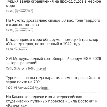
Турция ввела ограничения на проход судов в Черное
море
09:40 /
судоходство
На Чукотку доставлено свыше 50 тыс. тонн твердого
и жидкого топлива
09:20 /
судоходство
В Баренцевом море обнаружен немецкий транспорт
«Утландсхерн», потопленный в 1942 году
09:00 /
события
XVI Международный контейнерный форум ESE-2026
— горы решений!
17:43 , 08 Августа 2026 /
порты
Турция с начала года нарастила импорт российского
зерна почти на 70%
11:00 , 08 Августа 2026 /
события
На Камчатке подвели итоги всероссийских
студенческих путинных проектов «Сила Востока» и
«Камчатка»