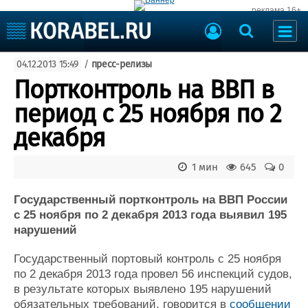
реклама 16+
Судостроение
04.12.2013 15:49
/
пресс-релизы
Судоходство
Судоремонт
Портконтроль на ВВП в
События
Пресс-релизы
период с 25 ноября по 2
Порты
Рыболовство
декабря
ВМФ
Образование
Яхты и катера
1 мин
645
0
Еще
Государственный портконтроль на ВВП России
Судостроение
Торговая площадка
с 25 ноября по 2 декабря 2013 года выявил 195
Пульс
Доска объявлений
нарушений
Новости
Продажа флота
Компании
Оборудование
Государственный портовый контроль с 25 ноября
Репутация
Изделия
по 2 декабря 2013 года провел 56 инспекций судов,
Работа
Материалы
в результате которых выявлено 195 нарушений
Крюинг
Услуги
обязательных требований, говорится в
сообщении