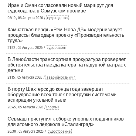
Иран и Оман согласовали новый маршрут для
судоходства в Ормузском проливе
06:19 , 06 Августа 2026 /
судоходство
Камчатская верфь «Рем-Нова ДВ» модернизирует
процессы благодаря проекту «Производительность
труда»
21:22 , 05 Августа 2026 /
судоремонт
В Ленобласти транспортная прокуратура проверяет
обстоятельства наезда катера на надувной матрас с
детьми
21:15 , 05 Августа 2026 /
аварийность и чп
В порту Шахтерск до конца года завершат
оборудование всех точек перегрузки системами
аспирации угольной пыли
20:45 , 05 Августа 2026 /
порты
Севмаш приступил к сборке упорных подшипников
для атомного ледокола «Сталинград»
20:30 , 05 Августа 2026 /
судостроение