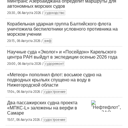
Минтранс Азербайджана определит маршруты для
автономных морских судов
20:30 , 06 Августа 2026 /
судоходство
Корабельная ударная группа Балтийского флота
уничтожила беспилотники условного противника на
морском учении
20:15 , 06 Августа 2026 /
вмф
Научные суда «Эколог» и «Посейдон» Карельского
центра РАН выйдут в экспедиции осенью 2026 года
20:00 , 06 Августа 2026 /
судоремонт
«Метеор» пополнил флот: восьмое судно на
подводных крыльях спущено на воду в
Нижегородской области
17:04 , 06 Августа 2026 /
судостроение
Два пассажирских судна проекта
«МПКС-L» заложены на верфи в
Самаре
15:57 , 06 Августа 2026 /
судостроение