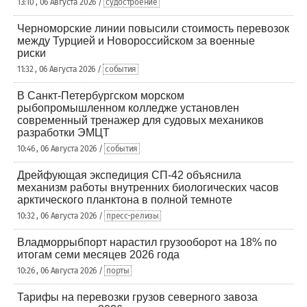
13:10 , 06 Августа 2026 /
судостроение
Черноморские линии повысили стоимость перевозок
между Турцией и Новороссийском за военные
риски
11:32 , 06 Августа 2026 /
события
В Санкт-Петербургском морском
рыбопромышленном колледже установлен
современный тренажер для судовых механиков
разработки ЭМЦТ
10:46 , 06 Августа 2026 /
события
Дрейфующая экспедиция СП-42 объяснила
механизм работы внутренних биологических часов
арктического планктона в полной темноте
10:32 , 06 Августа 2026 /
пресс-релизы
Владморрыбпорт нарастил грузооборот на 18% по
итогам семи месяцев 2026 года
10:26 , 06 Августа 2026 /
порты
Тарифы на перевозки грузов северного завоза