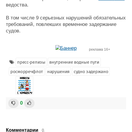
ведоства.
Журнал
Реклама
В том числе 9 серьезных нарушений обязательных
требований, повлекших временное задержание
Конференции
Флот
судов.
Выставки и семинары
Галерея флота
Личности
Форум
реклама 16+
Словарь
Отзывы
Все службы
пресс-релизы
внутренние водные пути
росморречфлот
нарушения
судно задержано
0
Комментарии
0.