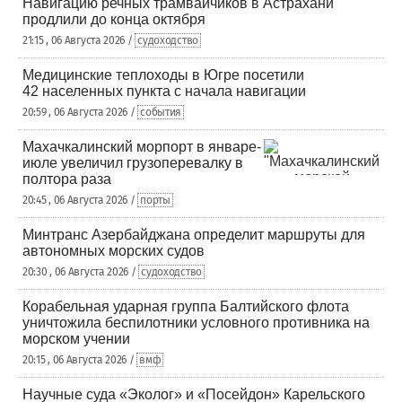
Навигацию речных трамвайчиков в Астрахани
продлили до конца октября
21:15 , 06 Августа 2026 /
судоходство
Медицинские теплоходы в Югре посетили
42 населенных пункта с начала навигации
20:59 , 06 Августа 2026 /
события
Махачкалинский морпорт в январе-
июле увеличил грузоперевалку в
полтора раза
20:45 , 06 Августа 2026 /
порты
Минтранс Азербайджана определит маршруты для
автономных морских судов
20:30 , 06 Августа 2026 /
судоходство
Корабельная ударная группа Балтийского флота
уничтожила беспилотники условного противника на
морском учении
20:15 , 06 Августа 2026 /
вмф
Научные суда «Эколог» и «Посейдон» Карельского