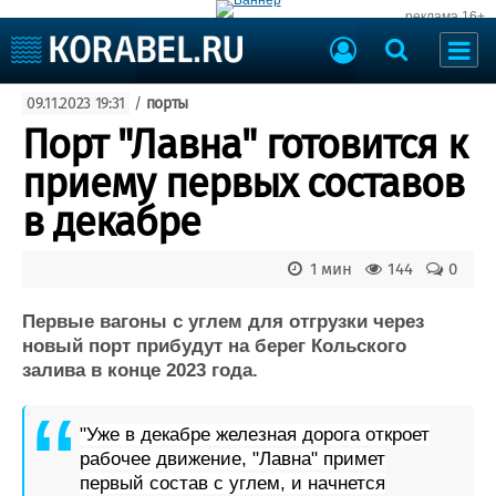
реклама 16+
Судостроение
09.11.2023 19:31
/
порты
Судоходство
Судоремонт
Порт "Лавна" готовится к
События
Пресс-релизы
приему первых составов
Порты
Рыболовство
в декабре
ВМФ
Образование
Яхты и катера
1 мин
144
0
Еще
Первые вагоны с углем для отгрузки через
Судостроение
Торговая площадка
новый порт прибудут на берег Кольского
Пульс
Доска объявлений
залива в конце 2023 года.
Новости
Продажа флота
Компании
Оборудование
"Уже в декабре железная дорога откроет
Репутация
Изделия
рабочее движение, "Лавна" примет
Работа
Материалы
первый состав с углем, и начнется
Крюинг
Услуги