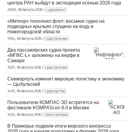
центра РАН выйдут в экспедиции осенью 2026 года
20:00 , 06 Августа 2026 /
судоремонт
«Метеор» пополнил флот: восьмое судно на
подводных крыльях спущено на воду в
Нижегородской области
17:04 , 06 Августа 2026 /
судостроение
Два пассажирских судна проекта
«МПКС-L» заложены на верфи в
Самаре
15:57 , 06 Августа 2026 /
судостроение
Севморпуть изменит мировую логистику и экономику
— Цыбульский
14:19 , 06 Августа 2026 /
судоходство
Пользователи КОМПАС-3D встретятся на
фестивале KOMPAScon 6.0 в Москве
14:15 , 06 Августа 2026 /
пресс-релизы
В Приморье подвели итоги морского конгресса
2026 года и начали подготовку к форуму 2028 года