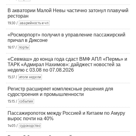
В акватории Малой Невы частично затонул плавучий
ресторан
19:30 /
аварийность и чп
«Росморпорт» получил в управление пассажирский
причал в Диксоне
16:17 /
порты
«Севмаш» до конца года сдаст ВМФ АПЛ «Пермь» и
ТАРК «Адмирал Нахимов»: дайджест новостей за
неделю с 03.08 по 07.08.2026
15:37 /
итоги недели
Регистр расширяет комплексные решения для
судостроения и промышленности
15:15 /
события
Пассажиропоток между Россией и Китаем по Амуру
вырос почти на 40%
14:05 /
судоходство