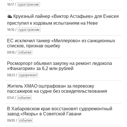
10:17 /
судостроение
🛳️ Круизный лайнер «Виктор Астафьев» для Енисея
приступил к ходовым испытаниям на Неве
10:10 /
судостроение
ЕС исключил танкер «Миллерово» из санкционных
списков, признав ошибку
09:16 /
события
Росморпорт объявил закупку на ремонт ледокола
«Фанагория» за 6,2 млн рублей
08:23 /
судоремонт
Житель ХМАО оштрафован за перевозку
пассажиров на судне без освидетельствования
07:41 /
события
В Хабаровском крае восстановят судоремонтный
завод «Якорь» в Советской Гавани
06:50 /
события