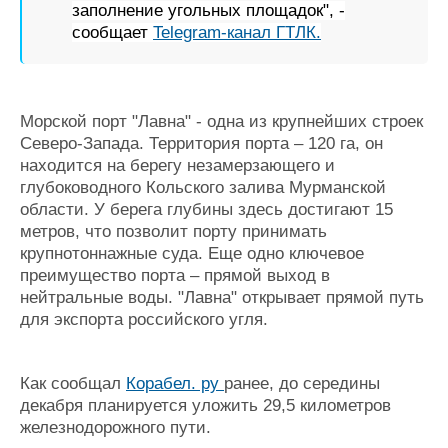
заполнение угольных площадок", -
Журнал
сообщает
Telegram-канал ГТЛК.
Реклама
Конференции
Флот
Морской порт "Лавна" - одна из крупнейших строек
Выставки и семинары
Галерея флота
Северо-Запада. Территория порта – 120 га, он
Личности
Форум
находится на берегу незамерзающего и
Словарь
Отзывы
глубоководного Кольского залива Мурманской
Все службы
области. У берега глубины здесь достигают 15
метров, что позволит порту принимать
крупнотоннажные суда. Еще одно ключевое
преимущество порта – прямой выход в
нейтральные воды. "Лавна" открывает прямой путь
для экспорта российского угля.
Как сообщал
Корабел. ру
ранее, до середины
декабря планируется уложить 29,5 километров
железнодорожного пути.