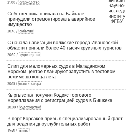
21:00 /
судоходство
Собственника причала на Байкале
принудили отремонтировать аварийное
имущество
20:45 /
события
С начала навигации волжские города Ивановской
области приняли более 40 тысяч круизных туристов
20:30 /
судоходство
Слип для маломерных судов в Магаданском
морском центре планируют запустить в тестовом
режиме до конца лета
20:15 /
яхты и катера
Кыргызстан получил Кодекс торгового
мореплавания с регистрацией судов в Бишкеке
20:00 /
судоходство
В порт Корсаков прибыл специализированный флот
для ведения дноуглубительных работ
19:45 /
порты