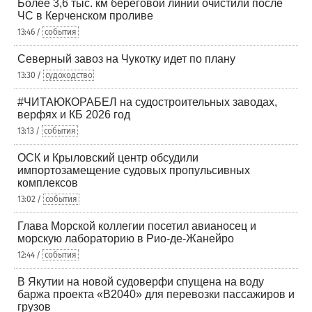
Более 3,6 тыс. км береговой линии очистили после
ЧС в Керченском проливе
13:46 /
события
Северный завоз на Чукотку идет по плану
13:30 /
судоходство
#ЧИТАЮКОРАБЕЛ на судостроительных заводах,
верфях и КБ 2026 год
13:13 /
события
ОСК и Крыловский центр обсудили
импортозамещение судовых пропульсивных
комплексов
13:02 /
события
Глава Морской коллегии посетил авианосец и
морскую лабораторию в Рио-де-Жанейро
12:44 /
события
В Якутии на новой судоверфи спущена на воду
баржа проекта «В2040» для перевозки пассажиров и
грузов