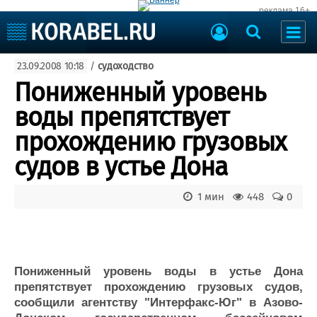
реклама 16+
Судостроение
23.09.2008 10:18
/
судоходство
Судоходство
Судоремонт
Пониженный уровень
События
Пресс-релизы
воды препятствует
Порты
Рыболовство
прохождению грузовых
ВМФ
Образование
судов в устье Дона
Яхты и катера
Еще
1 мин
448
0
Судостроение
Торговая площадка
Пульс
Доска объявлений
Новости
Продажа флота
Компании
Оборудование
Пониженный уровень воды в устье Дона
Репутация
Изделия
препятствует прохождению грузовых судов,
Работа
Материалы
сообщили агентству "Интерфакс-Юг" в Азово-
Крюинг
Услуги