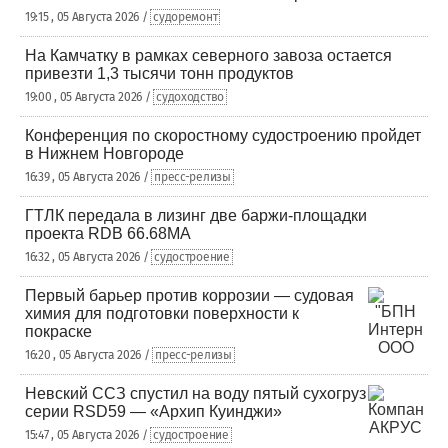
19:15 , 05 Августа 2026 /
судоремонт
На Камчатку в рамках северного завоза остается
привезти 1,3 тысячи тонн продуктов
19:00 , 05 Августа 2026 /
судоходство
Конференция по скоростному судостроению пройдет
в Нижнем Новгороде
16:39 , 05 Августа 2026 /
пресс-релизы
ГТЛК передала в лизинг две баржи-площадки
проекта RDB 66.68МА
16:32 , 05 Августа 2026 /
судостроение
Первый барьер против коррозии — судовая
химия для подготовки поверхности к
покраске
16:20 , 05 Августа 2026 /
пресс-релизы
Невский ССЗ спустил на воду пятый сухогруз
серии RSD59 — «Архип Куинджи»
15:47 , 05 Августа 2026 /
судостроение