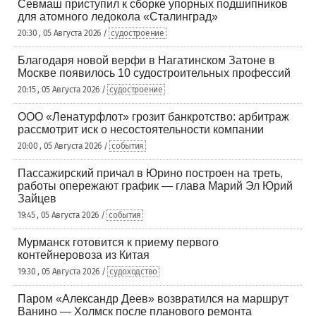
Севмаш приступил к сборке упорных подшипников
для атомного ледокола «Сталинград»
20:30 , 05 Августа 2026 /
судостроение
Благодаря новой верфи в Нагатинском Затоне в
Москве появилось 10 судостроительных профессий
20:15 , 05 Августа 2026 /
судостроение
ООО «Ленатурфлот» грозит банкротство: арбитраж
рассмотрит иск о несостоятельности компании
20:00 , 05 Августа 2026 /
события
Пассажирский причал в Юрино построен на треть,
работы опережают график — глава Марий Эл Юрий
Зайцев
19:45 , 05 Августа 2026 /
события
Мурманск готовится к приему первого
контейнеровоза из Китая
19:30 , 05 Августа 2026 /
судоходство
Паром «Александр Деев» возвратился на маршрут
Ванино — Холмск после планового ремонта