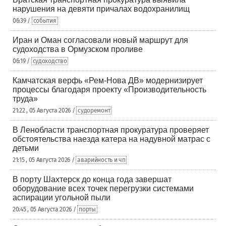
нарушения на девяти причалах водохранилищ
06:39 /
события
Иран и Оман согласовали новый маршрут для
судоходства в Ормузском проливе
06:19 /
судоходство
Камчатская верфь «Рем-Нова ДВ» модернизирует
процессы благодаря проекту «Производительность
труда»
21:22 , 05 Августа 2026 /
судоремонт
В Ленобласти транспортная прокуратура проверяет
обстоятельства наезда катера на надувной матрас с
детьми
21:15 , 05 Августа 2026 /
аварийность и чп
В порту Шахтерск до конца года завершат
оборудование всех точек перегрузки системами
аспирации угольной пыли
20:45 , 05 Августа 2026 /
порты