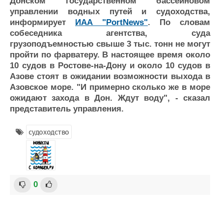
Донском государственном бассейновом
Журнал
управлении водных путей и судоходства,
Реклама
информирует
ИАА "PortNews"
. По словам
собеседника агентства, суда
грузоподъемностью свыше 3 тыс. тонн не могут
Конференции
Флот
пройти по фарватеру. В настоящее время около
Выставки и семинары
Галерея флота
10 судов в Ростове-на-Дону и около 10 судов в
Личности
Форум
Азове стоят в ожидании возможности выхода в
Словарь
Отзывы
Азовское море. "И примерно сколько же в море
ожидают захода в Дон. Ждут воду", - сказал
Все службы
представитель управления.
судоходство
0