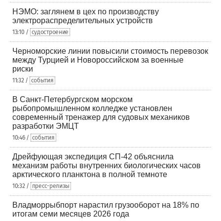
НЭМО: заглянем в цех по производству
электрораспределительных устройств
13:10 /
судостроение
Черноморские линии повысили стоимость перевозок
между Турцией и Новороссийском за военные
риски
11:32 /
события
В Санкт-Петербургском морском
рыбопромышленном колледже установлен
современный тренажер для судовых механиков
разработки ЭМЦТ
10:46 /
события
Дрейфующая экспедиция СП-42 объяснила
механизм работы внутренних биологических часов
арктического планктона в полной темноте
10:32 /
пресс-релизы
Владморрыбпорт нарастил грузооборот на 18% по
итогам семи месяцев 2026 года