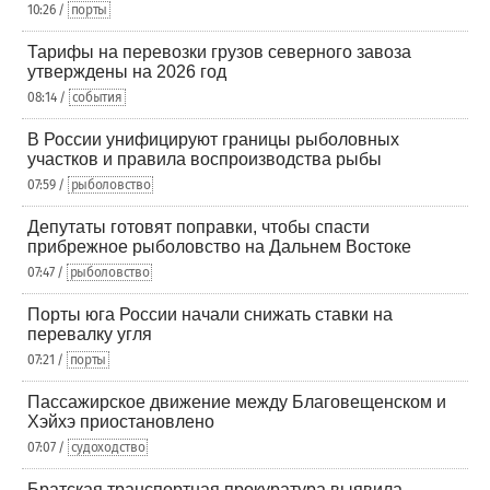
10:26 /
порты
Тарифы на перевозки грузов северного завоза
утверждены на 2026 год
08:14 /
события
В России унифицируют границы рыболовных
участков и правила воспроизводства рыбы
07:59 /
рыболовство
Депутаты готовят поправки, чтобы спасти
прибрежное рыболовство на Дальнем Востоке
07:47 /
рыболовство
Порты юга России начали снижать ставки на
перевалку угля
07:21 /
порты
Пассажирское движение между Благовещенском и
Хэйхэ приостановлено
07:07 /
судоходство
Братская транспортная прокуратура выявила