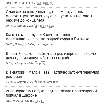
20:30 , 07 Августа 2026 /
судоходство
Слип для маломерных судов в Магаданском
морском центре планируют запустить в тестовом
режиме до конца лета
20:15 , 07 Августа 2026 /
яхты и катера
Кыргызстан получил Кодекс торгового
мореплавания с регистрацией судов в Бишкеке
20:00 , 07 Августа 2026 /
судоходство
В порт Корсаков прибыл специализированный флот
для ведения дноуглубительных работ
19:45 , 07 Августа 2026 /
порты
В акватории Малой Невы частично затонул плавучий
ресторан
19:30 , 07 Августа 2026 /
аварийность и чп
«Росморпорт» получил в управление пассажирский
причал в Диксоне
16:17 , 07 Августа 2026 /
порты