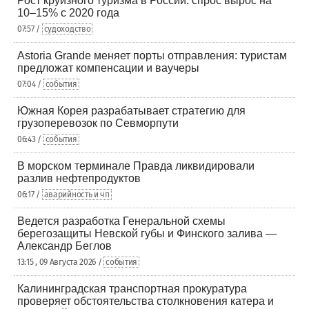
Рост круизного туризма в России: спрос вырос на
10–15% с 2020 года
07:57 /
судоходство
Astoria Grande меняет порты отправления: туристам
предложат компенсации и ваучеры
07:04 /
события
Южная Корея разрабатывает стратегию для
грузоперевозок по Севморпути
06:43 /
события
В морском терминале Правда ликвидировали
разлив нефтепродуктов
06:17 /
аварийность и чп
Ведется разработка Генеральной схемы
берегозащиты Невской губы и Финского залива —
Александр Беглов
13:15 , 09 Августа 2026 /
события
Калининградская транспортная прокуратура
проверяет обстоятельства столкновения катера и