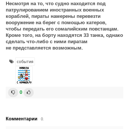
Несмотря на то, что судно находится под
Журнал
патрулированием иностранных военных
Реклама
кораблей, пираты намерены перевезти
вооружение на берег с помощью катеров,
чтобы передать его сомалийским повстанцам.
Конференции
Флот
Кроме того, на борту находятся 33 танка, однако
Выставки и семинары
Галерея флота
сделать что-либо с ними пиратам
Личности
Форум
не представляется возможным.
Словарь
Отзывы
Все службы
события
0
Комментарии
0.