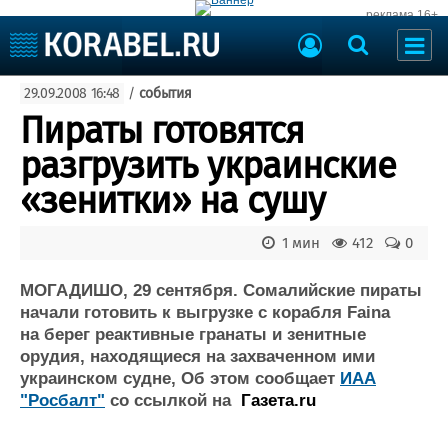
реклама 16+
Судостроение
29.09.2008 16:48
/
события
Судоходство
Судоремонт
Пираты готовятся
События
Пресс-релизы
разгрузить украинские
Порты
Рыболовство
«зенитки» на сушу
ВМФ
Образование
Яхты и катера
1 мин
412
0
Еще
МОГАДИШО, 29 сентября. Сомалийские пираты
Судостроение
Торговая площадка
начали готовить к выгрузке с корабля Faina
Пульс
Доска объявлений
на берег реактивные гранаты и зенитные
Новости
Продажа флота
орудия, находящиеся на захваченном ими
Компании
Оборудование
украинском судне, Об этом сообщает
ИАА
Репутация
Изделия
"Росбалт"
со ссылкой на
Газета.ru
Работа
Материалы
Крюинг
Услуги