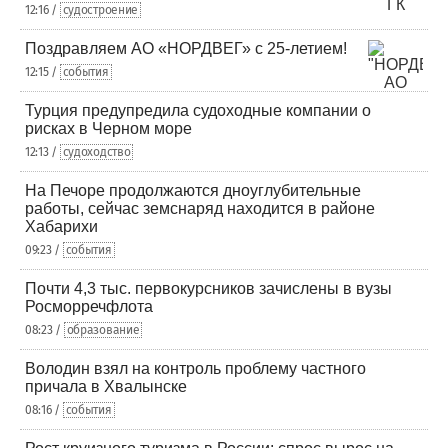
12:16 /
судостроение
Поздравляем АО «НОРДВЕГ» с 25-летием!
12:15 /
события
Турция предупредила судоходные компании о
рисках в Черном море
12:13 /
судоходство
На Печоре продолжаются дноуглубительные
работы, сейчас земснаряд находится в районе
Хабарихи
09:23 /
события
Почти 4,3 тыс. первокурсников зачислены в вузы
Росморречфлота
08:23 /
образование
Володин взял на контроль проблему частного
причала в Хвалынске
08:16 /
события