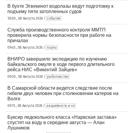
В бухте Эгвекинот водолазы ведут подготовку к
подъему пяти затопленных судов
10:00 , 08 Августа 2026 /
события
Служба производственного контроля ММТП
проверила нормы безопасности при работе на
причалах
09:45 , 08 Августа 2026 /
порты
ВНИРО завершило экспедицию по изучению
байкальского омуля в ходе первого длительного
рейса НИС «Викентий Зайцев»
09:30 , 08 Августа 2026 /
рыболовство
В Самарской области ведется следствие после
гибели двух человек при столкновении катеров на
Волге
09:15 , 08 Августа 2026 /
аварийность и чп
Буксир ледокольного класса «Нарвская застава»
спустят на воду в середине августа — Алан
Лушников