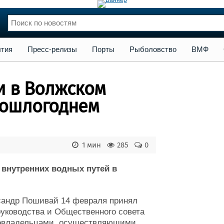
сс-релизы
Порты
Рыболовство
ВМФ
Образование
Яхт
тия
Пресс-релизы
Порты
Рыболовство
ВМФ
нции
Флот
и и семинары
Галерея флота
и в Волжском
и
Форум
Отзывы
рошлогоднем
Все службы
1 мин
285
0
внутренних водных путей в
сандр Пошивай 14 февраля принял
уководства и Общественного совета
довладельцами, осуществляющими