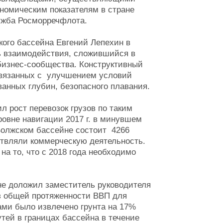
номическим показателям в стране
жба Росморречфлота.
ого бассейна Евгений Лепехин в
ь взаимодействия, сложившийся в
бизнес-сообщества. Конструктивный
связанных с улучшением условий
ванных глубин, безопасного плавания.
л рост перевозок грузов по таким
ровне навигации 2017 г. в минувшем
 Волжском бассейне состоит 4266
твляли коммерческую деятельность.
а то, что с 2018 года необходимо
не доложил заместитель руководителя
з общей протяженности ВВП для
ми было извлечено грунта на 17%
утей в границах бассейна в течение