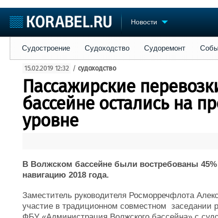
Новости
Судостроение
Судоходство
Судоремонт
События
Пре
Судостроение
Судоходство
Судоремонт
Собы
Судостроение
Торговая площадка
Конфере
15.02.2019 12:32
/
судоходство
Пульс
Доска объявлений
Выставк
Пассажирские перевозк
Новости
Продажа флота
Личност
Компании
Оборудование
Словарь
бассейне остались на п
Репутация
Изделия
уровне
Работа
Материалы
Крюинг
Услуги
Журнал
Реклама
В Волжском бассейне были востребованы 45% 
навигацию 2018 года.
Заместитель руководителя Росморречфлота Алек
участие в традиционном совместном заседании р
ФБУ «Администрация Волжского бассейна» с су