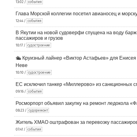
13:02 /
события
Глава Морской коллегии посетил авианосец и морс
12:44 /
события
В Якутии на новой судоверфи спущена на воду барж
пассажиров и грузов
10:17 /
судостроение
🛳️ Круизный лайнер «Виктор Астафьев» для Енисея
Неве
10:10 /
судостроение
ЕС исключил танкер «Миллерово» из санкционных с
09:16 /
события
Росморпорт объявил закупку на ремонт ледокола «Ф
08:23 /
судоремонт
Житель ХМАО оштрафован за перевозку пассажиров 
07:41 /
события