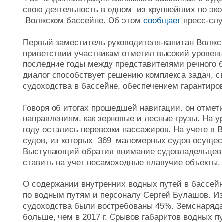
свою деятельность в одном из крупнейших по эко
Волжском бассейне. Об этом
сообщает
пресс-слу
Первый заместитель руководителя-капитан Волжск
приветствии участникам отметил высокий уровен
последние годы между представителями речного 
диалог способствует решению комплекса задач, 
судоходства в бассейне, обеспечением гарантиро
Говоря об итогах прошедшей навигации, он отмети
направлениям, как зерновые и лесные грузы. На у
году остались перевозки пассажиров. На учете в
судов, из которых 369 маломерных судов осущес
Выступающий обратил внимание судовладельцев н
ставить на учет несамоходные плавучие объекты.
О содержании внутренних водных путей в бассей
по водным путям и персоналу Сергей Булашов. И
судоходства были востребованы 45%. Земснаряда
больше, чем в 2017 г. Срывов габаритов водных п