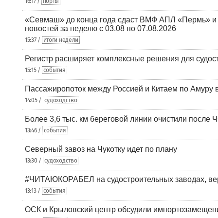
16:17 /
порты
«Севмаш» до конца года сдаст ВМФ АПЛ «Пермь» и
новостей за неделю с 03.08 по 07.08.2026
15:37 /
итоги недели
Регистр расширяет комплексные решения для судо
15:15 /
события
Пассажиропоток между Россией и Китаем по Амуру 
14:05 /
судоходство
Более 3,6 тыс. км береговой линии очистили после 
13:46 /
события
Северный завоз на Чукотку идет по плану
13:30 /
судоходство
#ЧИТАЮКОРАБЕЛ на судостроительных заводах, вер
13:13 /
события
ОСК и Крыловский центр обсудили импортозамещен