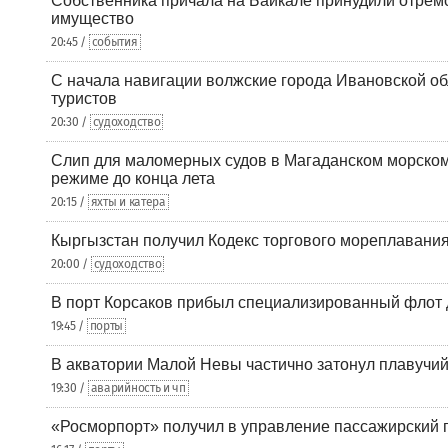
Собственника причала на Байкале принудили отрем
имущество
20:45 /
события
С начала навигации волжские города Ивановской об
туристов
20:30 /
судоходство
Слип для маломерных судов в Магаданском морском 
режиме до конца лета
20:15 /
яхты и катера
Кыргызстан получил Кодекс торгового мореплавания
20:00 /
судоходство
В порт Корсаков прибыл специализированный флот 
19:45 /
порты
В акватории Малой Невы частично затонул плавучий
19:30 /
аварийность и чп
«Росморпорт» получил в управление пассажирский 