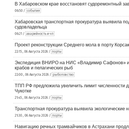
В Хабаровском крае восстановят судоремонтный за
06:50 /
события
Хабаровская транспортная прокуратура выявила по
судовладельца
06:21 /
аварийность и чп
Проект реконструкции Среднего мола в порту Корса
22:15 , 06 Августа 2026 /
порты
Экспедиция ВНИРО на НИС «Владимир Сафонов» и
крабов и пелагических рыб
22:00 , 06 Августа 2026 /
рыболовство
ТПП РФ предложила увеличить лимит численности д
Чукотке
21:45 , 06 Августа 2026 /
порты
Транспортная прокуратура выявила экологические 
21:30 , 06 Августа 2026 /
порты
Навигацию речных трамвайчиков в Астрахани продл