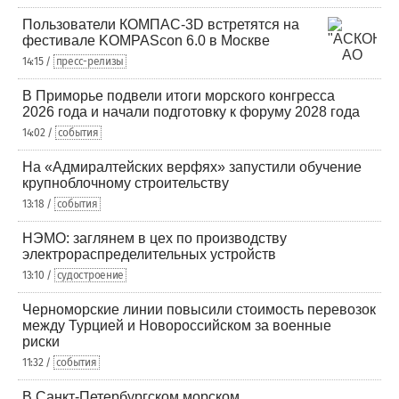
Пользователи КОМПАС-3D встретятся на
фестивале KOMPAScon 6.0 в Москве
14:15 /
пресс-релизы
В Приморье подвели итоги морского конгресса
2026 года и начали подготовку к форуму 2028 года
14:02 /
события
На «Адмиралтейских верфях» запустили обучение
крупноблочному строительству
13:18 /
события
НЭМО: заглянем в цех по производству
электрораспределительных устройств
13:10 /
судостроение
Черноморские линии повысили стоимость перевозок
между Турцией и Новороссийском за военные
риски
11:32 /
события
В Санкт-Петербургском морском