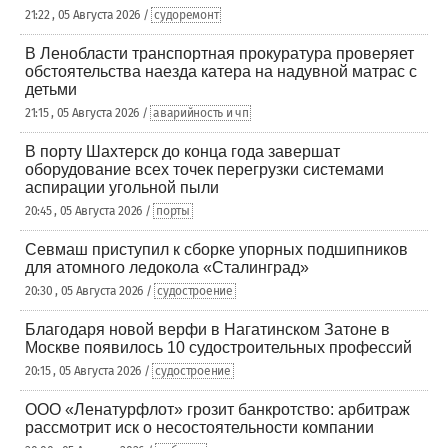
21:22 , 05 Августа 2026 /
судоремонт
В Ленобласти транспортная прокуратура проверяет
обстоятельства наезда катера на надувной матрас с
детьми
21:15 , 05 Августа 2026 /
аварийность и чп
В порту Шахтерск до конца года завершат
оборудование всех точек перегрузки системами
аспирации угольной пыли
20:45 , 05 Августа 2026 /
порты
Севмаш приступил к сборке упорных подшипников
для атомного ледокола «Сталинград»
20:30 , 05 Августа 2026 /
судостроение
Благодаря новой верфи в Нагатинском Затоне в
Москве появилось 10 судостроительных профессий
20:15 , 05 Августа 2026 /
судостроение
ООО «Ленатурфлот» грозит банкротство: арбитраж
рассмотрит иск о несостоятельности компании