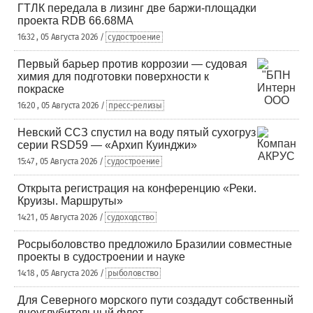
ГТЛК передала в лизинг две баржи-площадки
проекта RDB 66.68МА
16:32 , 05 Августа 2026 /
судостроение
Первый барьер против коррозии — судовая
химия для подготовки поверхности к
покраске
16:20 , 05 Августа 2026 /
пресс-релизы
Невский ССЗ спустил на воду пятый сухогруз
серии RSD59 — «Архип Куинджи»
15:47 , 05 Августа 2026 /
судостроение
Открыта регистрация на конференцию «Реки.
Круизы. Маршруты»
14:21 , 05 Августа 2026 /
судоходство
Росрыболовство предложило Бразилии совместные
проекты в судостроении и науке
14:18 , 05 Августа 2026 /
рыболовство
Для Северного морского пути создадут собственный
дноуглубительный флот