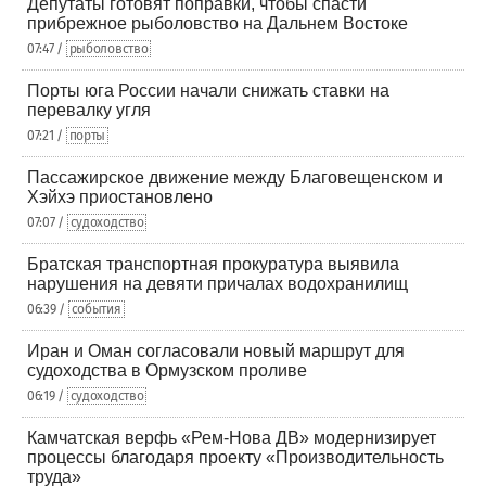
Депутаты готовят поправки, чтобы спасти
прибрежное рыболовство на Дальнем Востоке
07:47 /
рыболовство
Порты юга России начали снижать ставки на
перевалку угля
07:21 /
порты
Пассажирское движение между Благовещенском и
Хэйхэ приостановлено
07:07 /
судоходство
Братская транспортная прокуратура выявила
нарушения на девяти причалах водохранилищ
06:39 /
события
Иран и Оман согласовали новый маршрут для
судоходства в Ормузском проливе
06:19 /
судоходство
Камчатская верфь «Рем-Нова ДВ» модернизирует
процессы благодаря проекту «Производительность
труда»