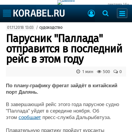
реклама 16+
Судостроение
01.11.2018 13:03
/
судоходство
Судоходство
Судоремонт
Парусник "Паллада"
События
Пресс-релизы
отправится в последний
Порты
Рыболовство
рейс в этом году
ВМФ
Образование
Яхты и катера
1 мин
500
0
Еще
По плану-графику фрегат зайдёт в китайский
Судостроение
Торговая площадка
порт Далянь.
Пульс
Доска объявлений
Новости
Продажа флота
В завершающий рейс этого года парусное судно
Компании
Оборудование
"Паллада" уйдет в середине ноября. Об
Репутация
Изделия
этом
сообщает
пресс-служба Дальрыбвтуза.
Работа
Материалы
Крюинг
Услуги
Плавательную практику пройдут курсанты