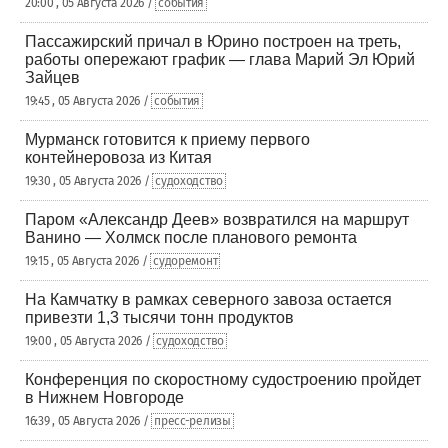
20:00 , 05 Августа 2026 /
события
Пассажирский причал в Юрино построен на треть,
работы опережают график — глава Марий Эл Юрий
Зайцев
19:45 , 05 Августа 2026 /
события
Мурманск готовится к приему первого
контейнеровоза из Китая
19:30 , 05 Августа 2026 /
судоходство
Паром «Александр Деев» возвратился на маршрут
Ванино — Холмск после планового ремонта
19:15 , 05 Августа 2026 /
судоремонт
На Камчатку в рамках северного завоза остается
привезти 1,3 тысячи тонн продуктов
19:00 , 05 Августа 2026 /
судоходство
Конференция по скоростному судостроению пройдет
в Нижнем Новгороде
16:39 , 05 Августа 2026 /
пресс-релизы