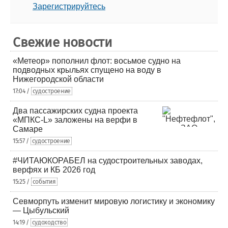
Зарегистрируйтесь
Свежие новости
«Метеор» пополнил флот: восьмое судно на
подводных крыльях спущено на воду в
Нижегородской области
17:04 /
судостроение
Два пассажирских судна проекта
«МПКС-L» заложены на верфи в
Самаре
15:57 /
судостроение
#ЧИТАЮКОРАБЕЛ на судостроительных заводах,
верфях и КБ 2026 год
15:25 /
события
Севморпуть изменит мировую логистику и экономику
— Цыбульский
14:19 /
судоходство