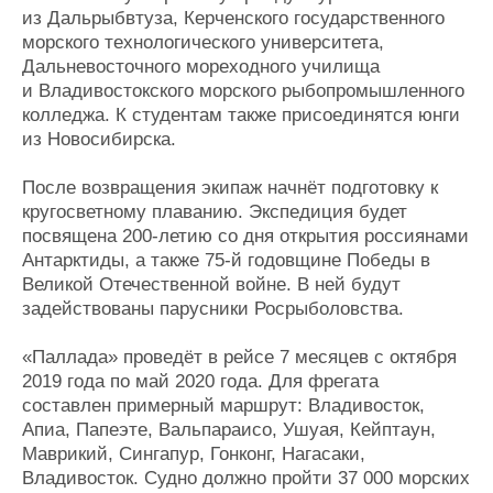
из Дальрыбвтуза, Керченского государственного
Журнал
морского технологического университета,
Реклама
Дальневосточного мореходного училища
и Владивостокского морского рыбопромышленного
Конференции
Флот
колледжа. К студентам также присоединятся юнги
из Новосибирска.
Выставки и семинары
Галерея флота
Личности
Форум
После возвращения экипаж начнёт подготовку к
Словарь
Отзывы
кругосветному плаванию. Экспедиция будет
Все службы
посвящена 200-летию со дня открытия россиянами
Антарктиды, а также 75-й годовщине Победы в
Великой Отечественной войне. В ней будут
задействованы парусники Росрыболовства.
«Паллада» проведёт в рейсе 7 месяцев с октября
2019 года по май 2020 года. Для фрегата
составлен примерный маршрут: Владивосток,
Апиа, Папеэте, Вальпараисо, Ушуая, Кейптаун,
Маврикий, Сингапур, Гонконг, Нагасаки,
Владивосток. Судно должно пройти 37 000 морских