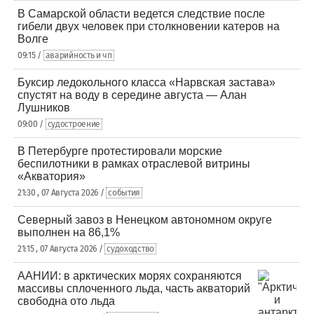
В Самарской области ведется следствие после
гибели двух человек при столкновении катеров на
Волге
09:15 /
аварийность и чп
Буксир ледокольного класса «Нарвская застава»
спустят на воду в середине августа — Алан
Лушников
09:00 /
судостроение
В Петербурге протестировали морские
беспилотники в рамках отраслевой витрины
«Акватория»
21:30 , 07 Августа 2026 /
события
Северный завоз в Ненецком автономном округе
выполнен на 86,1%
21:15 , 07 Августа 2026 /
судоходство
ААНИИ: в арктических морях сохраняются
массивы сплоченного льда, часть акваторий
свободна ото льда