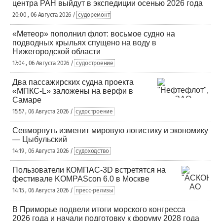
центра РАН выйдут в экспедиции осенью 2026 года
20:00 , 06 Августа 2026 /
судоремонт
«Метеор» пополнил флот: восьмое судно на
подводных крыльях спущено на воду в
Нижегородской области
17:04 , 06 Августа 2026 /
судостроение
Два пассажирских судна проекта
«МПКС-L» заложены на верфи в
Самаре
15:57 , 06 Августа 2026 /
судостроение
Севморпуть изменит мировую логистику и экономику
— Цыбульский
14:19 , 06 Августа 2026 /
судоходство
Пользователи КОМПАС-3D встретятся на
фестивале KOMPAScon 6.0 в Москве
14:15 , 06 Августа 2026 /
пресс-релизы
В Приморье подвели итоги морского конгресса
2026 года и начали подготовку к форуму 2028 года