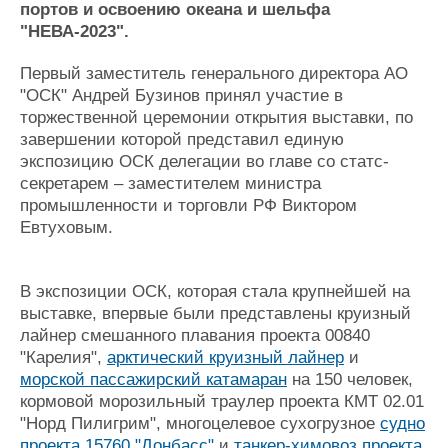
портов и освоению океана и шельфа
Журнал
"НЕВА-2023".
Реклама
Первый заместитель генерального директора АО
"ОСК" Андрей Бузинов принял участие в
Конференции
Флот
торжественной церемонии открытия выставки, по
Выставки и семинары
Галерея флота
завершении которой представил единую
Личности
Форум
экспозицию ОСК делегации во главе со статс-
Словарь
Отзывы
секретарем – заместителем министра
Все службы
промышленности и торговли РФ Виктором
Евтуховым.
В экспозиции ОСК, которая стала крупнейшей на
выставке, впервые были представлены круизный
лайнер смешанного плавания проекта 00840
"Карелия",
арктический круизный лайнер
и
морской пассажирский катамаран
на 150 человек,
кормовой морозильный траулер проекта КМТ 02.01
"Норд Пилигрим", многоцелевое сухогрузное
судно
проекта 15760 "Донбасс"
и
танкер-химовоз проекта