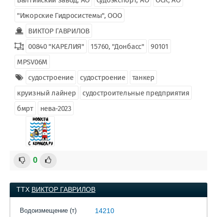
Балтийский завод, АО
Судоэкспорт, АО
ОСК, АО
"Ижорские Гидросистемы", ООО
ВИКТОР ГАВРИЛОВ
00840 "КАРЕЛИЯ"
15760, "Донбасс"
90101
MPSV06M
судостроение
судостроение
танкер
круизный лайнер
судостроительные предприятия
бмрт
нева-2023
0
ТТХ
ВИКТОР ГАВРИЛОВ
Водоизмещение (т)
14210