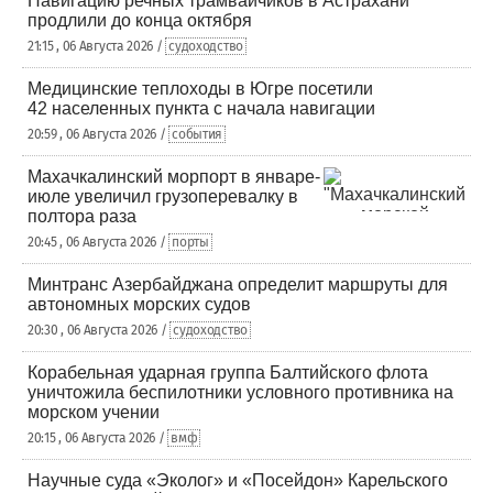
Навигацию речных трамвайчиков в Астрахани
продлили до конца октября
21:15 , 06 Августа 2026 /
судоходство
Медицинские теплоходы в Югре посетили
42 населенных пункта с начала навигации
20:59 , 06 Августа 2026 /
события
Махачкалинский морпорт в январе-
июле увеличил грузоперевалку в
полтора раза
20:45 , 06 Августа 2026 /
порты
Минтранс Азербайджана определит маршруты для
автономных морских судов
20:30 , 06 Августа 2026 /
судоходство
Корабельная ударная группа Балтийского флота
уничтожила беспилотники условного противника на
морском учении
20:15 , 06 Августа 2026 /
вмф
Научные суда «Эколог» и «Посейдон» Карельского