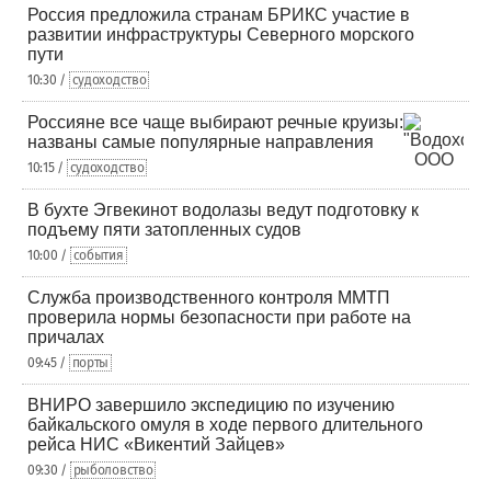
Россия предложила странам БРИКС участие в
развитии инфраструктуры Северного морского
пути
10:30 /
судоходство
Россияне все чаще выбирают речные круизы:
названы самые популярные направления
10:15 /
судоходство
В бухте Эгвекинот водолазы ведут подготовку к
подъему пяти затопленных судов
10:00 /
события
Служба производственного контроля ММТП
проверила нормы безопасности при работе на
причалах
09:45 /
порты
ВНИРО завершило экспедицию по изучению
байкальского омуля в ходе первого длительного
рейса НИС «Викентий Зайцев»
09:30 /
рыболовство