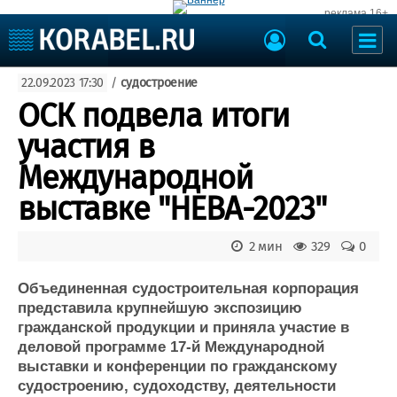
реклама 16+
Судостроение
22.09.2023 17:30
/
судостроение
Судоходство
Судоремонт
ОСК подвела итоги
События
Пресс-релизы
участия в
Порты
Рыболовство
Международной
ВМФ
Образование
выставке "НЕВА-2023"
Яхты и катера
Еще
2 мин
329
0
Судостроение
Торговая площадка
Пульс
Доска объявлений
Объединенная судостроительная корпорация
Новости
Продажа флота
представила крупнейшую экспозицию
гражданской продукции и приняла участие в
Компании
Оборудование
деловой программе 17-й Международной
Репутация
Изделия
выставки и конференции по гражданскому
Работа
Материалы
судостроению, судоходству, деятельности
Крюинг
Услуги