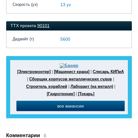
Скорость (уз)
13 уз
ТТХ проекта
90101
Дедвейт (т)
5600
[Электромонтер]
|
[Машинист крана]
|
Слесарь КИПиА
|
Сборщик корпусов металлических судов
|
Строитель кораблей
|
Лаборант (на металл)
|
[Гидротехник]
|
[Токарь]
все вакансии
Комментарии
0.