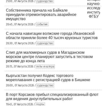
21:00 , 07 Августа 2026 /
судоходство
Собственника причала на Байкале
принудили отремонтировать аварийное
имущество
20:45 , 07 Августа 2026 /
события
С начала навигации волжские города Ивановской
области приняли более 40 тысяч круизных туристов
20:30 , 07 Августа 2026 /
судоходство
Слип для маломерных судов в Магаданском
морском центре планируют запустить в тестовом
режиме до конца лета
20:15 , 07 Августа 2026 /
яхты и катера
Кыргызстан получил Кодекс торгового
мореплавания с регистрацией судов в Бишкеке
20:00 , 07 Августа 2026 /
судоходство
В порт Корсаков прибыл специализированный флот
для ведения дноуглубительных работ
19:45 , 07 Августа 2026 /
порты