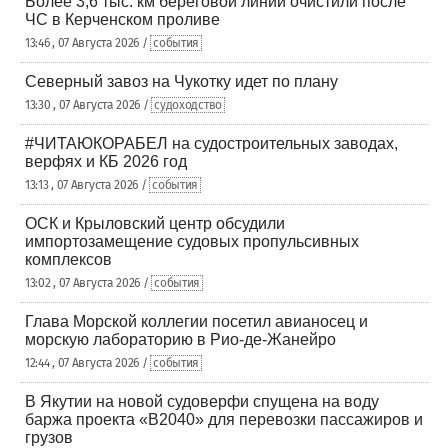
Более 3,6 тыс. км береговой линии очистили после
ЧС в Керченском проливе
13:46 , 07 Августа 2026 /
события
Северный завоз на Чукотку идет по плану
13:30 , 07 Августа 2026 /
судоходство
#ЧИТАЮКОРАБЕЛ на судостроительных заводах,
верфях и КБ 2026 год
13:13 , 07 Августа 2026 /
события
ОСК и Крыловский центр обсудили
импортозамещение судовых пропульсивных
комплексов
13:02 , 07 Августа 2026 /
события
Глава Морской коллегии посетил авианосец и
морскую лабораторию в Рио-де-Жанейро
12:44 , 07 Августа 2026 /
события
В Якутии на новой судоверфи спущена на воду
баржа проекта «В2040» для перевозки пассажиров и
грузов