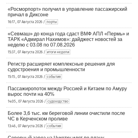
«Росморпорт» получил в управление пассажирский
причал в Диксоне
16:17 , 07 Августа 2026 /
порты
«Севмаш» до конца года сдаст ВМФ АПЛ «Пермь» и
ТАРК «Адмирал Нахимов»: дайджест новостей за
неделю с 03.08 по 07.08.2026
15:37 , 07 Августа 2026 /
итоги недели
Регистр расширяет комплексные решения для
судостроения и промышленности
15:15 , 07 Августа 2026 /
события
Пассажиропоток между Россией и Китаем по Амуру
вырос почти на 40%
14:05 , 07 Августа 2026 /
судоходство
Более 3,6 тыс. км береговой линии очистили после
ЧС в Керченском проливе
13:46 , 07 Августа 2026 /
события
Северный завоз на Чукотку идет по плану