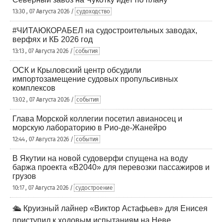
13:30 , 07 Августа 2026 /
судоходство
#ЧИТАЮКОРАБЕЛ на судостроительных заводах,
верфях и КБ 2026 год
13:13 , 07 Августа 2026 /
события
ОСК и Крыловский центр обсудили
импортозамещение судовых пропульсивных
комплексов
13:02 , 07 Августа 2026 /
события
Глава Морской коллегии посетил авианосец и
морскую лабораторию в Рио-де-Жанейро
12:44 , 07 Августа 2026 /
события
В Якутии на новой судоверфи спущена на воду
баржа проекта «В2040» для перевозки пассажиров и
грузов
10:17 , 07 Августа 2026 /
судостроение
🛳️ Круизный лайнер «Виктор Астафьев» для Енисея
приступил к ходовым испытаниям на Неве