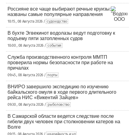
Россияне все чаще выбирают речные круизы:
названы самые популярные направления
10:15 , 08 Августа 2026 /
судоходство
В бухте Эгвекинот водолазы ведут подготовку к
подъему пяти затопленных судов
10:00 , 08 Августа 2026 /
события
Служба производственного контроля ММТП
проверила нормы безопасности при работе на
причалах
09:45 , 08 Августа 2026 /
порты
ВНИРО завершило экспедицию по изучению
байкальского омуля в ходе первого длительного
рейса НИС «Викентий Зайцев»
09:30 , 08 Августа 2026 /
рыболовство
В Самарской области ведется следствие после
гибели двух человек при столкновении катеров на
Волге
09:15 , 08 Августа 2026 /
аварийность и чп