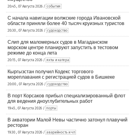
20:45 , 07 Августа 2026 /
события
С начала навигации волжские города Ивановской
области приняли более 40 тысяч круизных туристов
20:30 , 07 Августа 2026 /
судоходство
Слип для маломерных судов в Магаданском
морском центре планируют запустить в тестовом
режиме до конца лета
20:15 , 07 Августа 2026 /
яхты и катера
Кыргызстан получил Кодекс торгового
мореплавания с регистрацией судов в Бишкеке
20:00 , 07 Августа 2026 /
судоходство
В порт Корсаков прибыл специализированный флот
для ведения дноуглубительных работ
19:45 , 07 Августа 2026 /
порты
В акватории Малой Невы частично затонул плавучий
ресторан
19:30 , 07 Августа 2026 /
аварийность и чп