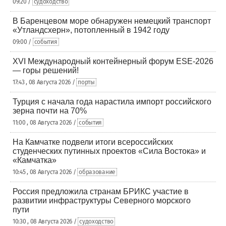
09:20 /
судоходство
В Баренцевом море обнаружен немецкий транспорт
«Утландсхерн», потопленный в 1942 году
09:00 /
события
XVI Международный контейнерный форум ESE-2026
— горы решений!
17:43 , 08 Августа 2026 /
порты
Турция с начала года нарастила импорт российского
зерна почти на 70%
11:00 , 08 Августа 2026 /
события
На Камчатке подвели итоги всероссийских
студенческих путинных проектов «Сила Востока» и
«Камчатка»
10:45 , 08 Августа 2026 /
образование
Россия предложила странам БРИКС участие в
развитии инфраструктуры Северного морского
пути
10:30 , 08 Августа 2026 /
судоходство