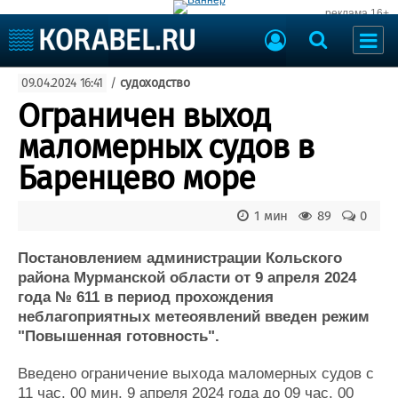
реклама 16+
Судостроение
09.04.2024 16:41
/
судоходство
Судоходство
Судоремонт
Ограничен выход
События
Пресс-релизы
маломерных судов в
Порты
Рыболовство
Баренцево море
ВМФ
Образование
Яхты и катера
1 мин
89
0
Еще
Постановлением администрации Кольского
Судостроение
Торговая площадка
района Мурманской области от 9 апреля 2024
Пульс
Доска объявлений
года № 611 в период прохождения
Новости
Продажа флота
неблагоприятных метеоявлений введен режим
Компании
Оборудование
"Повышенная готовность".
Репутация
Изделия
Работа
Материалы
Введено ограничение выхода маломерных судов с
Крюинг
Услуги
11 час. 00 мин. 9 апреля 2024 года до 09 час. 00