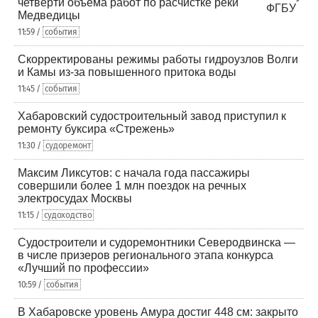
четверти объема работ по расчистке реки
Медведицы
11:59 /
события
Скорректированы режимы работы гидроузлов Волги
и Камы из-за повышенного притока воды
11:45 /
события
Хабаровский судостроительный завод приступил к
ремонту буксира «Стрежень»
11:30 /
судоремонт
Максим Ликсутов: с начала года пассажиры
совершили более 1 млн поездок на речных
электросудах Москвы
11:15 /
судоходство
Судостроители и судоремонтники Северодвинска —
в числе призеров регионального этапа конкурса
«Лучший по профессии»
10:59 /
события
В Хабаровске уровень Амура достиг 448 см: закрыто