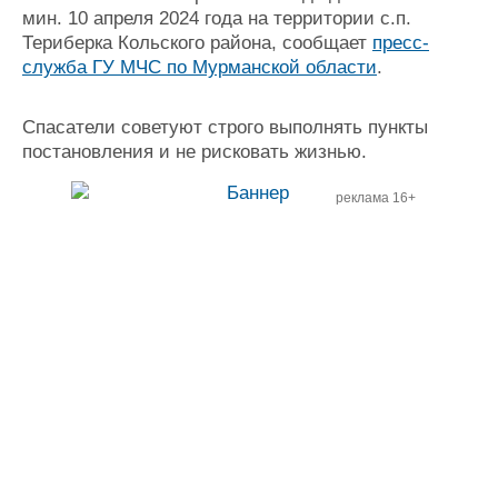
мин. 10 апреля 2024 года на территории с.п.
Журнал
Териберка Кольского района, сообщает
пресс-
Реклама
служба ГУ МЧС по Мурманской области
.
Конференции
Флот
Спасатели советуют строго выполнять пункты
Выставки и семинары
Галерея флота
постановления и не рисковать жизнью.
Личности
Форум
Словарь
Отзывы
реклама 16+
Все службы