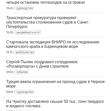
четыре остановки теплоходов на островах
10:45 /
судоходство
Транспортная прокуратура проверяет
обстоятельства столкновения судов в Санкт-
Петербурге
10:30 /
аварийность и чп
Стартовала экспедиция ВНИРО по исследованию
камчатского краба в Баренцевом море
10:15 /
рыболовство
Сергей Пылин поздравил сотрудников
«Росморпорта» с Днем строителя
09:59 /
события
Турция ввела ограничения на проход судов в Черное
море
09:40 /
судоходство
На Чукотку доставлено свыше 50 тыс. тонн твердого
и жидкого топлива