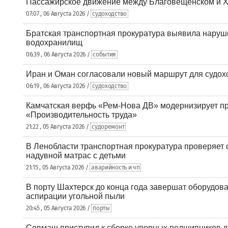
Пассажирское движение между Благовещенском и Х
07:07 , 06 Августа 2026 /
судоходство
Братская транспортная прокуратура выявила наруш
водохранилищ
06:39 , 06 Августа 2026 /
события
Иран и Оман согласовали новый маршрут для судох
06:19 , 06 Августа 2026 /
судоходство
Камчатская верфь «Рем-Нова ДВ» модернизирует пр
«Производительность труда»
21:22 , 05 Августа 2026 /
судоремонт
В Ленобласти транспортная прокуратура проверяет 
надувной матрас с детьми
21:15 , 05 Августа 2026 /
аварийность и чп
В порту Шахтерск до конца года завершат оборудова
аспирации угольной пыли
20:45 , 05 Августа 2026 /
порты
Севмаш приступил к сборке упорных подшипников д