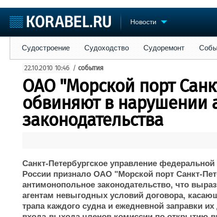
Новости
Судостроение
Судоходство
Судоремонт
События
Пре
Судостроение
Судоходство
Судоремонт
Собы
Судостроение
Торговая площадка
Конфере
22.10.2010 10:46
/
события
Пульс
Доска объявлений
Выставк
ОАО "Морской порт Санк
Новости
Продажа флота
Личност
Компании
Оборудование
Словарь
обвиняют в нарушении 
Репутация
Изделия
законодательства
Работа
Материалы
Крюинг
Услуги
Журнал
Реклама
Санкт-Петербургское управление федерально
России признало ОАО "Морской порт Санкт-Пе
антимонопольное законодательство, что выра
агентам невыгодных условий договора, касающ
трапа каждого судна и ежедневной заправки 
входа-выхода членов комиссии по открытию в