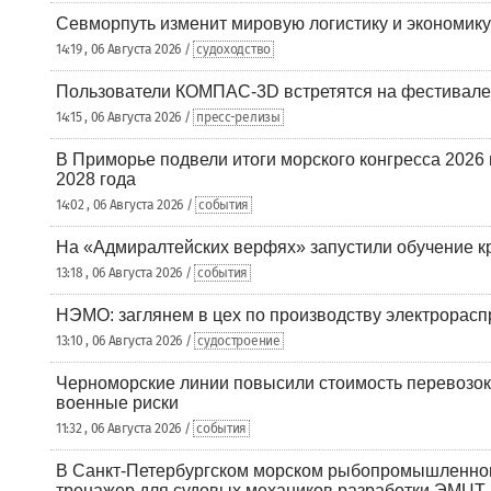
Севморпуть изменит мировую логистику и экономик
14:19 , 06 Августа 2026 /
судоходство
Пользователи КОМПАС-3D встретятся на фестивале
14:15 , 06 Августа 2026 /
пресс-релизы
В Приморье подвели итоги морского конгресса 2026 
2028 года
14:02 , 06 Августа 2026 /
события
На «Адмиралтейских верфях» запустили обучение к
13:18 , 06 Августа 2026 /
события
НЭМО: заглянем в цех по производству электрорасп
13:10 , 06 Августа 2026 /
судостроение
Черноморские линии повысили стоимость перевозок
военные риски
11:32 , 06 Августа 2026 /
события
В Санкт-Петербургском морском рыбопромышленно
тренажер для судовых механиков разработки ЭМЦТ