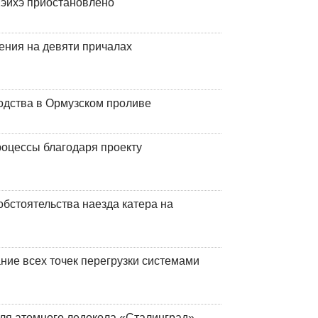
эйхэ приостановлено
ения на девяти причалах
одства в Ормузском проливе
оцессы благодаря проекту
обстоятельства наезда катера на
ние всех точек перегрузки системами
ля атомного ледокола «Сталинград»