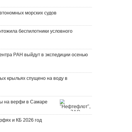
втономных морских судов
чтожила беспилотники условного
центра РАН выйдут в экспедиции осенью
ых крыльях спущено на воду в
ны на верфи в Самаре
фях и КБ 2026 год