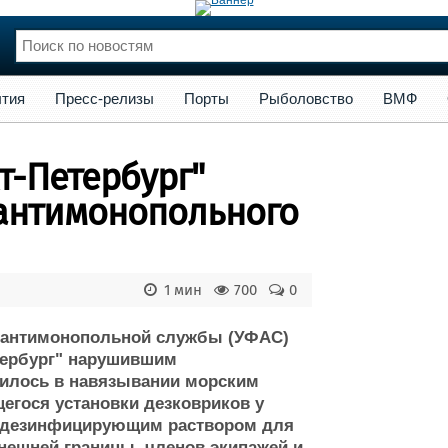
сс-релизы
Порты
Рыболовство
ВМФ
Образование
Яхт
тия
Пресс-релизы
Порты
Рыболовство
ВМФ
нции
Флот
и и семинары
Галерея флота
т-Петербург"
и
Форум
Отзывы
антимонопольного
Все службы
1 мин
700
0
й антимонопольной службы (УФАС)
тербург" нарушившим
зилось в навязывании морским
егося установки дезковриков у
их дезинфицирующим раствором для
нешней границы, членов экипажей и