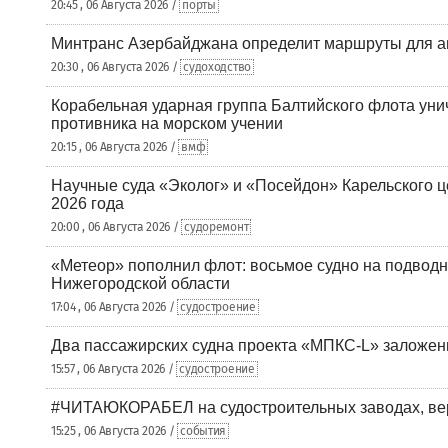
20:45 , 06 Августа 2026 /
порты
Минтранс Азербайджана определит маршруты для а
20:30 , 06 Августа 2026 /
судоходство
Корабельная ударная группа Балтийского флота уни
противника на морском учении
20:15 , 06 Августа 2026 /
вмф
Научные суда «Эколог» и «Посейдон» Карельского 
2026 года
20:00 , 06 Августа 2026 /
судоремонт
«Метеор» пополнил флот: восьмое судно на подводн
Нижегородской области
17:04 , 06 Августа 2026 /
судостроение
Два пассажирских судна проекта «МПКС-L» заложе
15:57 , 06 Августа 2026 /
судостроение
#ЧИТАЮКОРАБЕЛ на судостроительных заводах, вер
15:25 , 06 Августа 2026 /
события