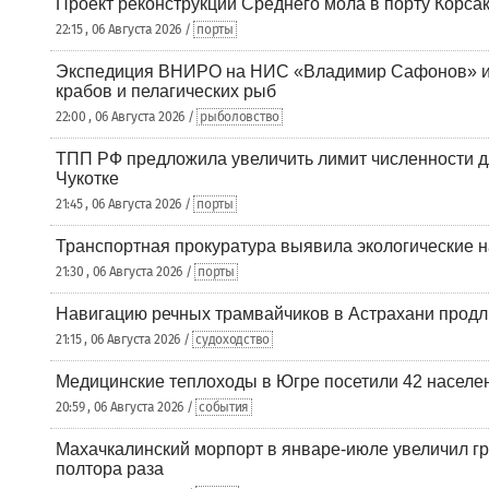
Проект реконструкции Среднего мола в порту Корса
22:15 , 06 Августа 2026 /
порты
Экспедиция ВНИРО на НИС «Владимир Сафонов» и
крабов и пелагических рыб
22:00 , 06 Августа 2026 /
рыболовство
ТПП РФ предложила увеличить лимит численности д
Чукотке
21:45 , 06 Августа 2026 /
порты
Транспортная прокуратура выявила экологические 
21:30 , 06 Августа 2026 /
порты
Навигацию речных трамвайчиков в Астрахани продл
21:15 , 06 Августа 2026 /
судоходство
Медицинские теплоходы в Югре посетили 42 населен
20:59 , 06 Августа 2026 /
события
Махачкалинский морпорт в январе-июле увеличил гр
полтора раза