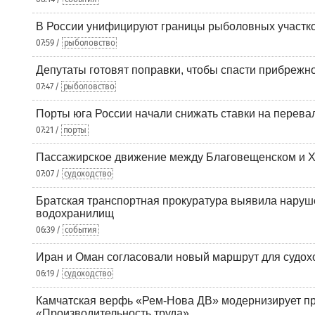
В России унифицируют границы рыболовных участк
07:59 /
рыболовство
Депутаты готовят поправки, чтобы спасти прибрежн
07:47 /
рыболовство
Порты юга России начали снижать ставки на перевал
07:21 /
порты
Пассажирское движение между Благовещенском и Х
07:07 /
судоходство
Братская транспортная прокуратура выявила наруш
водохранилищ
06:39 /
события
Иран и Оман согласовали новый маршрут для судох
06:19 /
судоходство
Камчатская верфь «Рем-Нова ДВ» модернизирует пр
«Производительность труда»