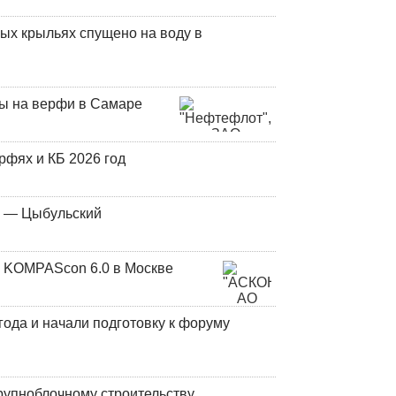
ых крыльях спущено на воду в
ны на верфи в Самаре
фях и КБ 2026 год
у — Цыбульский
 KOMPAScon 6.0 в Москве
года и начали подготовку к форуму
рупноблочному строительству