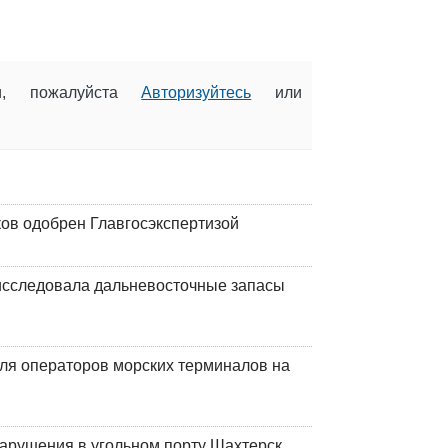
ии, пожалуйста
Авторизуйтесь
или
ков одобрен Главгосэкспертизой
сследовала дальневосточные запасы
ля операторов морских терминалов на
нарушения в угольном порту Шахтерск