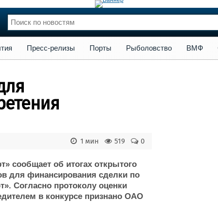
сс-релизы
Порты
Рыболовство
ВМФ
Образование
Яхт
тия
Пресс-релизы
Порты
Рыболовство
ВМФ
нции
Флот
и и семинары
Галерея флота
для
и
Форум
Отзывы
ретения
Все службы
1 мин
519
0
т» сообщает об итогах открытого
ов для финансирования сделки по
». Согласно протоколу оценки
бедителем в конкурсе признано ОАО