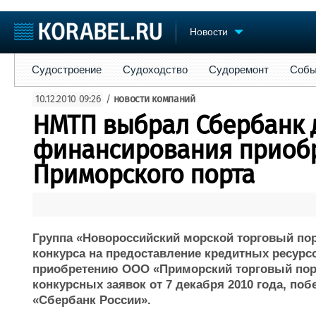
Новости
Судостроение
Судоходство
Судоремонт
События
Пре
Судостроение
Судоходство
Судоремонт
Собы
Судостроение
Торговая площадка
Конфере
10.12.2010 09:26
/
новости компаний
Пульс
Доска объявлений
Выставк
НМТП выбрал Сбербанк 
Новости
Продажа флота
Личност
Компании
Оборудование
Словарь
финансирования приоб
Репутация
Изделия
Приморского порта
Работа
Материалы
Крюинг
Услуги
Журнал
Реклама
Группа «Новороссийский морской торговый пор
конкурса на предоставление кредитных ресурс
приобретению ООО «Приморский торговый порт
конкурсных заявок от 7 декабря 2010 года, по
«Сбербанк России».