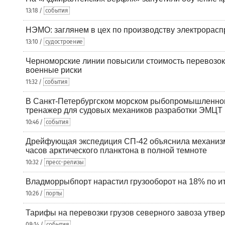
13:18 /
события
НЭМО: заглянем в цех по производству электрорасп
13:10 /
судостроение
Черноморские линии повысили стоимость перевозок
военные риски
11:32 /
события
В Санкт-Петербургском морском рыбопромышленно
тренажер для судовых механиков разработки ЭМЦТ
10:46 /
события
Дрейфующая экспедиция СП-42 объяснила механизм
часов арктического планктона в полной темноте
10:32 /
пресс-релизы
Владморрыбпорт нарастил грузооборот на 18% по ит
10:26 /
порты
Тарифы на перевозки грузов северного завоза утве
08:14 /
события