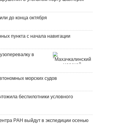
или до конца октября
ных пункта с начала навигации
узоперевалку в
втономных морских судов
чтожила беспилотники условного
центра РАН выйдут в экспедиции осенью