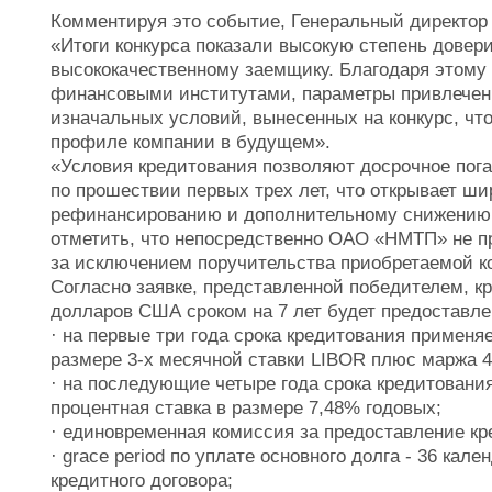
Комментируя это событие, Генеральный директо
«Итоги конкурса показали высокую степень довери
высококачественному заемщику. Благодаря этому
финансовыми институтами, параметры привлеченн
изначальных условий, вынесенных на конкурс, чт
профиле компании в будущем».
«Условия кредитования позволяют досрочное пог
по прошествии первых трех лет, что открывает ш
рефинансированию и дополнительному снижению 
отметить, что непосредственно ОАО «НМТП» не пр
за исключением поручительства приобретаемой к
Согласно заявке, представленной победителем, к
долларов США сроком на 7 лет будет предоставл
· на первые три года срока кредитования применя
размере 3-х месячной ставки LIBOR плюс маржа 4
· на последующие четыре года срока кредитован
процентная ставка в размере 7,48% годовых;
· единовременная комиссия за предоставление кр
· grace period по уплате основного долга - 36 ка
кредитного договора;