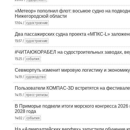
«Метеор» пополнил флот: восьмое судно на подводн
Нижегородской области
17:04 /
судостроение
Два пассажирских судна проекта «МПКС-L» заложе
15:57 /
судостроение
#ЧИТАЮКОРАБЕЛ на судостроительных заводах, вер
15:25 /
события
Севморпуть изменит мировую логистику и экономик
14:19 /
судоходство
Пользователи КОМПАС-3D встретятся на фестивале
14:15 /
пресс-релизы
В Приморье подвели итоги морского конгресса 2026 
2028 года
14:02 /
события
На «Адмиралтейских верфях» запустили обучение к