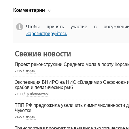
Комментарии
0.
Чтобы принять участие в обсужден
Зарегистрируйтесь
Свежие новости
Проект реконструкции Среднего мола в порту Корса
22:15 /
порты
Экспедиция ВНИРО на НИС «Владимир Сафонов» и
крабов и пелагических рыб
22:00 /
рыболовство
ТПП РФ предложила увеличить лимит численности д
Чукотке
21:45 /
порты
Транспортная прокуратура выявила экологические 