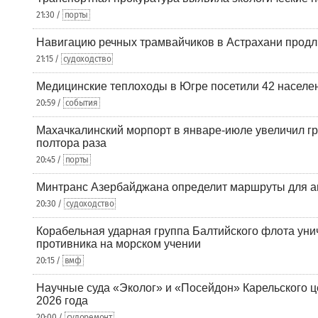
21:30 /
порты
Навигацию речных трамвайчиков в Астрахани продл
21:15 /
судоходство
Медицинские теплоходы в Югре посетили 42 населен
20:59 /
события
Махачкалинский морпорт в январе-июле увеличил гр
полтора раза
20:45 /
порты
Минтранс Азербайджана определит маршруты для а
20:30 /
судоходство
Корабельная ударная группа Балтийского флота уни
противника на морском учении
20:15 /
вмф
Научные суда «Эколог» и «Посейдон» Карельского 
2026 года
20:00 /
судоремонт