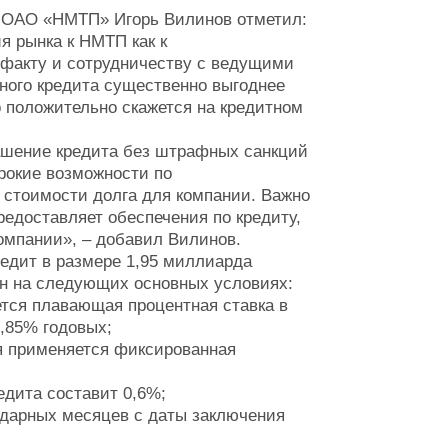
р ОАО «НМТП» Игорь Вилинов отметил:
я рынка к НМТП как к
 факту и сотрудничеству с ведущими
ого кредита существенно выгоднее
о положительно скажется на кредитном
ашение кредита без штрафных санкций
ирокие возможности по
стоимости долга для компании. Важно
едоставляет обеспечения по кредиту,
омпании», – добавил Вилинов.
редит в размере 1,95 миллиарда
ен на следующих основных условиях:
ется плавающая процентная ставка в
,85% годовых;
ия применяется фиксированная
едита составит 0,6%;
лендарных месяцев с даты заключения