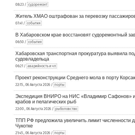
08:23 /
судоремонт
Житель ХМАО оштрафован за перевозку пассажиров 
07:41 /
события
В Хабаровском крае восстановят судоремонтный за
06:50 /
события
Хабаровская транспортная прокуратура выявила по
судовладельца
06:21 /
аварийность и чп
Проект реконструкции Среднего мола в порту Корса
22:15 , 06 Августа 2026 /
порты
Экспедиция ВНИРО на НИС «Владимир Сафонов» и
крабов и пелагических рыб
22:00 , 06 Августа 2026 /
рыболовство
ТПП РФ предложила увеличить лимит численности д
Чукотке
21:45 , 06 Августа 2026 /
порты