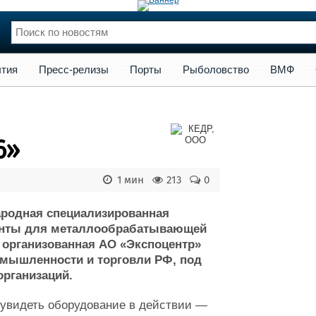
сс-релизы
Порты
Рыболовство
ВМФ
Образование
Яхт
тия
Пресс-релизы
Порты
Рыболовство
ВМФ
нции
Флот
и и семинары
Галерея флота
и
Форум
Отзывы
6»
Все службы
1 мин
213
0
ародная специализированная
енты для металлообрабатывающей
организованная АО «Экспоцентр»
мышленности и торговли РФ, под
организаций.
т увидеть оборудование в действии —