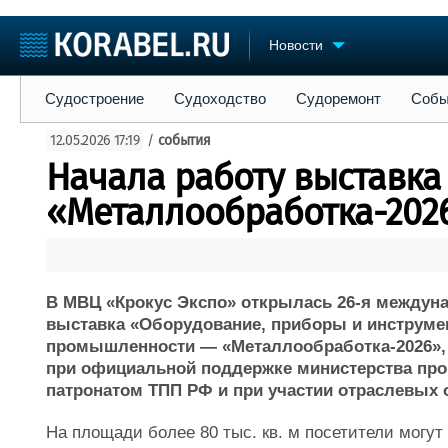
Новости
Судостроение
Судоходство
Судоремонт
События
Пре
Судостроение
Судоходство
Судоремонт
Собы
Судостроение
Торговая площадка
Конфере
12.05.2026 17:19
/
события
Пульс
Доска объявлений
Выставк
Начала работу выставка
Новости
Продажа флота
Личност
Компании
Оборудование
Словарь
«Металлообработка-202
Репутация
Изделия
Работа
Материалы
Крюинг
Услуги
Журнал
В МВЦ «Крокус Экспо» открылась 26-я междун
Реклама
выставка «Оборудование, приборы и инструм
промышленности — «Металлообработка-2026», 
при официальной поддержке министерства про
патронатом ТПП РФ и при участии отраслевых 
На площади более 80 тыс. кв. м посетители могу