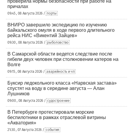
проверила нормы безопасности при работе на
причалах
09:45 , 08 Августа 2026 /
порты
ВНИРО завершило экспедицию по изучению
байкальского омуля в ходе первого длительного
рейса НИС «Викентий Зайцев»
09:30 , 08 Августа 2026 /
рыболовство
В Самарской области ведется следствие после
гибели двух человек при столкновении катеров на
Волге
09:15 , 08 Августа 2026 /
аварийность и чп
Буксир ледокольного класса «Нарвская застава»
спустят на воду в середине августа — Алан
Лушников
09:00 , 08 Августа 2026 /
судостроение
В Петербурге протестировали морские
беспилотники в рамках отраслевой витрины
«Акватория»
21:30 , 07 Августа 2026 /
события