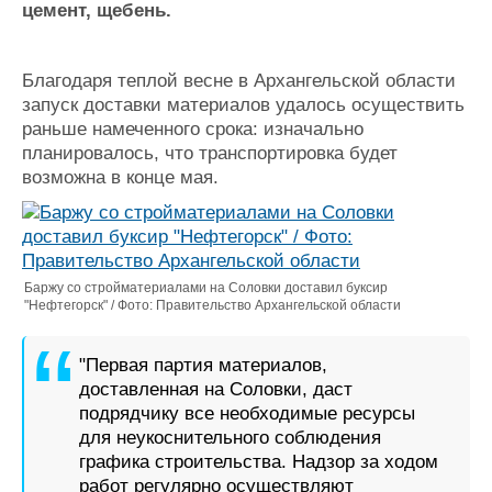
цемент, щебень.
Журнал
Реклама
Благодаря теплой весне в Архангельской области
запуск доставки материалов удалось осуществить
Конференции
Флот
раньше намеченного срока: изначально
Выставки и семинары
Галерея флота
планировалось, что транспортировка будет
Личности
Форум
возможна в конце мая.
Словарь
Отзывы
Все службы
Баржу со стройматериалами на Соловки доставил буксир
"Нефтегорск" / Фото: Правительство Архангельской области
"Первая партия материалов,
доставленная на Соловки, даст
подрядчику все необходимые ресурсы
для неукоснительного соблюдения
графика строительства. Надзор за ходом
работ регулярно осуществляют