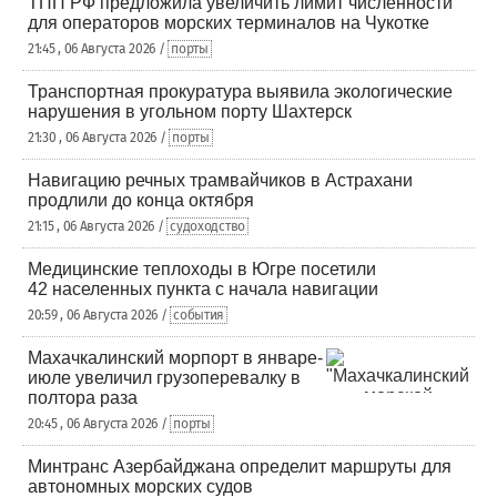
ТПП РФ предложила увеличить лимит численности
для операторов морских терминалов на Чукотке
21:45 , 06 Августа 2026 /
порты
Транспортная прокуратура выявила экологические
нарушения в угольном порту Шахтерск
21:30 , 06 Августа 2026 /
порты
Навигацию речных трамвайчиков в Астрахани
продлили до конца октября
21:15 , 06 Августа 2026 /
судоходство
Медицинские теплоходы в Югре посетили
42 населенных пункта с начала навигации
20:59 , 06 Августа 2026 /
события
Махачкалинский морпорт в январе-
июле увеличил грузоперевалку в
полтора раза
20:45 , 06 Августа 2026 /
порты
Минтранс Азербайджана определит маршруты для
автономных морских судов