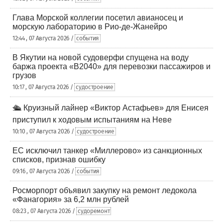
Глава Морской коллегии посетил авианосец и
морскую лабораторию в Рио-де-Жанейро
12:44 , 07 Августа 2026 /
события
В Якутии на новой судоверфи спущена на воду
баржа проекта «В2040» для перевозки пассажиров и
грузов
10:17 , 07 Августа 2026 /
судостроение
🛳️ Круизный лайнер «Виктор Астафьев» для Енисея
приступил к ходовым испытаниям на Неве
10:10 , 07 Августа 2026 /
судостроение
ЕС исключил танкер «Миллерово» из санкционных
списков, признав ошибку
09:16 , 07 Августа 2026 /
события
Росморпорт объявил закупку на ремонт ледокола
«Фанагория» за 6,2 млн рублей
08:23 , 07 Августа 2026 /
судоремонт