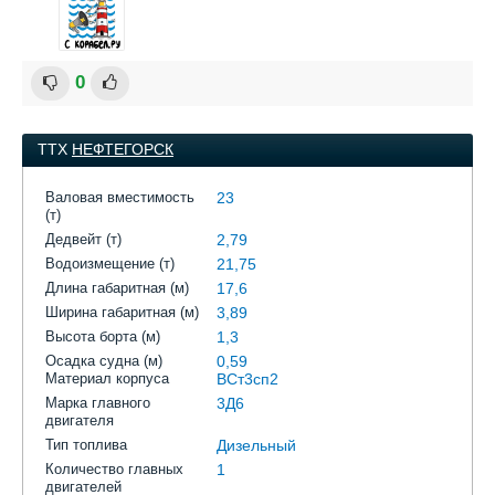
0
ТТХ
НЕФТЕГОРСК
Валовая вместимость
23
(т)
Дедвейт (т)
2,79
Водоизмещение (т)
21,75
Длина габаритная (м)
17,6
Ширина габаритная (м)
3,89
Высота борта (м)
1,3
Осадка судна (м)
0,59
Материал корпуса
ВСт3сп2
Марка главного
3Д6
двигателя
Тип топлива
Дизельный
Количество главных
1
двигателей