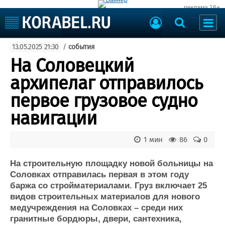
реклама 16+
Судостроение
13.05.2025 21:30
/
события
Судоходство
Судоремонт
На Соловецкий
События
Пресс-релизы
архипелаг отправилось
Порты
Рыболовство
первое грузовое судно
ВМФ
Образование
навигации
Яхты и катера
Еще
1 мин
86
0
Судостроение
Торговая площадка
Пульс
Доска объявлений
На строительную площадку новой больницы на
Новости
Продажа флота
Соловках отправилась первая в этом году
баржа со стройматериалами. Груз включает 25
Компании
Оборудование
видов строительных материалов для нового
Репутация
Изделия
медучреждения на Соловках – среди них
Работа
Материалы
гранитные бордюры, двери, сантехника,
Крюинг
Услуги