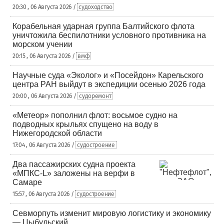
20:30 , 06 Августа 2026 /
судоходство
Корабельная ударная группа Балтийского флота
уничтожила беспилотники условного противника на
морском учении
20:15 , 06 Августа 2026 /
вмф
Научные суда «Эколог» и «Посейдон» Карельского
центра РАН выйдут в экспедиции осенью 2026 года
20:00 , 06 Августа 2026 /
судоремонт
«Метеор» пополнил флот: восьмое судно на
подводных крыльях спущено на воду в
Нижегородской области
17:04 , 06 Августа 2026 /
судостроение
Два пассажирских судна проекта
«МПКС-L» заложены на верфи в
Самаре
15:57 , 06 Августа 2026 /
судостроение
Севморпуть изменит мировую логистику и экономику
— Цыбульский