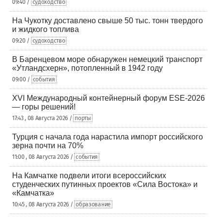
09:40 /
судоходство
На Чукотку доставлено свыше 50 тыс. тонн твердого
и жидкого топлива
09:20 /
судоходство
В Баренцевом море обнаружен немецкий транспорт
«Утландсхерн», потопленный в 1942 году
09:00 /
события
XVI Международный контейнерный форум ESE-2026
— горы решений!
17:43 , 08 Августа 2026 /
порты
Турция с начала года нарастила импорт российского
зерна почти на 70%
11:00 , 08 Августа 2026 /
события
На Камчатке подвели итоги всероссийских
студенческих путинных проектов «Сила Востока» и
«Камчатка»
10:45 , 08 Августа 2026 /
образование