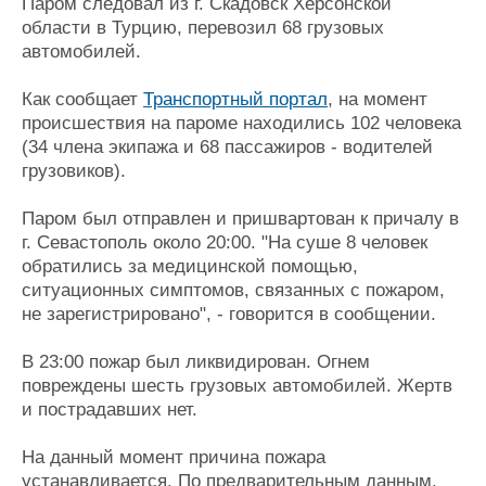
Паром следовал из г. Скадовск Херсонской
Журнал
области в Турцию, перевозил 68 грузовых
Реклама
автомобилей.
Как сообщает
Транспортный портал
, на момент
Конференции
Флот
происшествия на пароме находились 102 человека
Выставки и семинары
Галерея флота
(34 члена экипажа и 68 пассажиров - водителей
Личности
Форум
грузовиков).
Словарь
Отзывы
Все службы
Паром был отправлен и пришвартован к причалу в
г. Севастополь около 20:00. "На суше 8 человек
обратились за медицинской помощью,
ситуационных симптомов, связанных с пожаром,
не зарегистрировано", - говорится в сообщении.
В 23:00 пожар был ликвидирован. Огнем
повреждены шесть грузовых автомобилей. Жертв
и пострадавших нет.
На данный момент причина пожара
устанавливается. По предварительным данным,