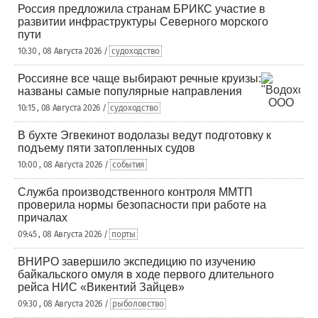
Россия предложила странам БРИКС участие в
развитии инфраструктуры Северного морского
пути
10:30 , 08 Августа 2026 /
судоходство
Россияне все чаще выбирают речные круизы:
названы самые популярные направления
10:15 , 08 Августа 2026 /
судоходство
В бухте Эгвекинот водолазы ведут подготовку к
подъему пяти затопленных судов
10:00 , 08 Августа 2026 /
события
Служба производственного контроля ММТП
проверила нормы безопасности при работе на
причалах
09:45 , 08 Августа 2026 /
порты
ВНИРО завершило экспедицию по изучению
байкальского омуля в ходе первого длительного
рейса НИС «Викентий Зайцев»
09:30 , 08 Августа 2026 /
рыболовство