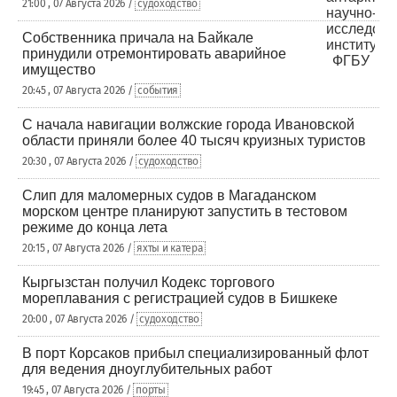
21:00 , 07 Августа 2026 /
судоходство
Собственника причала на Байкале
принудили отремонтировать аварийное
имущество
20:45 , 07 Августа 2026 /
события
С начала навигации волжские города Ивановской
области приняли более 40 тысяч круизных туристов
20:30 , 07 Августа 2026 /
судоходство
Слип для маломерных судов в Магаданском
морском центре планируют запустить в тестовом
режиме до конца лета
20:15 , 07 Августа 2026 /
яхты и катера
Кыргызстан получил Кодекс торгового
мореплавания с регистрацией судов в Бишкеке
20:00 , 07 Августа 2026 /
судоходство
В порт Корсаков прибыл специализированный флот
для ведения дноуглубительных работ
19:45 , 07 Августа 2026 /
порты