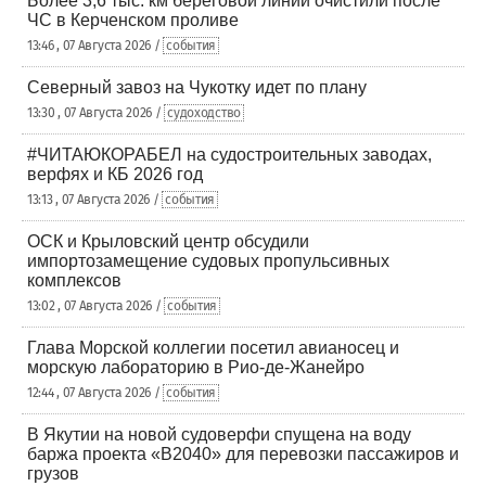
Более 3,6 тыс. км береговой линии очистили после
ЧС в Керченском проливе
13:46 , 07 Августа 2026 /
события
Северный завоз на Чукотку идет по плану
13:30 , 07 Августа 2026 /
судоходство
#ЧИТАЮКОРАБЕЛ на судостроительных заводах,
верфях и КБ 2026 год
13:13 , 07 Августа 2026 /
события
ОСК и Крыловский центр обсудили
импортозамещение судовых пропульсивных
комплексов
13:02 , 07 Августа 2026 /
события
Глава Морской коллегии посетил авианосец и
морскую лабораторию в Рио-де-Жанейро
12:44 , 07 Августа 2026 /
события
В Якутии на новой судоверфи спущена на воду
баржа проекта «В2040» для перевозки пассажиров и
грузов