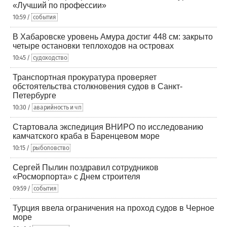
«Лучший по профессии»
10:59 /
события
В Хабаровске уровень Амура достиг 448 см: закрыто
четыре остановки теплоходов на островах
10:45 /
судоходство
Транспортная прокуратура проверяет
обстоятельства столкновения судов в Санкт-
Петербурге
10:30 /
аварийность и чп
Стартовала экспедиция ВНИРО по исследованию
камчатского краба в Баренцевом море
10:15 /
рыболовство
Сергей Пылин поздравил сотрудников
«Росморпорта» с Днем строителя
09:59 /
события
Турция ввела ограничения на проход судов в Черное
море