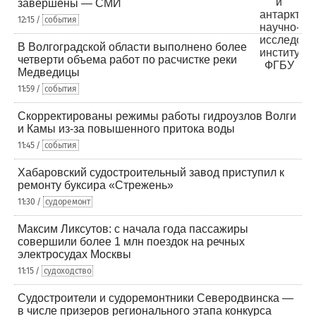
завершены — СМИ
12:15 /
события
В Волгоградской области выполнено более
четверти объема работ по расчистке реки
Медведицы
11:59 /
события
Скорректированы режимы работы гидроузлов Волги
и Камы из-за повышенного притока воды
11:45 /
события
Хабаровский судостроительный завод приступил к
ремонту буксира «Стрежень»
11:30 /
судоремонт
Максим Ликсутов: с начала года пассажиры
совершили более 1 млн поездок на речных
электросудах Москвы
11:15 /
судоходство
Судостроители и судоремонтники Северодвинска —
в числе призеров регионального этапа конкурса