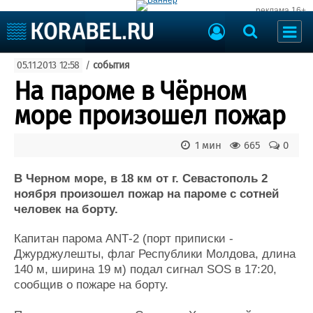
реклама 16+
Судостроение
05.11.2013 12:58
/
события
Судоходство
Судоремонт
На пароме в Чёрном
События
Пресс-релизы
море произошел пожар
Порты
Рыболовство
ВМФ
1 мин
665
0
Образование
Яхты и катера
Еще
В Черном море, в 18 км от г. Севастополь 2
ноября произошел пожар на пароме с сотней
Судостроение
Торговая площадка
человек на борту.
Пульс
Доска объявлений
Капитан парома АNТ-2 (порт приписки -
Новости
Продажа флота
Джурджулешты, флаг Республики Молдова, длина
Компании
Оборудование
140 м, ширина 19 м) подал сигнал SOS в 17:20,
Репутация
Изделия
сообщив о пожаре на борту.
Работа
Материалы
Крюинг
Услуги