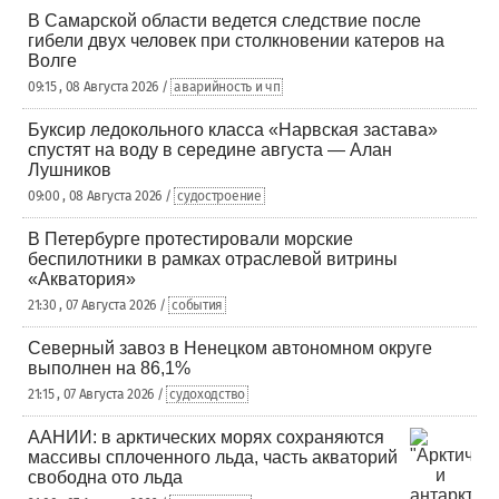
В Самарской области ведется следствие после
гибели двух человек при столкновении катеров на
Волге
09:15 , 08 Августа 2026 /
аварийность и чп
Буксир ледокольного класса «Нарвская застава»
спустят на воду в середине августа — Алан
Лушников
09:00 , 08 Августа 2026 /
судостроение
В Петербурге протестировали морские
беспилотники в рамках отраслевой витрины
«Акватория»
21:30 , 07 Августа 2026 /
события
Северный завоз в Ненецком автономном округе
выполнен на 86,1%
21:15 , 07 Августа 2026 /
судоходство
ААНИИ: в арктических морях сохраняются
массивы сплоченного льда, часть акваторий
свободна ото льда