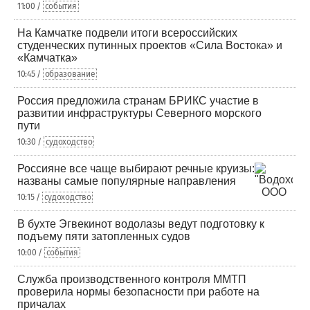
11:00 /
события
На Камчатке подвели итоги всероссийских
студенческих путинных проектов «Сила Востока» и
«Камчатка»
10:45 /
образование
Россия предложила странам БРИКС участие в
развитии инфраструктуры Северного морского
пути
10:30 /
судоходство
Россияне все чаще выбирают речные круизы:
названы самые популярные направления
10:15 /
судоходство
В бухте Эгвекинот водолазы ведут подготовку к
подъему пяти затопленных судов
10:00 /
события
Служба производственного контроля ММТП
проверила нормы безопасности при работе на
причалах