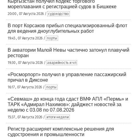
Кыргызстан получил Кодекс торгового
мореплавания с регистрацией судов в Бишкеке
20:00 , 07 Августа 2026 /
судоходство
В порт Корсаков прибыл специализированный флот
для ведения дноуглубительных работ
19:45 , 07 Августа 2026 /
порты
В акватории Малой Невы частично затонул плавучий
ресторан
19:30 , 07 Августа 2026 /
аварийность и чп
«Росморпорт» получил в управление пассажирский
причал в Диксоне
16:17 , 07 Августа 2026 /
порты
«Севмаш» до конца года сдаст ВМФ АПЛ «Пермь» и
ТАРК «Адмирал Нахимов»: дайджест новостей за
неделю с 03.08 по 07.08.2026
15:37 , 07 Августа 2026 /
итоги недели
Регистр расширяет комплексные решения для
судостроения и промышленности