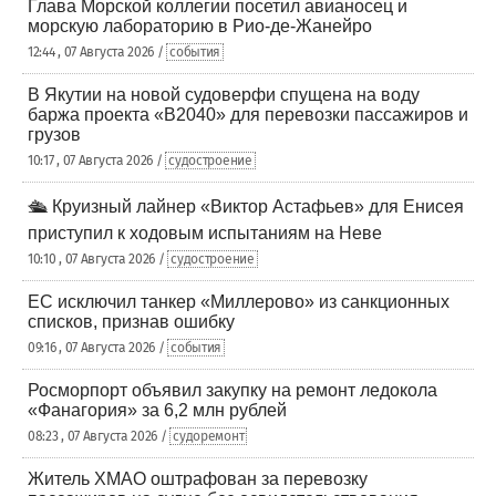
Глава Морской коллегии посетил авианосец и
морскую лабораторию в Рио-де-Жанейро
12:44 , 07 Августа 2026 /
события
В Якутии на новой судоверфи спущена на воду
баржа проекта «В2040» для перевозки пассажиров и
грузов
10:17 , 07 Августа 2026 /
судостроение
🛳️ Круизный лайнер «Виктор Астафьев» для Енисея
приступил к ходовым испытаниям на Неве
10:10 , 07 Августа 2026 /
судостроение
ЕС исключил танкер «Миллерово» из санкционных
списков, признав ошибку
09:16 , 07 Августа 2026 /
события
Росморпорт объявил закупку на ремонт ледокола
«Фанагория» за 6,2 млн рублей
08:23 , 07 Августа 2026 /
судоремонт
Житель ХМАО оштрафован за перевозку