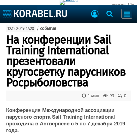
реклама 16+
Судостроение
12.12.2019 17:20
/
события
Судоходство
Судоремонт
На конференции Sail
События
Пресс-релизы
Training International
Порты
Рыболовство
презентовали
ВМФ
Образование
кругосветку парусников
Яхты и катера
Еще
Росрыболовства
Судостроение
Торговая площадка
1 мин
93
0
Пульс
Доска объявлений
Новости
Продажа флота
Конференция Международной ассоциации
Компании
Оборудование
парусного спорта Sail Training International
Репутация
Изделия
проходила в Антверпене с 5 по 7 декабря 2019
Работа
Материалы
года.
Крюинг
Услуги