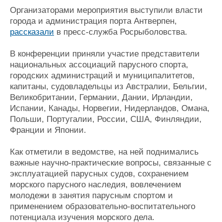
Журнал
Организаторами мероприятия выступили власти
Реклама
города и администрация порта Антверпен,
рассказали
в пресс-служба Росрыболовства.
Конференции
Флот
В конференции приняли участие представители
Выставки и семинары
Галерея флота
национальных ассоциаций парусного спорта,
Личности
Форум
городских администраций и муниципалитетов,
капитаны, судовладельцы из Австралии, Бельгии,
Словарь
Отзывы
Великобритании, Германии, Дании, Ирландии,
Все службы
Испании, Канады, Норвегии, Нидерландов, Омана,
Польши, Португалии, России, США, Финляндии,
Франции и Японии.
Как отметили в ведомстве, на ней поднимались
важные научно-практические вопросы, связанные с
эксплуатацией парусных судов, сохранением
морского парусного наследия, вовлечением
молодежи в занятия парусным спортом и
применением образовательно-воспитательного
потенциала изучения морского дела.