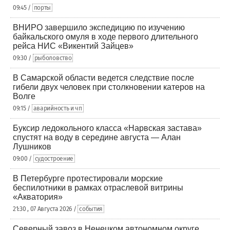
09:45 /
порты
ВНИРО завершило экспедицию по изучению
байкальского омуля в ходе первого длительного
рейса НИС «Викентий Зайцев»
09:30 /
рыболовство
В Самарской области ведется следствие после
гибели двух человек при столкновении катеров на
Волге
09:15 /
аварийность и чп
Буксир ледокольного класса «Нарвская застава»
спустят на воду в середине августа — Алан
Лушников
09:00 /
судостроение
В Петербурге протестировали морские
беспилотники в рамках отраслевой витрины
«Акватория»
21:30 , 07 Августа 2026 /
события
Северный завоз в Ненецком автономном округе