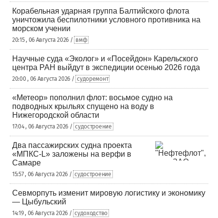
Корабельная ударная группа Балтийского флота
уничтожила беспилотники условного противника на
морском учении
20:15 , 06 Августа 2026 /
вмф
Научные суда «Эколог» и «Посейдон» Карельского
центра РАН выйдут в экспедиции осенью 2026 года
20:00 , 06 Августа 2026 /
судоремонт
«Метеор» пополнил флот: восьмое судно на
подводных крыльях спущено на воду в
Нижегородской области
17:04 , 06 Августа 2026 /
судостроение
Два пассажирских судна проекта
«МПКС-L» заложены на верфи в
Самаре
15:57 , 06 Августа 2026 /
судостроение
Севморпуть изменит мировую логистику и экономику
— Цыбульский
14:19 , 06 Августа 2026 /
судоходство