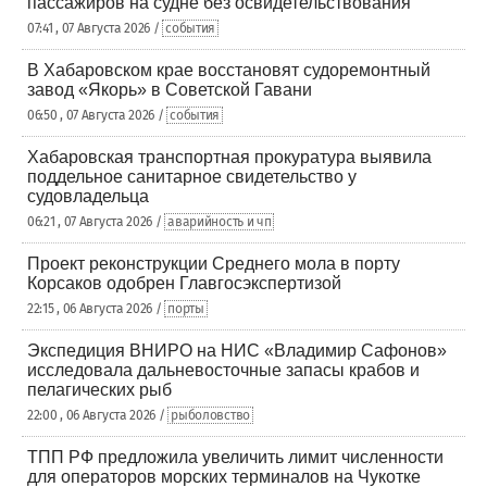
пассажиров на судне без освидетельствования
07:41 , 07 Августа 2026 /
события
В Хабаровском крае восстановят судоремонтный
завод «Якорь» в Советской Гавани
06:50 , 07 Августа 2026 /
события
Хабаровская транспортная прокуратура выявила
поддельное санитарное свидетельство у
судовладельца
06:21 , 07 Августа 2026 /
аварийность и чп
Проект реконструкции Среднего мола в порту
Корсаков одобрен Главгосэкспертизой
22:15 , 06 Августа 2026 /
порты
Экспедиция ВНИРО на НИС «Владимир Сафонов»
исследовала дальневосточные запасы крабов и
пелагических рыб
22:00 , 06 Августа 2026 /
рыболовство
ТПП РФ предложила увеличить лимит численности
для операторов морских терминалов на Чукотке