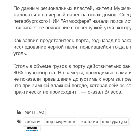
По данным региональных властей, жители Мурман
жаловаться на черный налет на окнах домов. Сп
петербургского НИИ "Атмосфера" начали поиск ис
связывает ее появление с перегрузкой угля, кото
Как заявил представитель порта, год назад по за
исследование черной пыли, появившейся тогда в г
уголь.
"Уголь в объеме грузов в порту действительно за
80% грузооборота. Но замеры, проводимые нами 
не показали превышения допустимых норм за пре
что при зимней влажной погоде, которая сейчас с
практически не происходит", — сказал Власов.
ММТП, АО
события
порт мурманск
экология
прокуратура