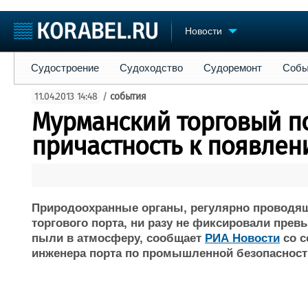
Новости
Судостроение
Судоходство
Судоремонт
События
Пре
Судостроение
Судоходство
Судоремонт
Собы
Судостроение
Торговая площадка
Конфере
11.04.2013 14:48
/
события
Пульс
Доска объявлений
Выставк
Мурманский торговый по
Новости
Продажа флота
Личност
Компании
Оборудование
Словарь
причастность к появле
Репутация
Изделия
Работа
Материалы
Крюинг
Услуги
Журнал
Природоохранные органы, регулярно проводящ
Реклама
торгового порта, ни разу не фиксировали пре
пыли в атмосферу, сообщает
РИА Новости
со с
инженера порта по промышленной безопасност