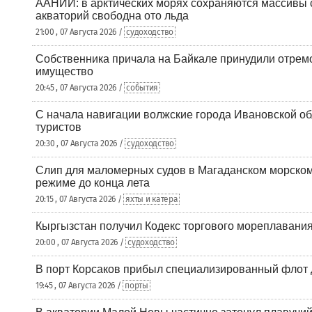
ААНИИ: в арктических морях сохраняются массивы с
акваторий свободна ото льда
21:00 , 07 Августа 2026 /
судоходство
Собственника причала на Байкале принудили отрем
имущество
20:45 , 07 Августа 2026 /
события
С начала навигации волжские города Ивановской об
туристов
20:30 , 07 Августа 2026 /
судоходство
Слип для маломерных судов в Магаданском морском 
режиме до конца лета
20:15 , 07 Августа 2026 /
яхты и катера
Кыргызстан получил Кодекс торгового мореплавания
20:00 , 07 Августа 2026 /
судоходство
В порт Корсаков прибыл специализированный флот 
19:45 , 07 Августа 2026 /
порты