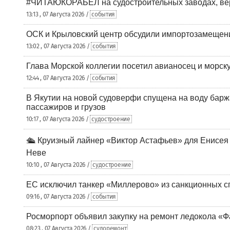
#ЧИТАЮКОРАБЕЛ на судостроительных заводах, вер
13:13 , 07 Августа 2026 /
события
ОСК и Крыловский центр обсудили импортозамещен
13:02 , 07 Августа 2026 /
события
Глава Морской коллегии посетил авианосец и морс
12:44 , 07 Августа 2026 /
события
В Якутии на новой судоверфи спущена на воду барж
пассажиров и грузов
10:17 , 07 Августа 2026 /
судостроение
🛳️ Круизный лайнер «Виктор Астафьев» для Енисея
Неве
10:10 , 07 Августа 2026 /
судостроение
ЕС исключил танкер «Миллерово» из санкционных с
09:16 , 07 Августа 2026 /
события
Росморпорт объявил закупку на ремонт ледокола «Ф
08:23 , 07 Августа 2026 /
судоремонт