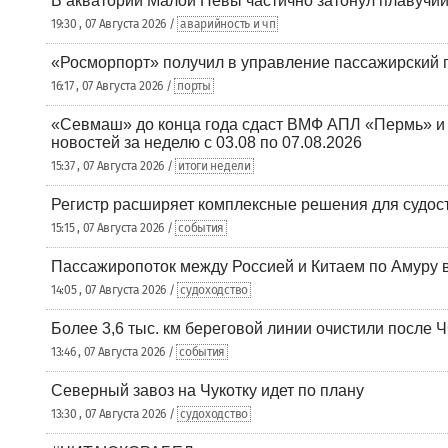
В акватории Малой Невы частично затонул плавучий
19:30 , 07 Августа 2026 /
аварийность и чп
«Росморпорт» получил в управление пассажирский 
16:17 , 07 Августа 2026 /
порты
«Севмаш» до конца года сдаст ВМФ АПЛ «Пермь» и
новостей за неделю с 03.08 по 07.08.2026
15:37 , 07 Августа 2026 /
итоги недели
Регистр расширяет комплексные решения для судо
15:15 , 07 Августа 2026 /
события
Пассажиропоток между Россией и Китаем по Амуру 
14:05 , 07 Августа 2026 /
судоходство
Более 3,6 тыс. км береговой линии очистили после 
13:46 , 07 Августа 2026 /
события
Северный завоз на Чукотку идет по плану
13:30 , 07 Августа 2026 /
судоходство