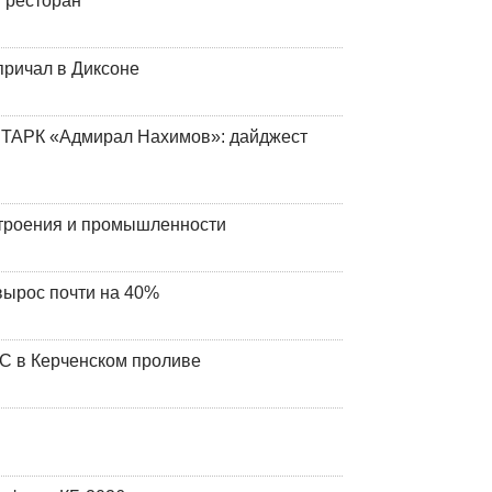
 ресторан
причал в Диксоне
 ТАРК «Адмирал Нахимов»: дайджест
строения и промышленности
вырос почти на 40%
ЧС в Керченском проливе