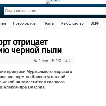
сс-релизы
Порты
Рыболовство
ВМФ
Образование
Яхт
тия
Пресс-релизы
Порты
Рыболовство
ВМФ
нции
Флот
и и семинары
Галерея флота
рт отрицает
и
Форум
Отзывы
нию черной пыли
Все службы
1 мин
472
0
ие проверки Мурманского морского
вышение норм выбросов угольной
сылкой на заместителя главного
и Александра Власова.