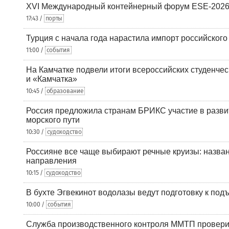
XVI Международный контейнерный форум ESE-2026
17:43 /
порты
Турция с начала года нарастила импорт российского
11:00 /
события
На Камчатке подвели итоги всероссийских студенче
и «Камчатка»
10:45 /
образование
Россия предложила странам БРИКС участие в разв
морского пути
10:30 /
судоходство
Россияне все чаще выбирают речные круизы: назв
направления
10:15 /
судоходство
В бухте Эгвекинот водолазы ведут подготовку к под
10:00 /
события
Служба производственного контроля ММТП провери