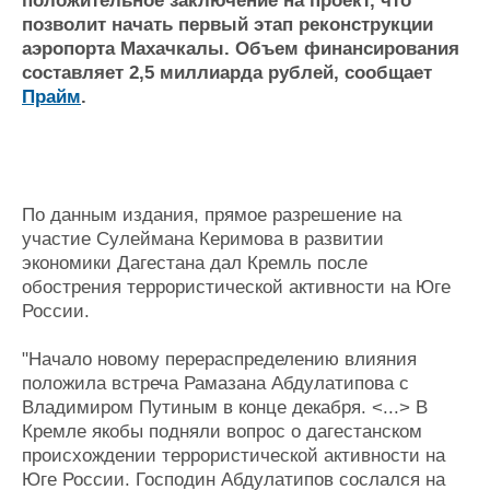
положительное заключение на проект, что
Журнал
позволит начать первый этап реконструкции
Реклама
аэропорта Махачкалы. Объем финансирования
составляет 2,5 миллиарда рублей, сообщает
Прайм
.
Конференции
Флот
Выставки и семинары
Галерея флота
Личности
Форум
Словарь
Отзывы
По данным издания, прямое разрешение на
Все службы
участие Сулеймана Керимова в развитии
экономики Дагестана дал Кремль после
обострения террористической активности на Юге
России.
"Начало новому перераспределению влияния
положила встреча Рамазана Абдулатипова с
Владимиром Путиным в конце декабря. <...> В
Кремле якобы подняли вопрос о дагестанском
происхождении террористической активности на
Юге России. Господин Абдулатипов сослался на