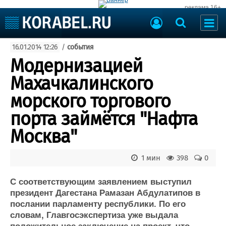
реклама 16+
Судостроение
16.01.2014 12:26
/
события
Судоходство
Судоремонт
Модернизацией
События
Пресс-релизы
Махачкалинского
Порты
Рыболовство
морского торгового
ВМФ
Образование
порта займётся "Нафта
Яхты и катера
Еще
Москва"
Судостроение
Торговая площадка
1 мин
398
0
Пульс
Доска объявлений
Новости
Продажа флота
С соответствующим заявлением выступил
Компании
Оборудование
президент Дагестана Рамазан Абдулатипов в
Репутация
Изделия
послании парламенту республики. По его
Работа
Материалы
словам, Главгосэкспертиза уже выдала
Крюинг
Услуги