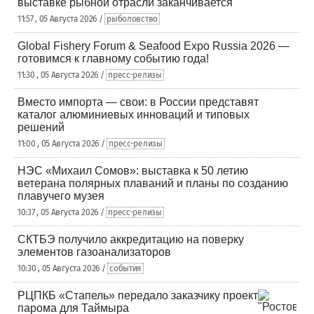
выставке рыбной отрасли заканчивается
11:57 , 05 Августа 2026 /
рыболовство
Global Fishery Forum & Seafood Expo Russia 2026 —
готовимся к главному событию года!
11:30 , 05 Августа 2026 /
пресс-релизы
Вместо импорта — свои: в России представят
каталог алюминиевых инноваций и типовых
решений
11:00 , 05 Августа 2026 /
пресс-релизы
НЭС «Михаил Сомов»: выставка к 50 летию
ветерана полярных плаваний и планы по созданию
плавучего музея
10:37 , 05 Августа 2026 /
пресс-релизы
СКТБЭ получило аккредитацию на поверку
элементов газоанализаторов
10:30 , 05 Августа 2026 /
события
РЦПКБ «Стапель» передало заказчику проект
парома для Таймыра