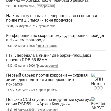
Ванино — Холмск после планового ремонта
19:15 , 05 Августа 2026 /
судоремонт
На Камчатку в рамках северного завоза остается
привезти 1,3 тысячи тонн продуктов
19:00 , 05 Августа 2026 /
судоходство
Конференция по скоростному судостроению пройдет
в Нижнем Новгороде
16:39 , 05 Августа 2026 /
пресс-релизы
ГТЛК передала в лизинг две баржи-площадки
проекта RDB 66.68МА
16:32 , 05 Августа 2026 /
судостроение
Первый барьер против коррозии — судовая
химия для подготовки поверхности к
покраске
16:20 , 05 Августа 2026 /
пресс-релизы
Невский ССЗ спустил на воду пятый сухогруз
серии RSD59 — «Архип Куинджи»
15:47 , 05 Августа 2026 /
судостроение