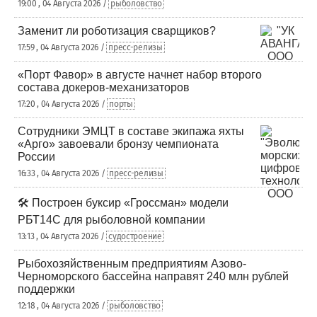
19:00 , 04 Августа 2026 /
рыболовство
Заменит ли роботизация сварщиков?
17:59 , 04 Августа 2026 /
пресс-релизы
«Порт Фавор» в августе начнет набор второго
состава докеров-механизаторов
17:20 , 04 Августа 2026 /
порты
Сотрудники ЭМЦТ в составе экипажа яхты
«Арго» завоевали бронзу чемпионата
России
16:33 , 04 Августа 2026 /
пресс-релизы
🛠️ Построен буксир «Гроссман» модели
РБТ14С для рыболовной компании
13:13 , 04 Августа 2026 /
судостроение
Рыбохозяйственным предприятиям Азово-
Черноморского бассейна направят 240 млн рублей
поддержки
12:18 , 04 Августа 2026 /
рыболовство