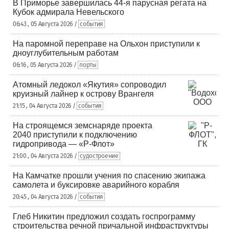
В Приморье завершилась 44-я парусная регата на
Кубок адмирала Невельского
06:43 , 05 Августа 2026 /
события
На паромной переправе на Ольхон приступили к
дноуглубительным работам
06:16 , 05 Августа 2026 /
порты
Атомный ледокол «Якутия» сопроводил
круизный лайнер к острову Врангеля
21:15 , 04 Августа 2026 /
события
На строящемся земснаряде проекта
2040 приступили к подключению
гидропривода — «Р-Флот»
21:00 , 04 Августа 2026 /
судостроение
На Камчатке прошли учения по спасению экипажа
самолета и буксировке аварийного корабля
20:45 , 04 Августа 2026 /
события
Глеб Никитин предложил создать госпрограмму
строительства речной причальной инфраструктуры